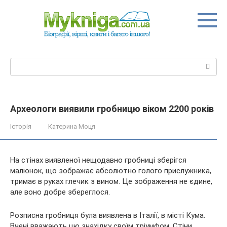
Перейти
до
вмісту
Пошук:
Археологи виявили гробницю віком 2200 років
Історія
Катерина Моця
На стінах виявленої нещодавно гробниці зберігся
малюнок, що зображає абсолютно голого прислужника,
тримає в руках глечик з вином. Це зображення не єдине,
але воно добре збереглося.
Розписна гробниця була виявлена в Італії, в місті Кума.
Вчені вважають цю знахідку своїм
тріумфом. Стіни