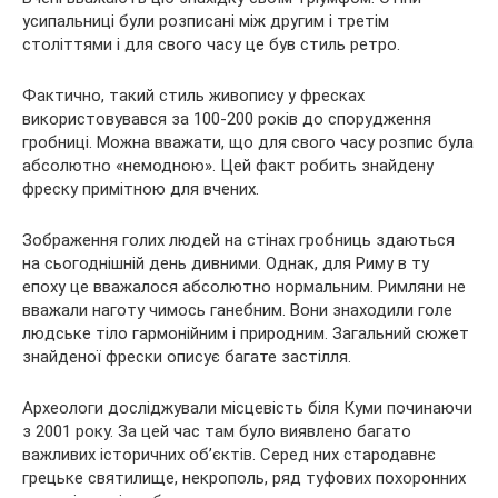
усипальниці були розписані між другим і третім
століттями і для свого часу це був стиль ретро.
Фактично, такий стиль живопису у фресках
використовувався за 100-200 років до спорудження
гробниці. Можна вважати, що для свого часу розпис була
абсолютно «немодною». Цей факт робить знайдену
фреску примітною для вчених.
Зображення голих людей на стінах гробниць здаються
на сьогоднішній день дивними. Однак, для Риму в ту
епоху це вважалося абсолютно нормальним. Римляни не
вважали наготу чимось ганебним. Вони знаходили голе
людське тіло гармонійним і природним. Загальний сюжет
знайденої фрески описує багате застілля.
Археологи досліджували місцевість біля Куми починаючи
з 2001 року. За цей час там було виявлено багато
важливих історичних об’єктів. Серед них стародавнє
грецьке святилище, некрополь, ряд туфових похоронних