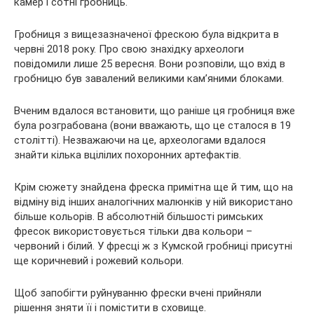
камер і сотні гробниць.
Гробниця з вищезазначеної фрескою була відкрита в
червні 2018 року. Про свою знахідку археологи
повідомили лише 25 вересня. Вони розповіли, що вхід в
гробницю був завалений великими кам’яними блоками.
Вченим вдалося встановити, що раніше ця гробниця вже
була розграбована (вони вважають, що це сталося в 19
столітті). Незважаючи на це, археологами вдалося
знайти кілька вцілілих похоронних артефактів.
Крім сюжету знайдена фреска примітна ще й тим, що на
відміну від інших аналогічних малюнків у ній використано
більше кольорів. В абсолютній більшості римських
фресок використовується тільки два кольори –
червоний і білий. У фресці ж з Кумской гробниці присутні
ще коричневий і рожевий кольори.
Щоб запобігти руйнуванню фрески вчені прийняли
рішення зняти її і помістити в сховище.