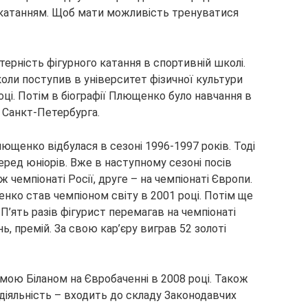
 катанням. Щоб мати можливість тренуватися
рність фігурного катання в спортивній школі.
коли поступив в університет фізичної культури
році. Потім в біографії Плющенко було навчання в
 Санкт-Петербурга.
щенко відбулася в сезоні 1996-1997 років. Тоді
еред юніорів. Вже в наступному сезоні посів
ож чемпіонаті Росії, друге – на чемпіонаті Європи.
нко став чемпіоном світу в 2001 році. Потім ще
 П’ять разів фігурист перемагав на чемпіонаті
ь, премій. За свою кар’єру виграв 52 золоті
ою Біланом на Євробаченні в 2008 році. Також
іяльність – входить до складу Законодавчих