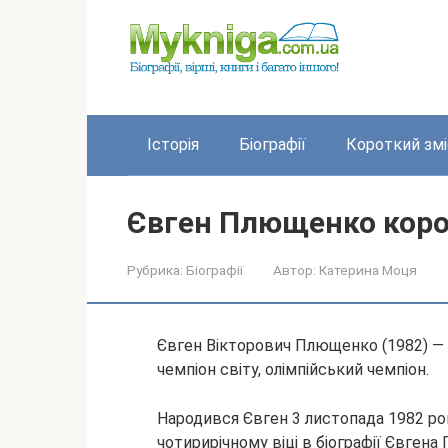
Перейти
до
вмісту
Історія
Біографії
Короткий змі
Євген Плющенко корот
Рубрика:
Біографії
Автор:
Катерина Моця
Євген Вікторович Плющенко (1982) — 
чемпіон світу, олімпійський чемпіон.
Народився Євген 3 листопада 1982 рок
чотирирічному віці в біографії Євген