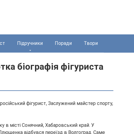
ст
Підручники
Поради
Твори
ка біографія фігуриста
російський фігурист, Заслужений майстер спорту,
у в місті Сонячний, Хабаровський край. У
а Плющенка відбувся переїзд в Волгоград.
Саме