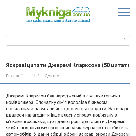
Перейти
до
вмісту
Пошук:
Яскраві цитати Джеремі Кларксона (50 цитат)
Біографії
Чебан Дмитро
Джеремі Кларксон був народжений в сім’ї вчительки і
комівояжера. Спочатку сім’я володіла бізнесом
пов’язаним з чаєм, але його довелося продати. Зате парі
вдалося налагодити інше власну справу, пов’язану з
м’якими іграшками, що і дало гроші для освіти Джеремі,
який в подальшому прославився як журналіст і любитель
автомобілів. У даній збірці зібрані яскраві вирази Джеремі