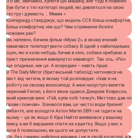
Я б міг, звичайно, купити цю машину, але тоді я повинен
був бути з тієї категорії людей, які дивляться на свою
сестру і думають … Мммм »
Koenigsegg стверджує, що модель CCX більш комфортна.
Більш комфортна, ніж що? Чим отримання безлічі
ножових ран?
Ви, напевно, бачили фільм «Муха-2», в якому вчений
намагався телепортувати собаку. В одній з найогидніших
сцен, які я коли-небудь бачив в кіно, собака прибуває в
пункт призначення вивернутої навиворіт. Так ось, «Ріо»
ще огидніше, ніж це. А всередині – навіть гірше.
В The Daily Mirror (британський таблоїд) наткнувся на
лист від читача, в якому той розповідає: «Їхав я на
роботу на своєму велосипеді. А мені назустріч вилетів
червоний Ferrari, з його вікна здався Джеремі Кларксон,
який крикнув мені: «Гей, купи собі тачку!», Миттєво дав по
газам і помчав». Зізнаюся вам, це чистої води брехня!
Вибачте, але володіти Aston Martin DB9 і не їздити на
ньому – це як якщо б Кіра Найтлі виявилася у вашому
ліжку, а ви б вирушили спати на кушетку. Якщо у вас є
хоча б полмошонкі, ви цього не допустите.
Це, без сумніву, найгірша машина, і не в своїй категорії, а в