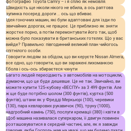
фотографію Toyota Camry – і я сплю як немовля.
Швидкість ще ніколи нікого не вбила, а ось раптова
зупинка посеред дороги … ось що вбиває.
Ідея гоночних машин, які були адаптовані для їзди по
звичайних дорогах, не працює. Це приблизно як зняти
жорстке порно, а потім перемонтувати його так, щоб
можна було показувати в британських готелях. Що у вас
вийде? Правильно: півгодинний великий план чийогось
спітнілого особи.
Говорити людям за обідом, що ви керуєте Nissan Almera,
все одно, що говорити, що ви заражені лихоманкою
Ебола і ось-ось збираєтеся чхнути
Багато людей пересідають з автомобілів на мотоцикли,
думаючи, що це буде дешевше. Це не так. Звичайно, ви
можете купити 125-кубову «ВЕСПУ» за 3 499 фунтів. Але
ж ще буде потрібно шолом (300 фунтів), куртка (500
фунтів), штани як у Фредді Меркьюрі (100), черевики
(130), пара кевларових рукавичок (90), труну (1000),
надгробний камінь (750), послуги кремації (380) і квіти в
Щоб машина називалася суперкаром, її двигун повинен
розташовуватися в середній частині, але, як я завжди
говорив, якби Господь мав на увазі, що ми будемо пхати