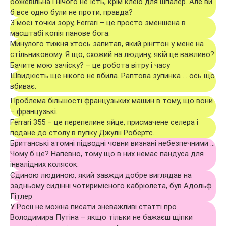
божевільна і нічого не їсть, крім клею для шпалер. Але ви
б все одно були не проти, правда?
З моєї точки зору, Ferrari – це просто зменшена в
масштабі копія панове бога.
Минулого тижня хтось запитав, який рінгтон у мене на
стільниковому. Я що, схожий на людину, якій це важливо?
Бачите мою зачіску? – це робота вітру і часу
Швидкість ще нікого не вбила. Раптова зупинка … ось що
вбиває.
Проблема більшості французьких машин в тому, що вони
– французькі.
Ferrari 355 – це перепелине яйце, присмачене селера і
подане до столу в пупку Джулії Робертс.
Британські атомні підводні човни визнані небезпечними …
Чому б це? Напевно, тому що в них немає пандуса для
інвалідних колясок.
Єдиною людиною, який завжди добре виглядав на
задньому сидінні чотиримісного кабріолета, був Адольф
Гітлер
У Росії не можна писати зневажливі статті про
Володимира Путіна – якщо тільки не бажаєш щіпки