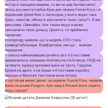
мотор в середину машини, то він не дав би нам капот
Якось раз мені потрібна була для зйомок Ferrari Enzo, і я
подзвонив Джей Кею з Jamiroquai, у якого якраз така
була, і запитав: «Можу я запозичити твою тачку?». А він
мені каже: «Звичайно. Але тільки якщо я можу
запозичити твою доньку. Цінність-то приблизно
однакова
Koenigsegg заявляє, що їх модель CCX стала
комфортабельніше. Комфортніше, ніж що … ножове
поранення
У списку найжахливіших речей в світі я б поставив
американську зовнішню політику на п’яте місце, СНІД на
четверте, ядерну програму Ірану на третє, Гордона
Брауна на друге, а на перше я б поставив коробку
передач в Maserati. Настільки вона погана.
Я зустрічав милих дівчат за кермом Toyota Prius, чарівних
жінок на різних Peugeot. Але чому в Renault вічно сидять
якісь горгулі?