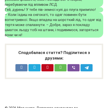
перебуваючи під впливом ЛСД.
Гей, дурень! У тебе пів-земної кулі до плуга прилипло!
– Коли їздиш на снігокаті, то одяг повинен бути
вогнетривкої. Якщо впадеш на шорсткий лід, то одяг від
тертя може спалахнути. – Добре, зараз я покладу
шматок льоду тобі на штани, і подивимося, загоряться
вони чи ні!
Сподобалася стаття? Поділитися з
друзями:
© 2026 Моя книга: Допомога студентам та