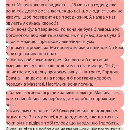
світі. Максимальна швидкість – 88 миль на годину, але
вона так довго розганяється до неї, що люди стільки не
живуть, щоб перевірити це твердження. А назва у неї
звучить як якась хвороба.
Якби вона була твариною, то вона не була б левом, або
богомолом, або навіть мавпою. Ні, я думаю, вона була б
осой – марною і при цьому ненавидить усіх.
У цьому всі російські. Ми носимо майки з написом No Fear.
У них це написано в очах.
У списку найжахливіших речей в світі я б поставив
американську зовнішню політику на п’яте місце, СНІД –
на четверте, ядерну програму Ірану – на третє, Гордона
Брауна – на друге, а на перше я б поставив коробку
передач в Maserati. Настільки вона погана.
Я бачив гангренозні рани красивіше, ніж це! Машина так
само приваблива, як верблюд з хворобою порожнини
рота.
У минулому володіти TVR було рівносильно володінню
ведмедем. В тому сенсі, що це здорово, але до тих пір,
поки він не відірве тобі голову, що неодмінно і зробить.
Я краще піду на роботу на четвереньках, ніж поїду туди