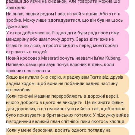
радіації до яєчні на сніданок. Але говорити можна що
завгодно
Не знаю, звідки родом Lada, на якій я їздив. Або хто її
зробив. Можу лише здогадуватися, що він був на щось
дуже злий
У старі добрі часи на Різдво діти були раді простому
мандарину або шматочку дроту. Зараз діти вже не
бігають по лісах, а просто сидять перед монітором і
стріляють в людей
Новий кросовер Maserati хочуть назвати ім’ям Kubang.
Напевно, саме цей звук почує власник в день, коли
закінчиться гарантія
Якщо ви купили 6-ю серію, я раджу вам їхати від друзів
заднім ходом, щоб вони не побачили задню частину
автомобіля.
Коли гоночні машини переробляють в дорожні версії,
нічого доброго з цього не виходить. Це як зняти фільм
для дорослих, а потім змонтувати його так, щоб можна
було показувати в британських готелях. У підсумку вийде
півгодинний великий план спітнілої пики якогось хлопця.
Коли у мене безсоння, досить одного погляду на