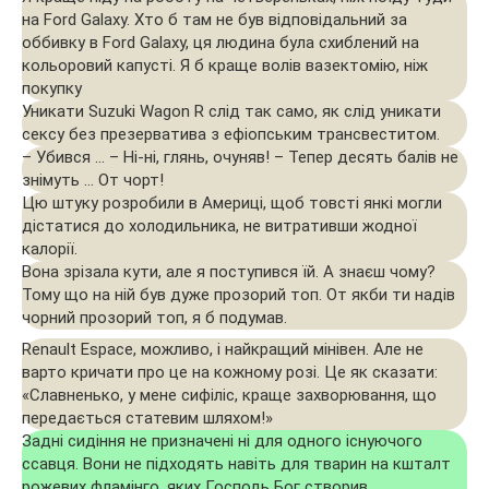
на Ford Galaxy. Хто б там не був відповідальний за
оббивку в Ford Galaxy, ця людина була схиблений на
кольоровий капусті. Я б краще волів вазектомію, ніж
покупку
Уникати Suzuki Wagon R слід так само, як слід уникати
сексу без презерватива з ефіопським трансвеститом.
– Убився … – Ні-ні, глянь, очуняв! – Тепер десять балів не
знімуть … От чорт!
Цю штуку розробили в Америці, щоб товсті янкі могли
дістатися до холодильника, не витративши жодної
калорії.
Вона зрізала кути, але я поступився їй. А знаєш чому?
Тому що на ній був дуже прозорий топ. От якби ти надів
чорний прозорий топ, я б подумав.
Renault Espace, можливо, і найкращий мінівен. Але не
варто кричати про це на кожному розі. Це як сказати:
«Славненько, у мене сифіліс, краще захворювання, що
передається статевим шляхом!»
Задні сидіння не призначені ні для одного існуючого
ссавця. Вони не підходять навіть для тварин на кшталт
рожевих фламінго, яких Господь Бог створив,