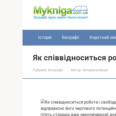
Перейти
до
вмісту
Історія
Біографії
Короткий змі
Як співвідноситься ро
Рубрика:
Біографії
Автор:
Катерина Моця
відправкою його чергового потенцій
(п’ять сторінок вже накопичилося) док