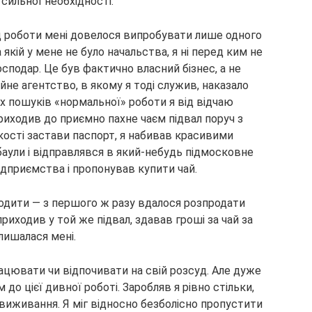
сильної необхідності.
д роботи мені довелося випробувати лише одного
на якій у мене не було начальства, я ні перед ким не
осподар. Це був фактично власний бізнес, а не
йне агентство, в якому я тоді служив, наказало
их пошуків «нормальної» роботи я від відчаю
приходив до приємно пахне чаєм підвал поруч з
ості застави паспорт, я набивав красивими
баули і відправлявся в який-небудь підмосковне
ідприємства і пропонував купити чай.
ходити — з першого ж разу вдалося розпродати
приходив у той же підвал, здавав гроші за чай за
лишалася мені.
працювати чи відпочивати на свій розсуд. Але дуже
до цієї дивної роботі. Заробляв я рівно стільки,
 виживання. Я міг відносно безболісно пропустити