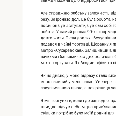
завжди можна було відпроситися при 
Але справжню рабську залежність ві
разу. За іронією долі, це була робота, 
повинен був звітувати, був сам собі г
робота. У самий розпал 90-х інформаці
довго жити. Після довгих і безуспішн
подався в чайні торговці. Щоранку я 
метро «Сухаревская». Залишивши в як
пачками і банками чаю два величезні 
місто торгувати. Я обходив офіси та п
Як не дивно, у мене відразу стало ви
весь наявний у мене запас. Увечері я 
закупівельною ціною, а вся різниця за
Я міг торгувати, коли і де завгодно, 
швидко відчув себе міцно прив’язаним 
скільки потрібно було моїй родині для