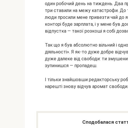
один робочий день на тиждень. Два п
три ставили на межу катастрофи. До 
люди просили мене привезти чай до як
конторі буде зарплата, і у мене був 
відпустка — такої розкоші я собі дозво
Так що я був абсолютно вільний і одн
діяльності». Я як-то дуже добре відчу
дуже далеке від свободи: ти змушений
зупинишся — пропадеш.
І тільки знайшовши редакторську робо
нарешті знову відчув аромат свободи
Сподобалася статт