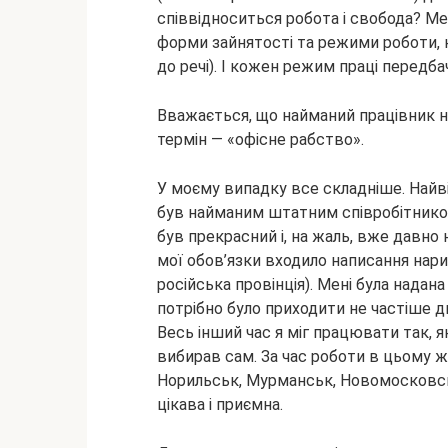
співвідноситься робота і свобода? Ме
форми зайнятості та режими роботи, кр
до речі). І кожен режим праці передб
Вважається, що найманий працівник на
термін — «офісне рабство».
У моєму випадку все складніше. Найвіл
був найманим штатним співробітнико
був прекрасний і, на жаль, вже давно
мої обов’язки входило написання нари
російська провінція). Мені була надан
потрібно було приходити не частіше дв
Весь інший час я міг працювати так, 
вибирав сам. За час роботи в цьому жу
Норильськ, Мурманськ, Новомосковсь
цікава і приємна.