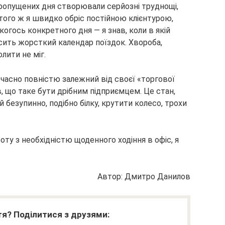
ропущених дня створювали серйозні труднощі,
того ж я швидко обріс постійною клієнтурою,
огось конкретного дня — я знав, коли в якій
досить жорсткий календар поїздок. Хвороба,
лити не міг.
очасно повністю залежний від своєї «торгової
в, що таке бути дрібним підприємцем. Це стан,
 безупинно, подібно білку, крутити колесо, трохи
ту з необхідністю щоденного ходіння в офіс, я
.
Автор: Дмитро Данилов
я? Поділитися з друзями: