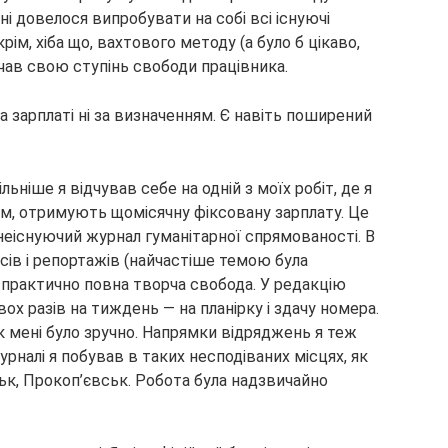
ні довелося випробувати на собі всі
існуючі
ім, хіба що, вахтового методу (а було б цікаво,
ачав свою ступінь свободи працівника.
 зарплаті ні за визначенням. Є навіть поширений
ьніше я відчував себе на одній з моїх робіт, де я
м, отримують щомісячну фіксовану зарплату. Це
 неіснуючий журнал гуманітарної спрямованості. В
сів і репортажів (найчастіше темою була
а практично повна творча свобода. У редакцію
ох разів на тиждень — на планірку і здачу номера.
як мені було зручно. Напрямки відряджень я теж
рналі я побував в таких несподіваних місцях, як
к, Прокоп’євськ. Робота була надзвичайно