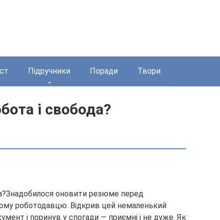
ст
Підручники
Поради
Твори
бота і свобода?
Знадобилося оновити резюме перед
ному роботодавцю. Відкрив цей немаленький
умент і поринув у спогади — приємні і не дуже. Як