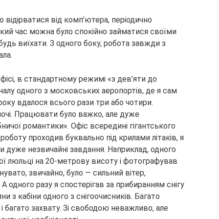
о відірватися від комп’ютера, періодично
кий час можна було спокійно займатися своїми
удь виїхати. З одного боку, робота завжди з
ала.
фісі, в стандартному режимі «з дев’яти до
оналу одного з московських аеропортів, де я сам
 року вдалося всього рази три або чотири.
очі. Працювати було важко, але дуже
ничої романтики». Офіс всередині гігантського
 роботу проходив буквально під крилами літаків, я
и дуже незвичайні завдання. Наприклад, одного
ної люльці на 20-метрову висоту і фотографував
увато, звичайно, було — сильний вітер,
 одного разу я спостерігав за прибиранням снігу
ини з кабіни одного з снігоочисників. Багато
 і багато захвату. Зі свободою неважливо, але