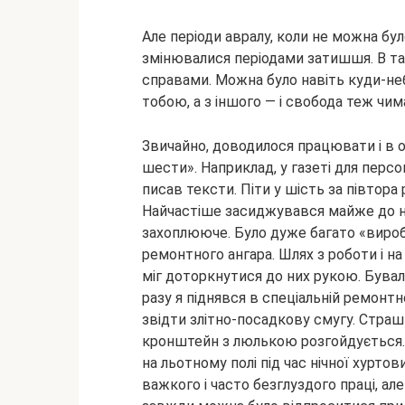
Але періоди авралу, коли не можна бул
змінювалися періодами затишшя. В та
справами. Можна було навіть куди-неб
тобою, а з іншого — і свобода теж чим
Звичайно, доводилося працювати і в о
шести». Наприклад, у газеті для перс
писав тексти. Піти у шість за півтора
Найчастіше засиджувався майже до н
захоплююче. Було дуже багато «вироб
ремонтного ангара. Шлях з роботи і на
міг доторкнутися до них рукою. Бувал
разу я піднявся в спеціальній ремонт
звідти злітно-посадкову смугу. Страшн
кронштейн з люлькою розгойдується. А
на льотному полі під час нічної хуртов
важкого і часто безглуздого праці, але