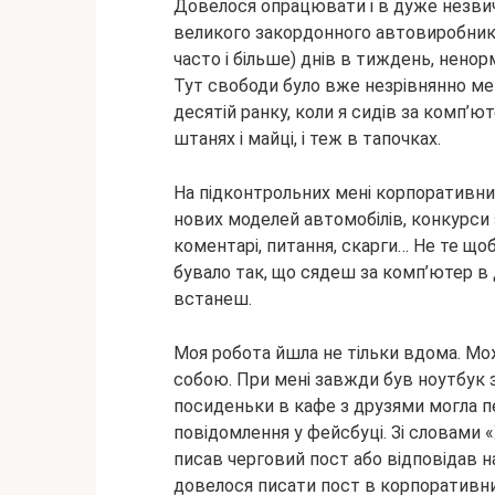
Довелося опрацювати і в дуже незвичн
великого закордонного автовиробника 
часто і більше) днів в тиждень, нено
Тут свободи було вже незрівнянно ме
десятій ранку, коли я сидів за комп’ют
штанях і майці, і теж в тапочках.
На підконтрольних мені корпоративних
нових моделей автомобілів, конкурси 
коментарі, питання, скарги… Не те щоб
бувало так, що сядеш за комп’ютер в д
встанеш.
Моя робота йшла не тільки вдома. Мож
собою. При мені завжди був ноутбук з
посиденьки в кафе з друзями могла 
повідомлення у фейсбуці. Зі словами «
писав черговий пост або відповідав н
довелося писати пост в корпоративни