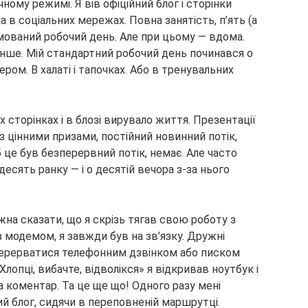
ому режимі. Я вів офіційний блог і сторінки
в соціальних мережах. Повна занятість, п’ять (а
рмований робочий день. Але при цьому — вдома.
нше. Мій стандартний робочий день починався о
ером. В халаті і тапочках. Або в тренувальних
 сторінках і в блозі вирувало життя. Презентації
з цінними призами, постійний новинний потік,
 це був безперервний потік, немає. Але часто
есять ранку — і о десятій вечора з-за нього
на сказати, що я скрізь тягав свою роботу з
 модемом, я завжди був на зв’язку. Дружні
перерватися телефонним дзвінком або писком
Хлопці, вибачте, відволікся» я відкривав ноутбук і
а коментар. Та це ще що! Одного разу мені
й блог, сидячи в переповненій маршрутці.