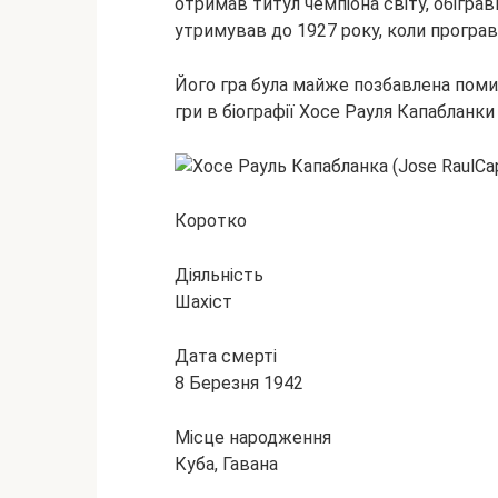
отримав титул чемпіона світу, обігра
утримував до 1927 року, коли
програв
Його гра була майже позбавлена помил
гри в біографії Хосе Рауля Капабланк
Коротко
Діяльність
Шахіст
Дата смерті
8 Березня 1942
Місце народження
Куба, Гавана