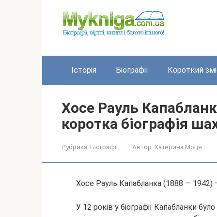
Перейти
до
вмісту
Історія
Біографії
Короткий змі
Хосе Рауль Капабланк
коротка біографія шах
Рубрика:
Біографії
Автор:
Катерина Моця
Хосе Рауль Капабланка (1888 — 1942) –
У 12 років у біографії Капабланки було