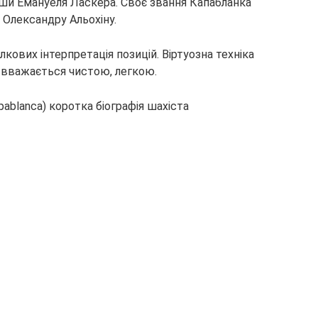
вши Емануеля Ласкера. Своє звання Капабланка
 Олександру Альохіну.
кових інтерпретація позицій. Віртуозна техніка
и вважається чистою, легкою.