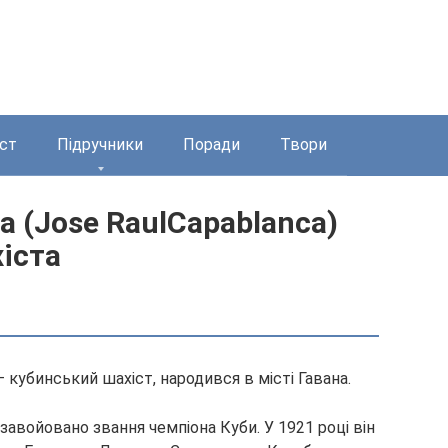
ст
Підручники
Поради
Твори
а (Jose RaulCapablanca)
іста
 кубинський шахіст, народився в місті Гавана.
 завойовано звання чемпіона Куби. У 1921 році він