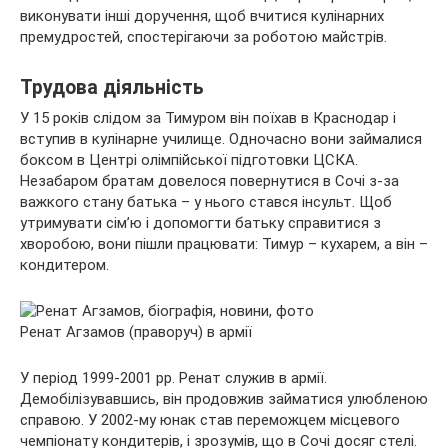
виконувати інші доручення, щоб вчитися кулінарних
премудростей, спостерігаючи за роботою майстрів.
Трудова діяльність
У 15 років слідом за Тимуром він поїхав в Краснодар і
вступив в кулінарне училище. Одночасно вони займалися
боксом в Центрі олімпійської підготовки ЦСКА.
Незабаром братам довелося повернутися в Сочі з-за
важкого стану батька – у нього стався інсульт. Щоб
утримувати сім’ю і допомогти батьку справитися з
хворобою, вони пішли працювати: Тимур – кухарем, а він –
кондитером.
Ренат Агзамов (праворуч) в армії
У період 1999-2001 рр. Ренат служив в армії.
Демобілізувавшись, він продовжив займатися улюбленою
справою. У 2002-му юнак став переможцем місцевого
чемпіонату кондитерів, і зрозумів, що в Сочі досяг стелі.