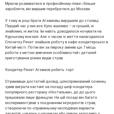
Мріючи розвиватися в професійному плані і більше
заробляти, він вирішив перебратися до Москви.
У тому ж році брати Агзамовы вирушили до столиці.
Перший час у них все було жахливо – ні грошей, ні
знайомих, ні житла. Їм навіть доводилося ночувати на
Курському вокзалі. Але з часом їх життя налагодилося.
Спочатку Ренат знайшов роботу в кафе-кондитерської в
Китай-місті. Потім він за півроку змінив ще 7 місць
роботи з метою вивчення особливостей і деталей
приготування різних видів страв.
Кондитер Ренат Агзамов робить торт
Отримавши достатній досвід, цілеспрямований сочинец
зумів виграти кастинг на посаду шеф-кондитера
популярного ресторану «Ностальжи», де до цього
працювали лише французи. На цій посаді він багато
експериментував з поєднанням інгредієнтів страв,
створюючи по-справжньому несподівані варіанти
десертів: цукерки з часником або пивом, морозиво з