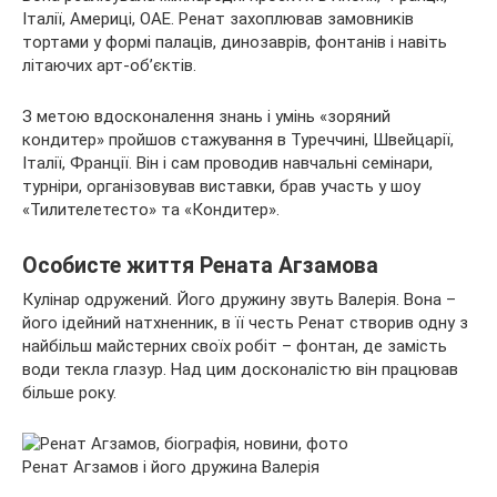
Італії, Америці, ОАЕ. Ренат захоплював замовників
тортами у формі палаців, динозаврів, фонтанів і навіть
літаючих арт-об’єктів.
З метою вдосконалення знань і умінь «зоряний
кондитер» пройшов стажування в Туреччині, Швейцарії,
Італії, Франції. Він і сам проводив навчальні семінари,
турніри, організовував виставки, брав участь у шоу
«Тилителетесто» та «Кондитер».
Особисте життя Рената Агзамова
Кулінар одружений. Його дружину звуть Валерія. Вона –
його ідейний натхненник, в її честь Ренат створив одну з
найбільш майстерних своїх робіт – фонтан, де замість
води текла глазур. Над цим досконалістю він працював
більше року.
Ренат Агзамов і його дружина Валерія