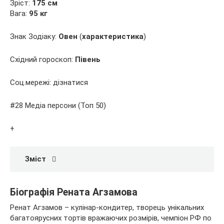
Зріст:
175 см
Вага:
95 кг
Знак Зодіаку:
Овен
(
характеристика
)
Східний гороскоп:
Півень
Соц.мережі: дізнатися
#28 Медіа персони (Топ 50)
+
Зміст
Біографія Рената Агзамова
Ренат Агзамов – кулінар-кондитер, творець унікальних
багатоярусних тортів вражаючих розмірів, чемпіон РФ по