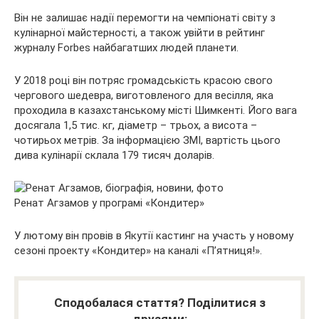
Він не залишає надії перемогти на чемпіонаті світу з
кулінарної майстерності, а також увійти в рейтинг
журналу Forbes найбагатших людей планети.
У 2018 році він потряс громадськість красою свого
чергового шедевра, виготовленого для весілля, яка
проходила в казахстанському місті Шимкенті. Його вага
досягала 1,5 тис. кг, діаметр – трьох, а висота –
чотирьох метрів. За інформацією ЗМІ, вартість цього
дива кулінарії склала 179 тисяч доларів.
Ренат Агзамов у програмі «Кондитер»
У лютому він провів в Якутії кастинг на участь у новому
сезоні проекту «Кондитер» на каналі «П’ятниця!».
Сподобалася стаття? Поділитися з
друзями: