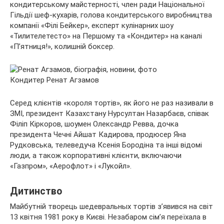
кондитерському майстерності, член ради Національної
Гільдії шеф-кухарів, голова кондитерського виробництва
компанії «Філі Бейкер», експерт кулінарних шоу
«Тилителетесто» на Першому та «Кондитер» на каналі
«П’ятниця!», колишній боксер.
Кондитер Ренат Агзамов
Серед клієнтів «короля тортів», як його не раз називали в
ЗМІ, президент Казахстану Нурсултан Назарбаєв, співак
Філіп Кіркоров, шоумен Олександр Ревва, дочка
президента Чечні Айшат Кадирова, продюсер Яна
Рудковська, телеведуча Ксенія Бородіна та інші відомі
люди, а також корпоративні клієнти, включаючи
«Газпром», «Аерофлот» і «Лукойл».
Дитинство
Майбутній творець шедевральных тортів з’явився на світ
13 квітня 1981 року в Києві. Незабаром сім’я переїхала в