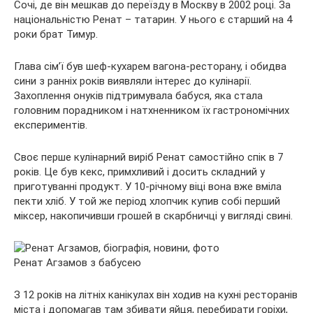
Сочі, де він мешкав до переїзду в Москву в 2002 році. За
національністю Ренат – татарин. У нього є старший на 4
роки брат Тимур.
Глава сім’ї був шеф-кухарем вагона-ресторану, і обидва
сини з ранніх років виявляли інтерес до кулінарії.
Захоплення онуків підтримувала бабуся, яка стала
головним порадником і натхненником їх гастрономічних
експериментів.
Своє перше кулінарний виріб Ренат самостійно спік в 7
років. Це був кекс, примхливий і досить складний у
приготуванні продукт. У 10-річному віці вона вже вміла
пекти хліб. У той же період хлопчик купив собі перший
міксер, накопичивши грошей в скарбничці у вигляді свині.
Ренат Агзамов з бабусею
З 12 років на літніх канікулах він ходив на кухні ресторанів
міста і допомагав там збивати яйця, перебирати горіхи,