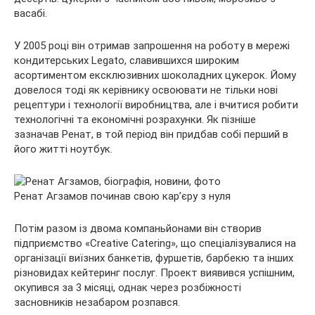
васабі.
У 2005 році він отримав запрошення на роботу в мережі
кондитерських Legato, славившихся широким
асортиментом ексклюзивних шоколадних цукерок. Йому
довелося тоді як керівнику освоювати не тільки нові
рецептури і технології виробництва, але і вчитися робити
технологічні та економічні розрахунки. Як пізніше
зазначав Ренат, в той період він придбав собі перший в
його житті ноутбук.
Ренат Агзамов починав свою кар’єру з нуля
Потім разом із двома компаньйонами він створив
підприємство «Creative Catering», що спеціалізувалися на
організації виїзних банкетів, фуршетів, барбекю та інших
різновидах кейтеринг послуг. Проект виявився успішним,
окупився за 3 місяці, однак через розбіжності
засновників незабаром розпався.