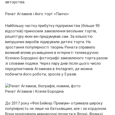
авторства.
Ренат Агзамов і його торт «Панчо»
Найбільшу частку прибутку підприємства (більше 90
відсотків) приносили замовлення весільних тортів,
рецептуру яких він придумував сам. За кількістю
випущених виробів лідирували дитячі торти. На
зростання популярності творінь Рената справило
великий вплив розміщення в інтернеті телеведучою
Ксенією Бородіної фотографії замовленого торта разом
зі словами подяки. Через пару днів після цього число
передплатників Агзамова в Instagram, де можна
побачити його роботи, зросла у 5 разів.
Ренат Агзамов і Ксенія Бородіна
До 2017 року «Філі Бейкер Преміум» отримала широку
популярність не лише на батьківщині, але і за кордоном.
Вона реалізувала міжнародні проекти в Японії, Франції,