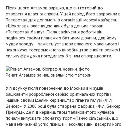
Після цього Агзамов вирішив, що він готовий до
створення власної справи. У цей період його запросили в
Татарстан для допомоги в організації мережі кав’ярень
«Шоколад», власницею яких була донька голови
«Татарстан-банку». Після закінчення роботи він
поділився своїми планами з батьком дівчини, дав йому
мудру пораду – замість установи власного маленького і
неконкурентоспроможного виробництва знайти велику і
сильну фірму, яка погодилася б з ним співпрацювати.
Ренат Агзамов за національністю татарин
У підсумку після повернення до Москви він зумів
зацікавити розробленої серією оригінальних тортів і
іншими своїми ідеями керівництво гіганта галузі «Філі
Бейкер». У 2006 році була створена фабрика «Філі Бейкер
Преміум», де під керівництвом талановитого кулінара
почали випускати спочатку торт «Панчо сільський», що
мав величезний успіх, пізніше – ексклюзивні десерти його