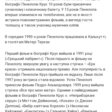
біографії Пенелопи Крус 10 років були присвячені
сучасному і класичному балету. У 15 років Пенелопа
вперше опинилася на телебаченні, але не в якості
актриси повнометражних фільмів, а вигляді гостя
телешоу, а також учасниці музичних кліпів.
В середині 1990-х років Пенелопа працювала в Калькутті,
в госпіталі Матері Терези.
Перший фільм в біографії Крус вийшов в 1991 році
(«Грецький лабіринт»). Після першого ж фільму на
Пенелопу звернули увагу, а наступна стрічка – «Ера
краси» отримала національну премію. Але популярність в
біографії Пенелопи Круз прийшла не відразу. Лише після
1997 року актриса стала відомою. Успіх Пенелопі
принесли фільми Педро Альмодовара. 1999 року вийшла
стрічка «Все про мою матір». Одними з найвідоміших
фільмів в біографії Пенелопи Крус є: «Неприборкані
серця» (з Меттом Деймоном), «Кокаїн» (з Джонні
Деппом), «Вибір капітана Кореллі» (з Ніколасом
Кейджем), «Бандитки» (з Сальмою Хайєк), «Ванільне