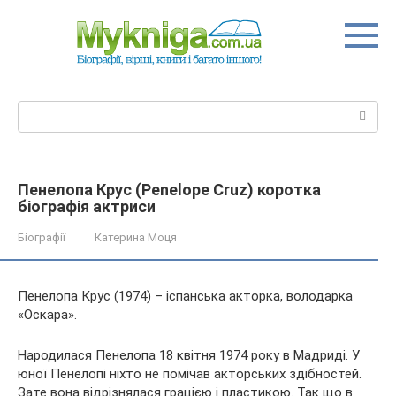
Перейти
до
вмісту
Пошук:
Пенелопа Крус (Penelope Cruz) коротка
біографія актриси
Біографії
Катерина Моця
Пенелопа Крус (1974) – іспанська акторка, володарка
«Оскара».
Народилася Пенелопа 18 квітня 1974 року в Мадриді. У
юної Пенелопі ніхто не помічав акторських здібностей.
Зате вона відрізнялася грацією і пластикою. Так що в