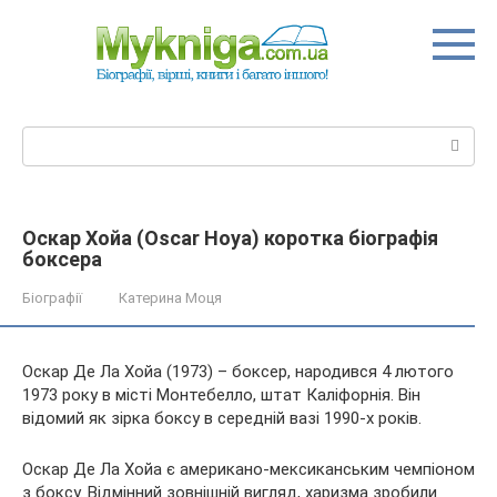
Перейти
до
вмісту
Пошук:
Оскар Хойа (Oscar Hoya) коротка біографія
боксера
Біографії
Катерина Моця
Оскар Де Ла Хойа (1973) – боксер, народився 4 лютого
1973 року в місті Монтебелло, штат Каліфорнія. Він
відомий як зірка боксу в середній вазі 1990-х років.
Оскар Де Ла Хойа є американо-мексиканським чемпіоном
з боксу. Відмінний зовнішній вигляд, харизма зробили