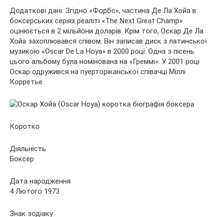
Додаткові дані: Згідно «Форбс», частина Де Ла Хойа в
боксерських серіях реаліті «The Next Great Champ»
оцінюється в 2 мільйони доларів. Крім того, Оскар Де Ла
Хойа захоплювався співом. Він записав диск з латинської
музикою «Oscar De La Hoya» в 2000 році. Одна з пісень
цього альбому була номінована на «Греммі». У 2001 році
Оскар одружився на пуерторіканської співачці Міллі
Корретье.
Коротко
Діяльність
Боксер
Дата народження
4 Лютого 1973
Знак зодіаку