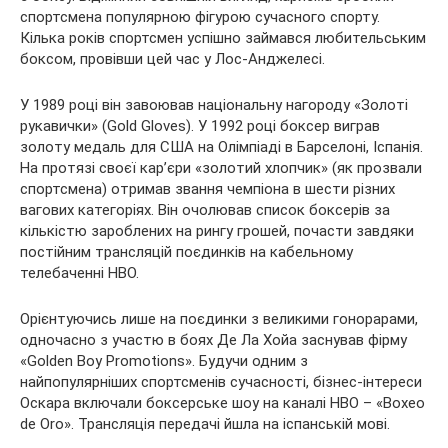
спортсмена
популярною фігурою сучасного спорту.
Кілька років спортсмен успішно займався любительським
боксом, провівши цей час у Лос-Анджелесі.
У 1989 році він завоював національну нагороду «Золоті
рукавички» (Gold Gloves). У 1992 році боксер виграв
золоту медаль для США на Олімпіаді в Барселоні, Іспанія.
На протязі своєї кар’єри «золотий хлопчик» (як прозвали
спортсмена) отримав звання чемпіона в шести різних
вагових категоріях. Він очолював список боксерів за
кількістю зароблених на рингу грошей, почасти завдяки
постійним трансляцій поєдинків на кабельному
телебаченні HBO.
Орієнтуючись лише на поєдинки з великими гонорарами,
одночасно з участю в боях Де Ла Хойа заснував фірму
«Golden Boy Promotions». Будучи одним з
найпопулярніших спортсменів сучасності, бізнес-інтереси
Оскара включали боксерське шоу на каналі HBO – «Boxeo
de Oro». Трансляція передачі йшла на іспанській мові.