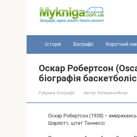
Перейти
до
вмісту
Історія
Біографії
Короткий змі
Оскар Робертсон (Osca
біографія баскетболі
Рубрика:
Біографії
Автор:
Катерина Моця
Оскар Робертсон (1938) – американсь
Шарлотт, штат Теннессі.