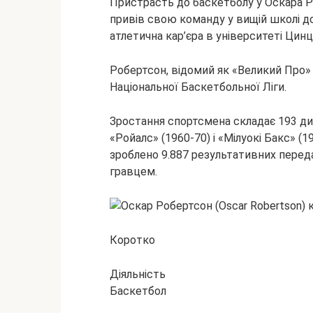
Пристрасть до баскетболу у Оскара Р
привів свою команду у вищій школі д
атлетична кар’єра в університеті Цинц
Робертсон, відомий як «Великий Про»
Національної Баскетбольної Ліги.
Зростання спортсмена складає 193 ди
«Ройалс» (1960-70) і «Мілуокі Бакс» (1
зроблено 9.887 результативних переда
гравцем.
Коротко
Діяльність
Баскетбол