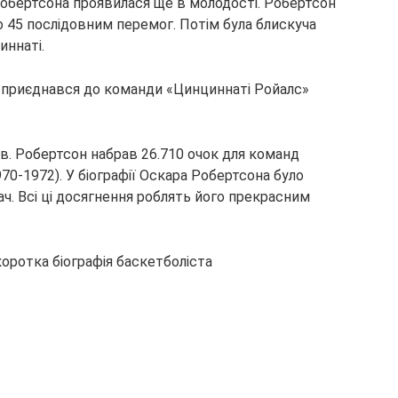
обертсона проявилася ще в молодості. Робертсон
о 45 послідовним перемог. Потім була блискуча
иннаті.
 приєднався до команди «Цинциннаті Ройалс»
в. Робертсон набрав 26.710 очок для команд
970-1972). У біографії Оскара Робертсона було
ч. Всі ці досягнення роблять його прекрасним