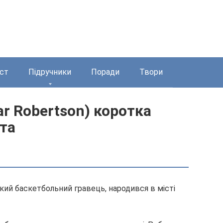
ст
Підручники
Поради
Твори
r Robertson) коротка
ста
кий баскетбольний гравець, народився в місті