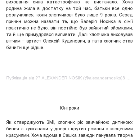
виховання сина катастрофічно не вистачало. Хоча
родина жила в достатку на той час, батьки все одно
розлучилися, коли хлопчикові було лише 9 років. Серед
причин можна назвати те, що Валерія Носика в сім’ї
практично не було, він постійно був зайнятий зйомками,
та й ще примудрявся випивати. Далі хлопчика виховував
вітчим – артист Олексій Кудинович, а тата хлопчик став
бачити ще рідше.
Публікація від ?? ALEXANDER NOSIK (@alexandernosiks)8 Лип 2016 в 12:41 PDT
Юні роки
Як стверджують ЗМІ, хлопчик ріс звичайною дитиною:
бився з хуліганами у дворі і крутив романи з місцевими
красунями. Хоча вдома в Сашка завжди панувала творча