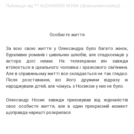
Публікація від ?? ALEXANDER NOSIK (@alexandernosiks)1 Черв 2016 в 2:24 PDT
Особисте життя
За всю свою життя у Олександра було багато жінок,
бурхливих романів і цивільних шлюбів, але спадкоємців у
актора досі немає. На телеекранах він завжди
втілюється в ідеального чоловіка і зразкового сім’янина.
Але в справжньому житті все складається не так гладко.
Після розставання, всі його дружини відразу ж
народжували дітей, але чомусь з Носиком у них не було.
Олександр Носик завжди приховував від журналістів
своє особисте життя, але в один прекрасний момент
щоправда нарешті розкрилася.