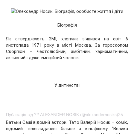
Біографія
Як стверджують
ЗМІ, хлопчик з’явився на світ 6
листопада 1971 року в місті Москва. За гороскопом
Скорпіон – честолюбний, амбітний, харизматичний,
активний і дуже емоційний чоловік.
У дитинстві
Публікація від ?? ALEXANDER NOSIK (@alexandernosiks)25 Січ 2017 о 4:51 PST
Батьки Саші відомий актори. Тато Валерій Носик – комік,
відомий телеглядачеві більше з кінофільму “Велика