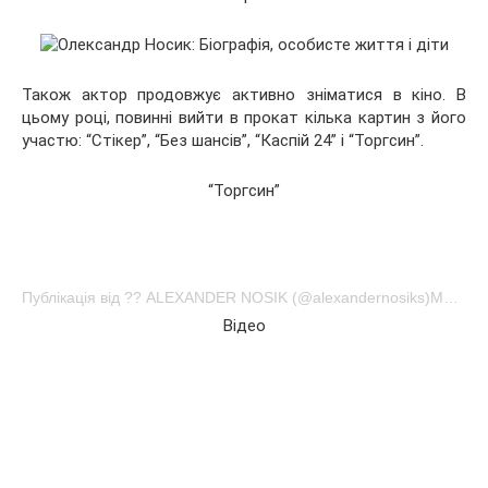
Також актор продовжує активно зніматися в кіно. В
цьому році, повинні вийти в прокат кілька картин з його
участю: “Стікер”, “Без шансів”, “Каспій 24” і “Торгсин”.
“Торгсин”
Публікація від ?? ALEXANDER NOSIK (@alexandernosiks)Мар 30 2017 о 2:12 PDT
Відео