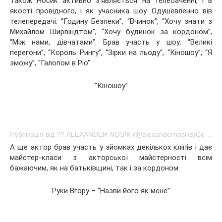
Також Носик активно з’являється на телебаченні, і в
якості провідного, і як учасника шоу. Одушевленно вів
телепередачі: “Годину Безпеки”, “Вчинок”, “Хочу знати з
Михайлом Ширвіндтом”, “Хочу будинок за кордоном”,
“Між нами, дівчатами”. Брав участь у шоу: “Великі
перегони”, “Король Рингу”, “Зірки на льоду”, “Кіношоу”, “Я
зможу”, “Галопом в Ріо”.
“Кіношоу”
Публікація від ?? ALEXANDER NOSIK (@alexandernosiks)Сер 23 2016 о 6:26 PDT
А ще актор брав участь у зйомках декількох кліпів і дає
майстер-класи з акторської майстерності всім
бажаючим, як на батьківщині, так і за кордоном.
Руки Вгору – “Назви його як мене”