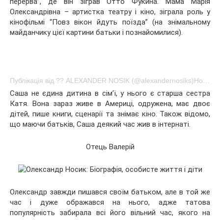
перерва”, де він зіграв Отто Фукина. Мама Марія
Олександрівна – артистка театру і кіно, зіграла роль у
кінофільмі “Повз вікон йдуть поїзда” (на знімальному
майданчику цієї картини батьки і познайомилися).
Публікація від ?? ALEXANDER NOSIK (@alexandernosiks)Ноя 6 2016 в 2:42 PST
Саша не єдина дитина в сім’ї, у нього є старша сестра
Катя. Вона зараз живе в Америці, одружена, має двоє
дітей, пише книги, сценарії та знімає кіно. Також відомо,
що маючи батьків, Саша деякий час жив в інтернаті.
Отець Валерій
Олександр завжди пишався своїм батьком, але в той же
час і дуже ображався на нього, адже татова
популярність забирала всі його вільний час, якого на