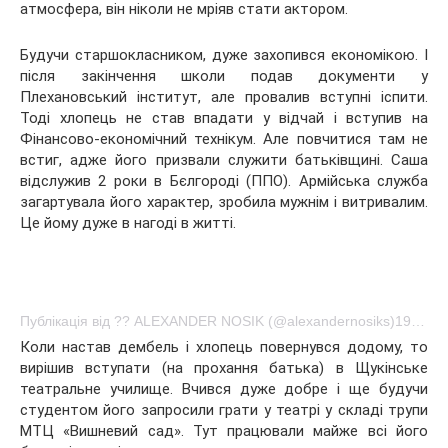
атмосфера, він ніколи не мріяв стати актором.
Будучи старшокласником, дуже захопився економікою. І
після закінчення школи подав документи у
Плехановський інститут, але провалив вступні іспити.
Тоді хлопець не став впадати у відчай і вступив на
Фінансово-економічний технікум. Але повчитися там не
встиг, адже його призвали служити батьківщині. Саша
відслужив 2 роки в Бєлгороді (ППО). Армійська служба
загартувала його характер, зробила мужнім і витривалим.
Це йому дуже в нагоді в житті.
Публікація від ?? ALEXANDER NOSIK (@alexandernosiks)19 Чер 2016 в 1:04 PDT
Коли настав дембель і хлопець повернувся додому, то
вирішив вступати (на прохання батька) в Щукінське
театральне училище. Вчився дуже добре і ще будучи
студентом його запросили грати у театрі у складі трупи
МТЦ «Вишневий сад». Тут працювали майже всі його