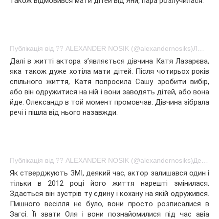
також відмовився мати дітей від Яни, пара розлучилася.
Публікація від ?? ALEXANDER NOSIK (@alexandernosiks)Лют 28 2016 в 11:48 PST
Далі в житті актора з’являється дівчина Катя Лазарєва,
яка також дуже хотіла мати дітей. Після чотирьох років
спільного життя, Катя попросила Сашу зробити вибір,
або він одружитися на ній і вони заводять дітей, або вона
йде. Олександр в той момент промовчав. Дівчина зібрала
речі і пішла від нього назавжди.
Публікація від ?? ALEXANDER NOSIK (@alexandernosiks)Дек 15 2014 в 4:18 PST
Як стверджують ЗМІ, деякий час, актор залишався один і
тільки в 2012 році його життя нарешті змінилася.
Здається він зустрів ту єдину і кохану на якій одружився.
Пишного весілля не було, вони просто розписалися в
Загсі. Її звати Оля і вони познайомилися під час авіа