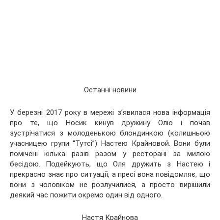
Останні новини
У березні 2017 року в мережі з’явилася нова інформація
про те, що Носик кинув дружину Олю і почав
зустрічатися з молоденькою блондинкою (колишньою
учасницею групи “Тутсі”) Настею Крайновой. Вони були
помічені кілька разів разом у ресторані за милою
бесідою. Подейкують, що Оля дружить з Настею і
прекрасно знає про ситуації, а пресі вона повідомляє, що
вони з чоловіком не розлучилися, а просто вирішили
деякий час пожити окремо один від одного.
Настя Крайнова