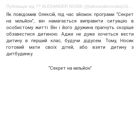
Публікація від ?? ALEXANDER NOSIK (@alexandernosiks)31 Груд 2016 у 12:59 PST
Як повідомив Олексій, під час зйомок програми “Секрет
на мільйон”, він намагається виправити ситуацію в
особистому житті. Він і його дружина прагнуть скоріше
обзавестися дитиною. Адже не дуже хочеться вести
дитину в перший клас, будучи дідусем. Тому, Носик
готовий мати своїх дітей, або взяти дитину з
дитбудинку.
“Секрет на мільйон”