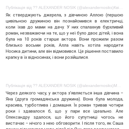
Публікація від ?? ALEXANDER NOSIK (@alexandernosiks)Квітень 6 2016 о 5:01 PDT
Як стверджують джерела, з дівчиною Аллою (першою
цивільною дружиною він познайомився в електричці,
коли їхав до мами на дачу. У них спалахнув бурхливий
роман, незважаючи на те, що у неї було двоє дітей, і вона
була на 10 років старше актора. Вони прожили разом
близько восьми років, Алла навіть хотіла народити
Носика дитини, але він відмовився. Це рішення поставило
крапку в їх відносинах, і вони розійшлися.
Публікація від ?? ALEXANDER NOSIK (@alexandernosiks)Мар 15 2016 о 8:33 PDT
Через деякого часу, у актора з’являється інша дівчина –
Яна (друга громадянська дружина). Вона була молода,
красива, турботлива і домашня. Їх роман тривав чотири
роки і здавалося б, що у пари все ідеально. Але
Олександру здалося, що його супутниці чогось не
вистачає – нічого з нею обговорити. І після того, як Саша