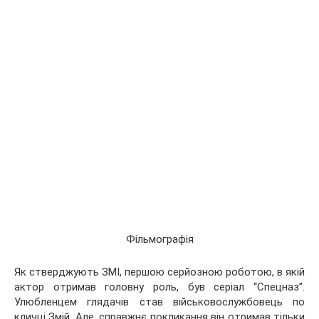
Фільмографія
Як стверджують ЗМІ, першою серйозною роботою, в якій
актор отримав головну роль, був серіал “Спецназ”.
Улюбленцем глядачів став військовослужбовець по
кличці Змій. Але, справжнє покликання він отримав тільки