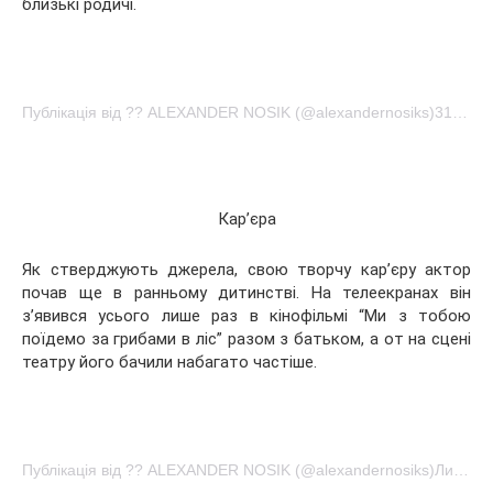
близькі родичі.
Публікація від ?? ALEXANDER NOSIK (@alexandernosiks)31 Лип 2016 у 12:02 PDT
Кар’єра
Як стверджують джерела, свою творчу кар’єру актор
почав ще в ранньому дитинстві. На телеекранах він
з’явився усього лише раз в кінофільмі “Ми з тобою
поїдемо за грибами в ліс” разом з батьком, а от на сцені
театру його бачили набагато частіше.
Публікація від ?? ALEXANDER NOSIK (@alexandernosiks)Лип 12 2016 в 1:28 PDT