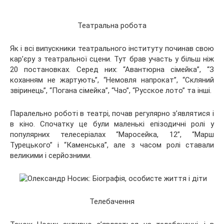
Театральна робота
Як і всі випускники театрального інституту починав свою
кар’єру з театральної сцени. Тут брав участь у більш ніж
20 постановках. Серед них: “Авантюрна сімейка”, “З
коханням не жартують”, “Немовля напрокат”, “Скляний
звіринець”, “Погана сімейка”, “Чао”, “Русское лото” та інші.
Паралельно роботі в театрі, почав регулярно з’являтися і
в кіно. Спочатку це були маленькі епізодичні ролі у
популярних телесеріалах “Маросейка, 12”, “Марш
Турецького” і “Каменська”, але з часом ролі ставали
великими і серйозними.
Телебачення