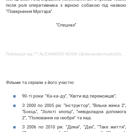
після ролі оперативника з вірною собакою під назвою
“Повернення Мухтара”.
“Спецназ”
Публікація від ?? ALEXANDER NOSIK (@alexandernosiks)Окт 28 2016 у 12:39 PDT
Фільми та серіали з його участю:
90-ті роки: “Ка-ка-ду”, “Квіти від переможців”;
З 2000 по 2005 рік: “Інструктор”, “Вільна жінка 2”,
“Боєць”, “Золоті хлопці”, “невідкладна допомога
2”, “Полювання на ізюбря” та інші;
З 2006 по 2010 рік: “Ділки”, “Дах”, “Таке життя”,