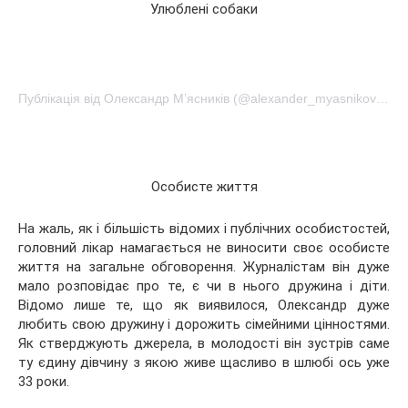
Улюблені собаки
Публікація від Олександр М’ясників (@alexander_myasnikov1)Мар 30 2017 в 11:37 PDT
Особисте життя
На жаль, як і більшість відомих і публічних особистостей,
головний лікар намагається не виносити своє особисте
життя на загальне обговорення. Журналістам він дуже
мало розповідає про те, є чи в нього дружина і діти.
Відомо лише те, що як виявилося, Олександр дуже
любить свою дружину і дорожить сімейними цінностями.
Як стверджують джерела, в молодості він зустрів саме
ту єдину дівчину з якою живе щасливо в шлюбі ось уже
33 роки.