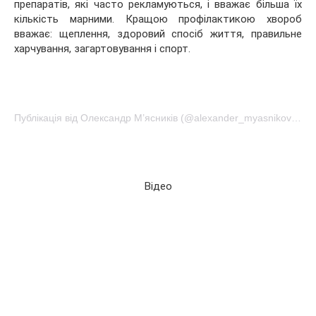
препаратів, які часто рекламуються, і вважає більша їх
кількість марними. Кращою профілактикою хвороб
вважає: щеплення, здоровий спосіб життя, правильне
харчування, загартовування і спорт.
Публікація від Олександр М’ясників (@alexander_myasnikov1)Ноя 19 2016 в 10:22 PST
Відео