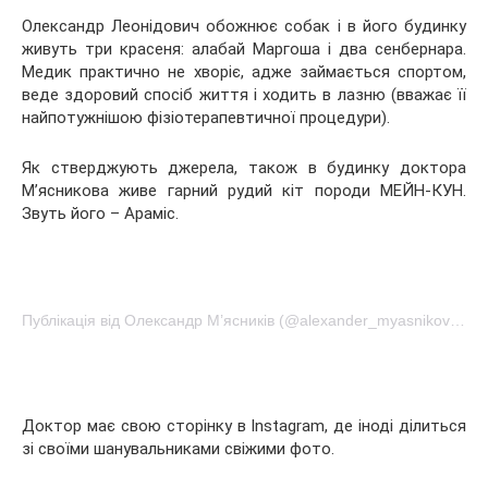
Олександр Леонідович обожнює собак і в його будинку
живуть три красеня: алабай Маргоша і два сенбернара.
Медик практично не хворіє, адже займається спортом,
веде здоровий спосіб життя і ходить в лазню (вважає її
найпотужнішою фізіотерапевтичної процедури).
Як стверджують джерела, також в будинку доктора
М’ясникова живе гарний рудий кіт породи МЕЙН-КУН.
Звуть його – Араміс.
Публікація від Олександр М’ясників (@alexander_myasnikov1)Сен 6 2017 о 6:43 PDT
Доктор має свою сторінку в Instagram, де іноді ділиться
зі своїми шанувальниками свіжими фото.