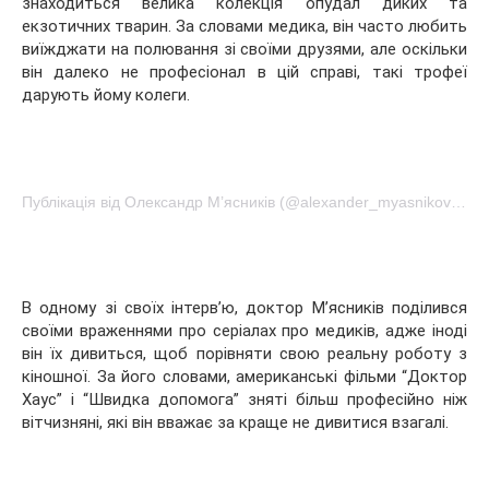
знаходиться велика колекція опудал диких та
екзотичних тварин. За словами медика, він часто любить
виїжджати на полювання зі своїми друзями, але оскільки
він далеко не професіонал в цій справі, такі трофеї
дарують йому колеги.
Публікація від Олександр М’ясників (@alexander_myasnikov1)Дек 2 2016 о 5:03 PST
В одному зі своїх інтерв’ю, доктор М’ясників поділився
своїми враженнями про серіалах про медиків, адже іноді
він їх дивиться, щоб порівняти свою реальну роботу з
кіношної. За його словами, американські фільми “Доктор
Хаус” і “Швидка допомога” зняті більш професійно ніж
вітчизняні, які він вважає за краще не дивитися взагалі.