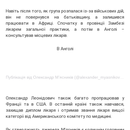
Навіть після того, як група розпалася із-за військових дій,
він не повернувся на батьківщину, а залишився
працювати в Африці. Спочатку в провінції Замбезі
лікарем загальної практики, а потім в Анголі –
консультував місцевих лікарів.
В Анголі
Публікація від Олександр М’ясників (@alexander_myasnikov1)Лют 19 2017 о 12:56 PST
Олександр Леонідович також багато пропрацював у
Франції та в США. В останній країні також навчався,
захищав диплом лікаря і отримав звання лікаря вищої
категорії від Американського комітету по медицині.
Як стверджують джерела, М’ясників є колишнім головним