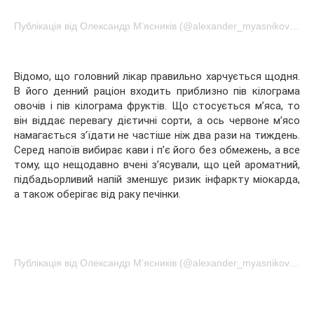
Публікація від Олександр М’ясників (@alexander_myasnikov1)Січ 13 2017 о 8:47 PST
Відомо, що головний лікар правильно харчується щодня.
В його денний раціон входить приблизно пів кілограма
овочів і пів кілограма фруктів. Що стосується м’яса, то
він віддає перевагу дієтичні сорти, а ось червоне м’ясо
намагається з’їдати не частіше ніж два рази на тиждень.
Серед напоїв вибирає кави і п’є його без обмежень, а все
тому, що нещодавно вчені з’ясували, що цей ароматний,
підбадьорливий напій зменшує ризик інфаркту міокарда,
а також оберігає від раку печінки.
Публікація від Олександр М’ясників (@alexander_myasnikov1)Мар 26 2017 о 3:10 PDT