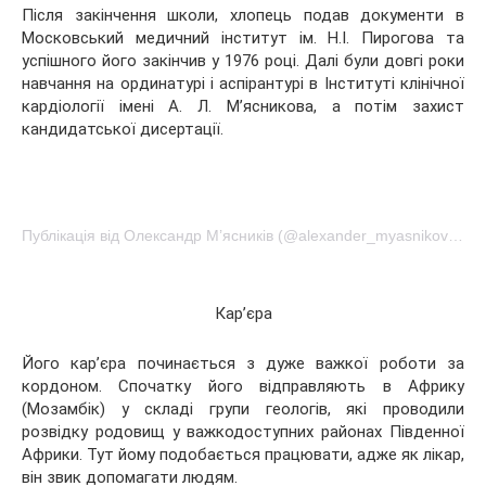
Після закінчення школи, хлопець подав документи в
Московський медичний інститут ім. Н.І. Пирогова та
успішного його закінчив у 1976 році. Далі були довгі роки
навчання на ординатурі і аспірантурі в Інституті клінічної
кардіології імені А. Л. М’ясникова, а потім захист
кандидатської дисертації.
Публікація від Олександр М’ясників (@alexander_myasnikov1)19 Чер 2016 в 12:38 PDT
Кар’єра
Його кар’єра починається з дуже важкої роботи за
кордоном. Спочатку його відправляють в Африку
(Мозамбік) у складі групи геологів, які проводили
розвідку родовищ у важкодоступних районах Південної
Африки. Тут йому подобається працювати, адже як лікар,
він звик допомагати людям.