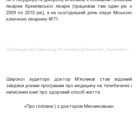
лікарем Кремлівської лікарні (працював там один рік з
2009 по 2010 рік), а на сьогоднішній день керує Міською
клінічною лікарнею №71.
Публікація від Олександр М’ясників (@alexander_myasnikov1)Окт 16 2016 в 3:22 PDT
Широкої аудиторії доктор М’ясників став відомий
завдяки різним програмам про медицину на телебаченні і
написаних книг про здоровий спосіб життя.
«Про головне:) з доктором Мясниковым»