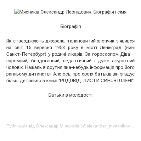
Біографія
Як стверджують
джерела, талановитий хлопчик з’явився
на світ 15 вересня 1953 року в місті Ленінград (нині
Санкт-Петербург) у родині лікарів. За гороскопом Діва –
скромний, бездоганний, педантичний і дуже акуратний
чоловік. Нажаль відсутня яка-небудь інформація про його
ранньому дитинстві. Але ось, про своїх батьків він згадує
більш детально в книзі “РОДОВІД. ЛИСТИ СИНОВІ ОЛЕНІ”.
Батьки в молодості
Публікація від Олександр М’ясників (@alexander_myasnikov1)Квітень 1 2017 о 12:41 PDT