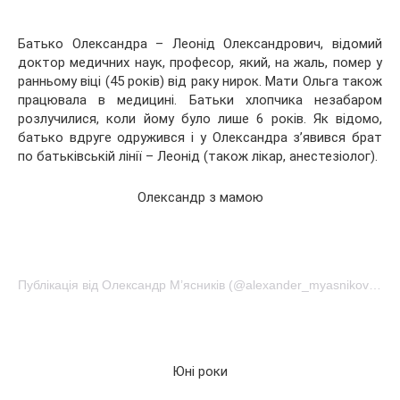
Батько Олександра – Леонід Олександрович, відомий
доктор медичних наук, професор, який, на жаль, помер у
ранньому віці (45 років) від раку нирок. Мати Ольга також
працювала в медицині. Батьки хлопчика незабаром
розлучилися, коли йому було лише 6 років. Як відомо,
батько вдруге одружився і у Олександра з’явився брат
по батьківській лінії – Леонід (також лікар, анестезіолог).
Олександр з мамою
Публікація від Олександр М’ясників (@alexander_myasnikov1)Квітень 16 2017 о 10:08 PDT
Юні роки