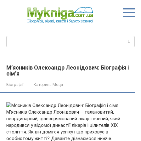
Перейти
до
вмісту
Пошук:
М’ясників Олександр Леонідович: Біографія і
сім’я
Біографії
Катерина Моця
М’ясників Олександр Леонідович – талановитий,
неординарний, цілеспрямований лікар і вчений, який
народився у відомої династії лікарів і цілителів XIX
століття. Як він домігся успіху і що приховує в
особистому житті? Давайте дізнаємося нижче.