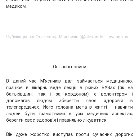
медиком.
Публікація від Олександр М’ясників (@alexander_myasnikov1)Окт 9 2016 о 6:16 PDT
Останні новини
В даний час М’ясників далі займається медициною:
працює в лікарні, веде лекції в різних ВУЗах (як на
батьківщині, так і за кордоном), є волонтером і
допомагає людям зберегти своє здоров’я в
телепередачах. Його головна мета в житті – навчити
людей бути грамотними в усіх медичних аспектах,
берегти своє здоров’я і правильно лікуватися.
Він дуже жорстко виступає проти сучасних дорогих