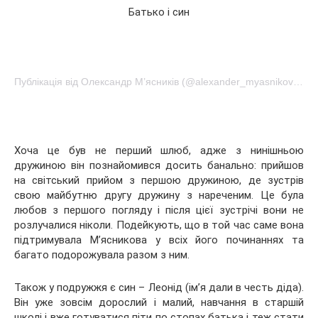
Батько і син
Публікація від Олександр М’ясників (@alexander_myasnikov1)Мар 19 2017 о 4:43 PDT
Хоча це був не перший шлюб, адже з нинішньою
дружиною він познайомився досить банально: прийшов
на світський прийом з першою дружиною, де зустрів
свою майбутню другу дружину з нареченим. Це була
любов з першого погляду і після цієї зустрічі вони не
розлучалися ніколи. Подейкують, що в той час саме вона
підтримувала М’ясникова у всіх його починаннях та
багато подорожувала разом з ним.
Також у подружжя є син – Леонід (ім’я дали в честь діда).
Він уже зовсім дорослий і малий, навчання в старшій
школі і вже готуватися піти по стопах батька і теж стати