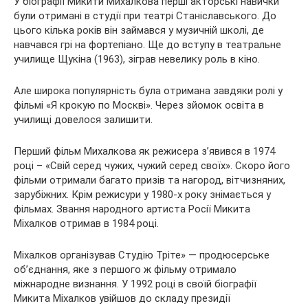
У біографії Микити Михалкова перші акторські навички
були отримані в студії при театрі Станіславського. До
цього кілька років він займався у музичній школі, де
навчався грі на фортепіано. Ще до вступу в театральне
училище Щукіна (1963), зіграв невелику роль в кіно.
Але широка популярність була отримана завдяки ролі у
фільмі «Я крокую по Москві». Через зйомок освіта в
училищі довелося залишити.
Перший фільм Михалкова як режисера з’явився в 1974
році – «Свій серед чужих, чужий серед своїх». Скоро його
фільми отримали багато призів та нагород, вітчизняних,
зарубіжних. Крім режисури у 1980-х року знімається у
фільмах. Звання народного артиста Росії Микита
Міхалков отримав в 1984 році.
Міхалков організував Студію Тріте» — продюсерське
об’єднання, яке з першого ж фільму отримало
міжнародне визнання. У 1992 році в своїй біографії
Микита Міхалков увійшов до складу президії