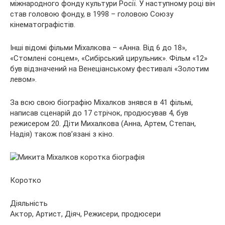
міжнародного фонду культури Росії. У наступному році він
став головою фонду, в 1998 – головою Союзу
кінематографістів.
Інші відомі фільми Міхалкова – «Анна. Від 6 до 18»,
«Стомлені сонцем», «Сибірський цирульник». Фільм «12»
був відзначений на Венеціанському фестивалі «Золотим
левом».
За всю свою біографію Міхалков знявся в 41 фільмі,
написав сценарій до 17 стрічок, продюсував 4, був
режисером 20. Діти Михалкова (Анна, Артем, Степан,
Надія) також пов’язані з кіно.
Коротко
Діяльність
Актор, Артист, Діяч, Режисери, продюсери