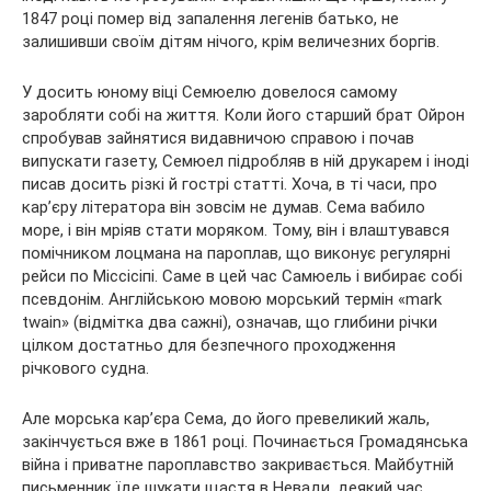
1847 році помер від запалення легенів батько, не
залишивши своїм дітям нічого, крім величезних боргів.
У досить юному віці Семюелю довелося самому
заробляти собі на життя. Коли його старший брат Ойрон
спробував зайнятися видавничою справою і почав
випускати газету, Семюел підробляв в ній друкарем і іноді
писав досить різкі й гострі статті. Хоча, в ті часи, про
кар’єру літератора він зовсім не думав. Сема вабило
море, і він мріяв стати моряком. Тому, він і влаштувався
помічником лоцмана на пароплав, що виконує регулярні
рейси по Міссісіпі. Саме в цей час Самюель і вибирає собі
псевдонім. Англійською мовою морський термін «mark
twain» (відмітка два сажні), означав, що глибини річки
цілком достатньо для безпечного проходження
річкового судна.
Але морська кар’єра Сема, до його превеликий жаль,
закінчується вже в 1861 році. Починається Громадянська
війна і приватне пароплавство закривається. Майбутній
письменник їде шукати щастя в Невади, деякий час