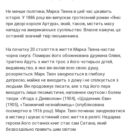
Не менше політики, Марка Твена в цей час цікавить
історія. У 1886 році він випускає гротескний роман «Янкі
при дворі короля Артура», який, також, містить масу
нападу на американське суспільство. Власне кажучи, це
останній значний твір письменника.
На початку 20 століття в життя Марка Твена настає
чорна смуга. Помирає його обожнювана дружина Олівія,
трагічно йдуть з життя троє з його чотирьох дітей,
видавництво, в яке він вклав всю свою душу,
розоряється. Марк Твен занурюється в глибоку
депресію, майже не виходить з дому і не спілкується з
людьми. Він продовжує писати, але з під його пера
виходять лише песимістичні, наповнені смутком і болем
твори: «Угода з Дияволом» (1904), «Щоденник Єви»
(1905), «Таємничий незнайомець» (опублікована
посмертно в 1916 році). Марк Твен починає занурюватися
в містику і шукає істинний сенс життя в релігії. Недарма
героєм його останніх книг стає сам Сатана, який
безроздільно править цим світом.