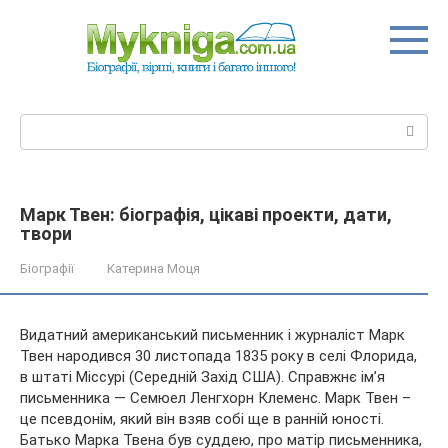
Перейти
до
вмісту
Пошук:
Марк Твен: біографія, цікаві проекти, дати,
твори
Біографії
Катерина Моця
Видатний американський письменник і журналіст Марк
Твен народився 30 листопада 1835 року в селі Флорида,
в штаті Міссурі (Середній Захід США). Справжнє ім’я
письменника — Семюел Ленгхорн Клеменс. Марк Твен –
це псевдонім, який він взяв собі ще в ранній юності.
Батько Марка
Твена був суддею, про матір письменника,