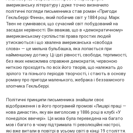
американську літературу і дуже точно визначило
політичні погляди письменника став роман «Пригоди
Гекльберрі Фінна», який побачив світ у 1884 році. Марк
Твен не сумнівався, що сучасний світ побудований на
засадах нерівності. Він вважав, що в «демократичному»
американському суспільстві права простих людей
утискаються і що хвалена американська «свобода
слова» — це мильна бульбашка, яка лопається при
найменшому дотику. Ці ідеї рівності, свободи, терпимості,
без яких неможлива справжня демократія, червоною
ниткою проходять по всіх його творів, що належать до
зрілого та пізнього періодів творчості, і стають в основу
роману про пригоди маленького, жебрака і беззахисного
хлопчика Гекльберрі.
Політичні принципи письменника знайшли своє
відображення і в його програмній промові «Лицарі праці —
нова династія», яку він виголосив у 1886 році в клубі «У
понеділок ввечері». Ця мова була переведена на багато
мов і багато в чому підтримала ті революційні настрої,
які вже витали в повітрі в усьому світі в кінці 19 століття.