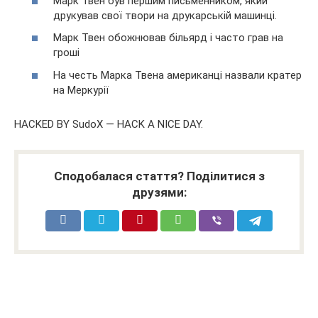
Марк Твен був першим письменником, який
друкував свої твори на друкарській машинці.
Марк Твен обожнював більярд і часто грав на
гроші
На честь Марка Твена американці назвали кратер
на Меркурії
HACKED BY SudoX — HACK A NICE DAY.
Сподобалася стаття? Поділитися з
друзями: