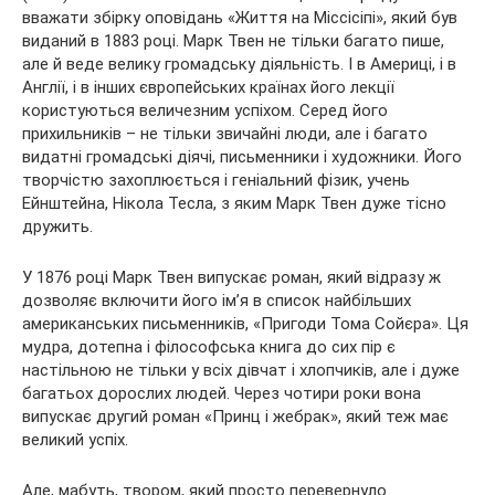
вважати збірку оповідань «Життя на Міссісіпі», який був
виданий в 1883 році. Марк Твен не тільки багато пише,
але й веде велику громадську діяльність. І в Америці, і в
Англії, і в інших європейських країнах його лекції
користуються величезним успіхом. Серед його
прихильників – не тільки звичайні люди, але і багато
видатні громадські діячі, письменники і художники. Його
творчістю захоплюється і геніальний фізик, учень
Ейнштейна, Нікола Тесла, з яким Марк Твен дуже тісно
дружить.
У 1876 році Марк Твен випускає роман, який відразу ж
дозволяє включити його ім’я в список найбільших
американських письменників, «Пригоди Тома Сойєра». Ця
мудра, дотепна і філософська книга до сих пір є
настільною не тільки у всіх дівчат і хлопчиків, але і дуже
багатьох дорослих людей. Через чотири роки вона
випускає другий роман «Принц і жебрак», який теж має
великий успіх.
Але, мабуть, твором, який просто перевернуло