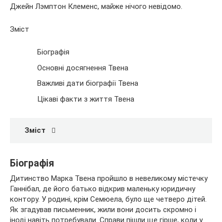
Джейн Лэмптон Клеменс, майже нічого невідомо.
Зміст
Біографія
Основні досягнення Твена
Важливі дати біографії Твена
Цікаві факти з життя Твена
Зміст
Біографія
Дитинство Марка Твена пройшло в невеликому містечку
Ганнібал, де його батько відкрив маленьку юридичну
контору. У родині, крім Семюела, було ще четверо дітей.
Як згадував письменник, жили вони досить скромно і
іноді навіть потребували. Справи пішли ще гірше, коли у