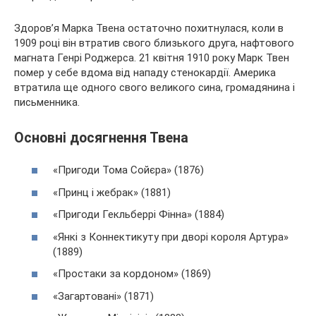
Здоров’я Марка Твена остаточно похитнулася, коли в
1909 році він втратив свого близького друга, нафтового
магната Генрі Роджерса. 21 квітня 1910 року Марк Твен
помер у себе вдома від нападу стенокардії. Америка
втратила ще одного свого великого сина, громадянина і
письменника.
Основні досягнення Твена
«Пригоди Тома Сойєра» (1876)
«Принц і жебрак» (1881)
«Пригоди Гекльберрі Фінна» (1884)
«Янкі з Коннектикуту при дворі короля Артура»
(1889)
«Простаки за кордоном» (1869)
«Загартовані» (1871)