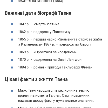
«Життя на Міссісіпі» (1883)
Важливі дати біографії Твена
1847 р. — смерть батька
1862 р. – подорож у Палестину
1865 р. – перший нарис «Знаменита стрибає жаба
з Калавераса» 1867 р. – подорож по Європі
1869 р. – «Простаки за кордоном»
1870 р. – одруження на Олівії Ленгдон
1884 р. – роман «Пригоди Гекльберрі Фінна»
Цікаві факти з життя Твена
Марк Твен народився в рік, коли на землю
прилетіла комета Галлея. Сам письменник
надавав цьому факту дуже велике значення.