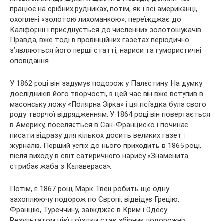
працює на срібних рудниках, потім, як і всі американці,
охоплені «золотою лихоманкою», переїжджає до
Каліфорнії і приєднується до численних золотошукачів.
Правда, вже тоді в провінційних газетах періодично
з’являються його перші статті, нариси та гумористичні
оповідання.
У 1862 році він задумує подорож у Палестину. На думку
дослідників його творчості, в цей час він вже вступив в
масонську ложу «Полярна Зірка» і ця поїздка була свого
роду творчої відрядженням. У 1864 році він повертається
в Америку, поселяється в Сан-Франциско і починає
писати відразу для кількох досить великих газет і
журналів. Перший успіх до нього приходить в 1865 році,
після виходу в світ сатиричного нарису «Знаменита
стрибає жаба з Калавераса».
Потім, в 1867 році, Марк Твен робить ще одну
захоплюючу подорож по Європі, відвідує Грецію,
Францію, Туреччину, заїжджає в Крим і Одесу.
Результатом цієї поїздки стає збірник подорожніх