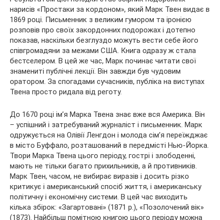
нарисів «Простаки за кордоном», який Марк Твен видає в
1869 році. Письменник з великим гумором та іронією
розповів про своїх закордонних подорожах і дотепно
показав, наскільки безглуздо можуть вести себе його
співгромадяни за межами США. Книга одразу ж стала
бестселером. В цей же час, Марк починає читати свої
знамениті публічні лекції. Він завжди був чудовим
оратором. За спогадами сучасників, публіка на виступах
Твена просто ридала від реготу.
До 1670 році ім’я Марка Твена знає вже вся Америка. Він
– успішний і затребуваний журналіст і письменник. Марк
одружується на Олівії Ленгдон і молода сім’я переїжджає
в місто Буффало, розташований в передмісті Нью-Йорка.
Твори Марка Твена цього періоду, гострі і злободенні,
мають не тільки багато прихильників, а й противників.
Марк Твен, часом, не вибирає виразів і досить різко
критикує і американський спосіб життя, і американську
політичну і економічну системи. В цей час виходить
кілька збірок: «Загартовані» (1871 р.), «Позолочений вік»
(1873). Найбільш помітною книгою цього періоду можна