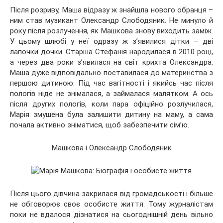
Після розриву, Маша відразу ж знайшла нового обранця –
ним став музикант Олександр Слободяник. Не минуло й
року після розлучення, як Машкова знову виходить заміж.
У цьому шлюбі у неї одразу ж з’явилися дітки – дві
лапочки дочки. Старша Стефанія народилася в 2010 році,
а через два роки з’явилася на світ крихта Олександра.
Маша дуже відповідально поставилася до материнства з
першою дитиною. Під час вагітності і якийсь час після
пологів ніде не знімалася, а займалася малятком. А ось
після других пологів, коли пара офіційно розлучилася,
Марія змушена була залишити дитину на маму, а сама
почала активно зніматися, щоб забезпечити сім’ю.
Машкова і Олександр Слободяник
Після цього дівчина закрилася від громадськості і більше
не обговорює своє особисте життя. Тому журналістам
поки не вдалося дізнатися на сьогоднішній день вільно