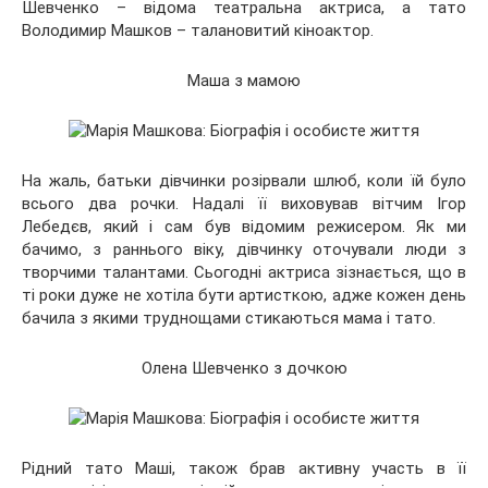
Шевченко – відома театральна актриса, а тато
Володимир Машков – талановитий кіноактор.
Маша з мамою
На жаль, батьки дівчинки розірвали шлюб, коли їй було
всього два рочки. Надалі її виховував вітчим Ігор
Лебедєв, який і сам був відомим режисером. Як ми
бачимо, з раннього віку, дівчинку оточували люди з
творчими талантами. Сьогодні актриса зізнається, що в
ті роки дуже не хотіла бути артисткою, адже кожен день
бачила з якими труднощами стикаються мама і тато.
Олена Шевченко з дочкою
Рідний тато Маші, також брав активну участь в її