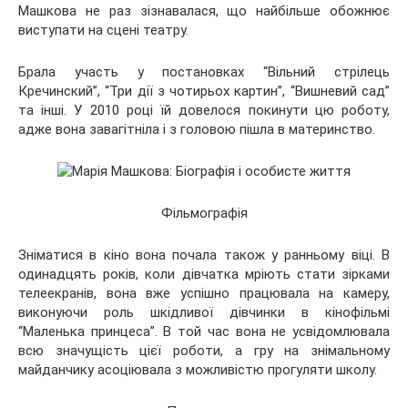
Машкова не раз зізнавалася, що найбільше обожнює
виступати на сцені театру.
Брала участь у постановках “Вільний стрілець
Кречинский”, “Три дії з чотирьох картин”, “Вишневий сад”
та інші. У 2010 році їй довелося покинути цю роботу,
адже вона завагітніла і з головою пішла в материнство.
Фільмографія
Зніматися в кіно вона почала також у ранньому віці. В
одинадцять років, коли дівчатка мріють стати зірками
телеекранів, вона вже успішно працювала на камеру,
виконуючи роль шкідливої дівчинки в кінофільмі
“Маленька принцеса”. В той час вона не усвідомлювала
всю значущість цієї роботи, а гру на знімальному
майданчику асоціювала з можливістю прогуляти школу.