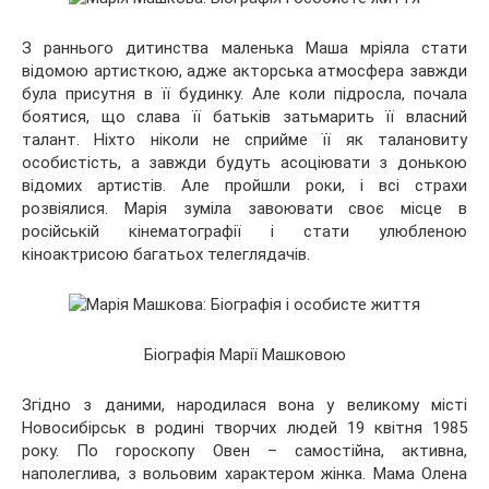
З раннього дитинства маленька Маша мріяла стати
відомою артисткою,
адже акторська атмосфера завжди
була присутня в її будинку. Але коли підросла, почала
боятися, що слава її батьків затьмарить її власний
талант. Ніхто ніколи не сприйме її як талановиту
особистість, а завжди будуть асоціювати з донькою
відомих артистів. Але пройшли роки, і всі страхи
розвіялися. Марія зуміла завоювати своє місце в
російській кінематографії і стати улюбленою
кіноактрисою багатьох телеглядачів.
Біографія Марії Машковою
Згідно з даними, народилася вона у великому місті
Новосибірськ в родині творчих людей 19 квітня 1985
року. По гороскопу Овен – самостійна, активна,
наполеглива, з вольовим характером жінка. Мама Олена