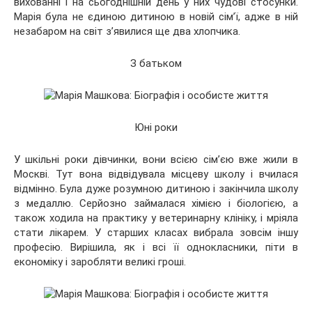
вихованні і на сьогоднішній день у них чудові стосунки.
Марія була не єдиною дитиною в новій сім’ї, адже в ній
незабаром на світ з’явилися ще два хлопчика.
З батьком
Юні роки
У шкільні роки дівчинки, вони всією сім’єю вже жили в
Москві. Тут вона відвідувала місцеву школу і вчилася
відмінно. Була дуже розумною дитиною і закінчила школу
з медаллю. Серйозно займалася хімією і біологією, а
також ходила на практику у ветеринарну клініку, і мріяла
стати лікарем. У старших класах вибрала зовсім іншу
професію. Вирішила, як і всі її однокласники, піти в
економіку і заробляти великі гроші.