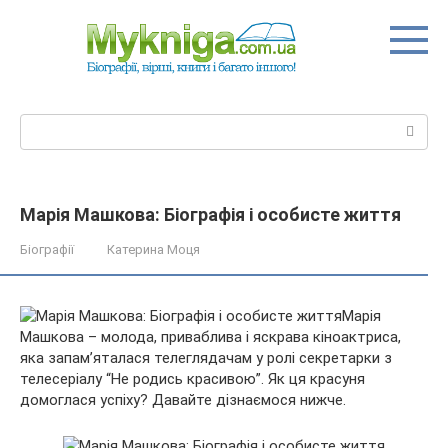
Перейти
до
вмісту
Пошук:
Марія Машкова: Біографія і особисте життя
Біографії
Катерина Моця
Марія
Машкова – молода, приваблива і яскрава кіноактриса,
яка запам’яталася телеглядачам у ролі секретарки з
телесеріалу “Не родись красивою”. Як ця красуня
домоглася успіху? Давайте дізнаємося нижче.