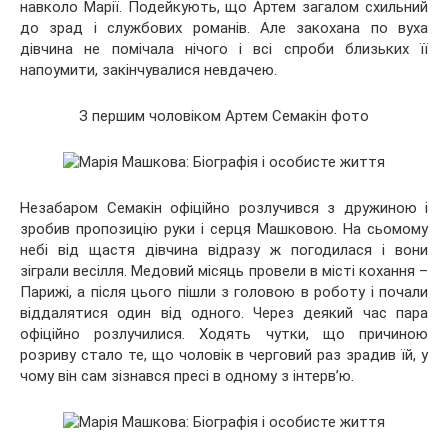
навколо Марії. Подейкують, що Артем загалом схильний
до зрад і службових романів. Але закохана по вуха
дівчина не помічала нічого і всі спроби близьких її
напоумити, закінчувалися невдачею.
З першим чоловіком Артем Семакін фото
Незабаром Семакін офіційно розлучився з дружиною і
зробив пропозицію руки і серця Машковою. На сьомому
небі від щастя дівчина відразу ж погодилася і вони
зіграли весілля. Медовий місяць провели в місті кохання –
Парижі, а після цього пішли з головою в роботу і почали
віддалятися один від одного. Через деякий час пара
офіційно розлучилися. Ходять чутки, що причиною
розриву стало те, що чоловік в черговий раз зрадив їй, у
чому він сам зізнався пресі в одному з інтерв’ю.