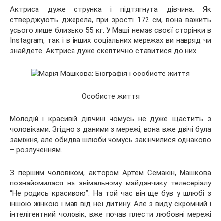
Актриса дуже струнка і підтягнута дівчина. Як
стверджують джерела, при зрості 172 см, вона важить
усього лише близько 55 кг. У Маші немає своєї сторінки в
Instagram, так і в інших соціальних мережах ви навряд чи
знайдете. Актриса дуже скептично ставитися до них.
Особисте життя
Молодій і красивій дівчині чомусь не дуже щастить з
чоловіками. Згідно з даними з мережі, вона вже двічі була
заміжня, але обидва шлюби чомусь закінчилися однаково
– розлученням.
З першим чоловіком, актором Артем Семакін, Машкова
познайомилася на знімальному майданчику телесеріалу
“Не родись красивою”. На той час він ще був у шлюбі з
іншою жінкою і мав від неї дитину. Але з виду скромний і
інтелігентний чоловік, вже почав плести любовні мережі