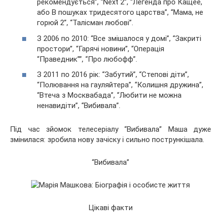
рекомендується”, “Next 2”, “Легенда про Кащее,
або В пошуках тридесятого царства”, “Мама, не
горюй 2”, “Талісман любові”.
З 2006 по 2010: “Все змішалося у домі”, “Закриті
простори”, “Гарячі новини”, “Операція
“Праведник””, “Про любофф”.
З 2011 по 2016 рік: “Забутий”, “Степові діти”,
“Полювання на гауляйтера”, “Колишня дружина”,
“Втеча з Москвабада”, “Любити не можна
ненавидіти”, “Вибивала”.
Під час зйомок телесеріалу “Вибивала” Маша дуже
змінилася: зробила нову зачіску і сильно пострункішала.
“Вибивала”
Цікаві факти