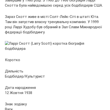
завершив у 1980 році. З 1960 до 1966 біографія Ларрі
Скотта була найвідомішою серед усіх бодібілдерів США.
Зараз Скотт живе в місті Солт-Лейк-Сіті в штаті Юта.
Там він запустив власну тренувальну компанію. У 1999
році Ларрі Худобу був обраний в Зал Слави Міжнародної
федерації бодібілдингу.
Коротко
Діяльність
Бодібілдер/Культурист
Дата народження
12 Жовтня 1938
Знак зодіаку
Ваги