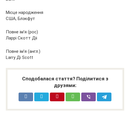
Місце народження
США, Блэкфут
Повне ім’я (рос)
Ларрі Скотт Діі
Повне ім’я (англ.)
Larry Ді Scott
Сподобалася стаття? Поділитися з
друзями: