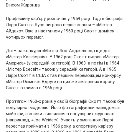
Вінсом Жиронда.
Професійну кар’єру розпочав у 1959
році. Тоді в біографії
Ларрі Скотта було виграно перше звання – «Містер
Айдахо». Вже в наступному 1960 році Скотт домігся
чотирьох перемог.
Дві – на конкурсі «Містер Лос-Анджелес», і ще дві
«Містер Каліфорнія». У 1962 році Скотт виграв «Містер
Америка» (у середній категорії). В 1963, а потім і в 1964 –
«Містер Всесвіт» також у середній категорії. А в 1965
Ларрі Скотт в США став першим переможцем конкурсу
«Містер Олімпія». Вдруге на цих же змаганнях корону
Скотт отримав в 1966 році.
Протягом 1960-х років у своїй біографії Скотт також був
популярної моделлю. Його фотографували найвідоміші
майстри, а знімки з’являлися в популярних журналах
(наприклад, «Joe Weider»). Участь у змаганнях Ларрі
перестав приймати з 1966 року, а спортивну кар’єру