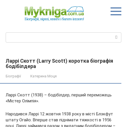
Перейти
до
вмісту
Пошук:
Ларрі Скотт (Larry Scott) коротка біографія
бодібілдера
Біографії
Катерина Моця
Ларрі Скотт (1938) – бодібілдер, перший переможець
«Містер Олімпія».
Народився Ларрі 12 жовтня 1938 року в місті Блэкфут
штату Огайо. Вперше став піднімати тяжкості в 1956
році. Ларрі займався разом з видатним бодібілдером –