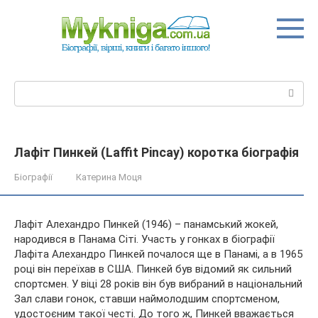
Перейти
до
вмісту
Пошук:
Лафіт Пинкей (Laffit Pincay) коротка біографія
Біографії
Катерина Моця
Лафіт Алехандро Пинкей (1946) – панамський жокей,
народився в Панама Сіті. Участь у гонках в біографії
Лафіта Алехандро Пинкей почалося ще в Панамі, а в 1965
році він переїхав в США. Пинкей був відомий як сильний
спортсмен. У віці 28 років він був вибраний в національний
Зал слави
гонок, ставши наймолодшим спортсменом,
удостоєним такої честі. До того ж, Пинкей вважається