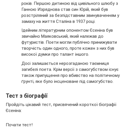
років. Першою дитиною від цивільного шлюбу з
Ганною Изряднова став син Юрій, який був
розстріляний за безпідставним звинуваченням у
замаху на життя Сталіна в 1937 році.
Ідейним літературним опонентом Єсеніна був
звичайно Маяковський, який належав до
футуристів. Поети могли публічно принижувати
творчість один одного, проте кожен з них був
високої думки про талант іншого.
Досі залишається нерозгаданою таємниця
загибелі поета. Крім версії з самогубством існує
також припущення про вбивство на політичному
ґрунті, яке було інсценоване під самогубство.
Тест з біографії
Пройдіть цікавий тест, присвячений короткої біографії
Єсеніна:
Почати тест!