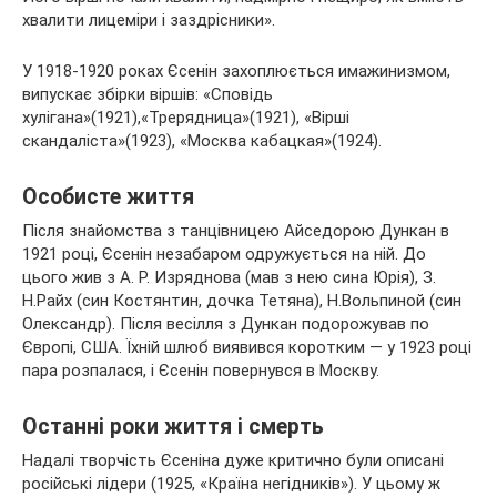
хвалити лицеміри і заздрісники».
У 1918-1920 роках Єсенін захоплюється имажинизмом,
випускає збірки віршів: «Сповідь
хулігана»(1921),«Трерядница»(1921), «Вірші
скандаліста»(1923), «Москва кабацкая»(1924).
Особисте життя
Після знайомства з танцівницею Айседорою Дункан в
1921 році, Єсенін незабаром одружується на ній. До
цього жив з А. Р. Изряднова (мав з нею сина Юрія), З.
Н.Райх (син Костянтин, дочка Тетяна), Н.Вольпиной (син
Олександр). Після весілля з Дункан подорожував по
Європі, США. Їхній шлюб виявився коротким — у 1923 році
пара розпалася, і Єсенін повернувся в Москву.
Останні роки життя і смерть
Надалі творчість Єсеніна дуже критично були описані
російські лідери (1925, «Країна негідників»). У цьому ж