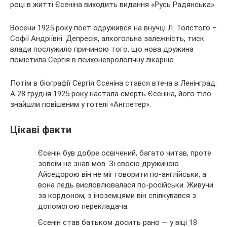
році в житті Єсеніна виходить видання «Русь Радянська».
Восени 1925 року поет одружився на внучці Л. Толстого –
Софії Андріївні. Депресія, алкогольна залежність, тиск
влади послужило причиною того, що нова дружина
помістила Сергія в психоневрологічну лікарню.
Потім в біографії Сергія Єсеніна стався втеча в Ленінград.
А 28 грудня 1925 року настала смерть Єсеніна, його тіло
знайшли повішеним у готелі «Англетер».
Цікаві факти
Єсенін був добре освічений, багато читав, проте
зовсім не знав мов. Зі своєю дружиною
Айседорою він не міг говорити по-англійськи, а
вона ледь висловлювалася по-російськи. Живучи
за кордоном, з іноземцями він спілкувався з
допомогою перекладача.
Єсенін став батьком досить рано — у віці 18