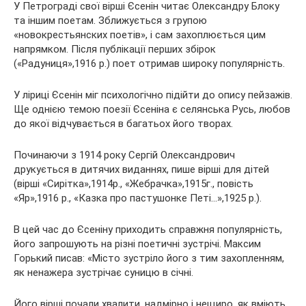
У Петрограді свої вірші Єсенін читає Олександру Блоку
та іншим поетам. Зближується з групою
«новокрестьянских поетів», і сам захоплюється цим
напрямком. Після публікації перших збірок
(«Радуниця»,1916 р.) поет отримав широку популярність.
У ліриці Єсенін міг психологічно підійти до опису пейзажів.
Ще однією темою поезії Єсеніна є селянська Русь, любов
до якої відчувається в багатьох його творах.
Починаючи з 1914 року Сергій Олександрович
друкується в дитячих виданнях, пише вірші для дітей
(вірші «Сирітка»,1914р., «Жебрачка»,1915г., повість
«Яр»,1916 р., «Казка про пастушонке Петі…»,1925 р.).
В цей час до Єсеніну приходить справжня популярність,
його запрошують на різні поетичні зустрічі. Максим
Горький писав: «Місто зустріло його з тим захопленням,
як ненажера зустрічає суницю в січні.
Його вірші почали хвалити, надмірно і нещиро, як вміють