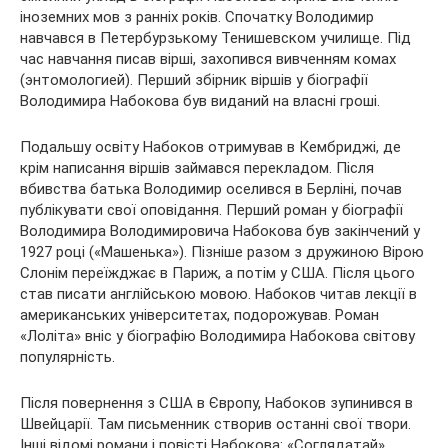
іноземних мов з ранніх років. Спочатку Володимир
навчався в
Петербурзькому Тенишевском училище. Під
час навчання писав вірші, захопився вивченням комах
(энтомологией). Перший збірник віршів у біографії
Володимира Набокова був виданий на власні гроші.
Подальшу освіту Набоков отримував в Кембриджі, де
крім написання віршів займався перекладом. Після
вбивства батька Володимир оселився в Берліні, почав
публікувати свої оповідання. Перший роман у біографії
Володимира Володимировича Набокова був закінчений у
1927 році («Машенька»). Пізніше разом з дружиною Вірою
Слонім переїжджає в Париж, а потім у США. Після цього
став писати англійською мовою. Набоков читав лекції в
американських університетах, подорожував. Роман
«Лоліта» вніс у біографію Володимира Набокова світову
популярність.
Після повернення з США в Європу, Набоков зупинився в
Швейцарії. Там письменник створив останні свої твори.
Інші відомі романи і повісті Набокова: «Соглядатай»,