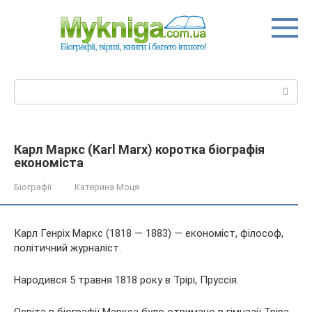
Перейти
до
вмісту
Пошук:
Карл Маркс (Karl Marx) коротка біографія
економіста
Біографії
Катерина Моця
Карл Генріх Маркс (1818 — 1883) — економіст, філософ,
політичний журналіст.
Народився 5 травня 1818 року в Трірі, Пруссія.
Освіта в біографії Маркса було отримано в гімназії Тріра.