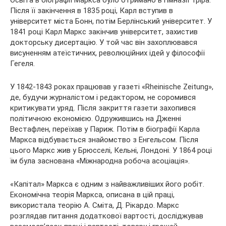
Після її закінчення в 1835 році, Карл вступив в
університет міста Бонн, потім Берлінський
університет. У
1841 році Карл Маркс закінчив університет, захистив
докторську дисертацію. У той час він захоплювався
висуненням атеїстичних, революційних ідей у філософії
Гегеля.
У 1842-1843 роках працював у газеті «Rheinische Zeitung»,
де, будучи журналістом і редактором, не соромився
критикувати уряд. Після закриття газети захопився
політичною економією. Одружившись на Дженні
Вестафлен, переїхав у Париж. Потім в біографії Карла
Маркса відбувається знайомство з Енгельсом. Після
цього Маркс жив у Брюсселі, Кельні, Лондоні. У 1864 році
їм була заснована «Міжнародна робоча асоціація».
«Капітал» Маркса є одним з найважливіших його робіт.
Економічна теорія Маркса, описана в цій праці,
використала теорію А. Сміта, Д. Рікардо. Маркс
розглядав питання додаткової вартості, досліджував