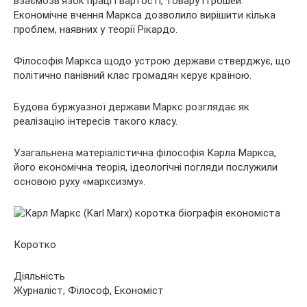
взаємозв’язок праці і вартості, товару і грошей.
Економічне вчення Маркса дозволило вирішити кілька
проблем, наявних у теорії Рікардо.
Філософія Маркса щодо устрою держави стверджує, що
політично панівний клас громадян керує країною.
Будова буржуазної держави Маркс розглядає як
реалізацію інтересів такого класу.
Узагальнена матеріалістична філософія Карла Маркса,
його економічна теорія, ідеологічні погляди послужили
основою руху «марксизму».
Коротко
Діяльність
Журналіст, Філософ, Економіст