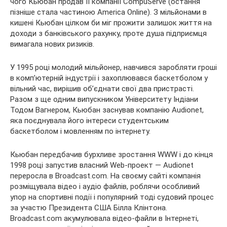
чого Кьюбан продав її компанії CompuServe (остання
пізніше стала частиною America Online). З мільйонами в
кишені Кьюбан цілком би міг прожити залишок життя на
доходи з банківського рахунку, проте душа підприємця
вимагала нових ризиків.
У 1995 році молодий мільйонер, навчився заробляти гроші
в комп’ютерній індустрії і захоплювався баскетболом у
вільний час, вирішив об’єднати свої два пристрасті.
Разом з ще одним випускником Університету Індіани
Тодом Вагнером, Кьюбан заснував компанію Audionet,
яка поєднувала його інтереси студентським
баскетболом і мовленням по інтернету.
Кьюбан передбачив бурхливе зростання WWW і до кінця
1998 році запустив власний Web-проект — Audionet
переросла в Broadcast.com. На своєму сайті компанія
розміщувала відео і аудіо файлів, роблячи особливий
упор на спортивні події і популярний тоді судовий процес
за участю Президента США Білла Клінтона.
Broadcast.com акумулювала відео-файли в Інтернеті,