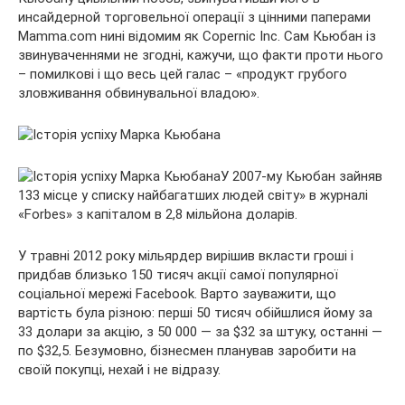
инсайдерной торговельної операції з цінними паперами
Mamma.com нині відомим як Copernic Inc. Сам Кьюбан із
звинуваченнями не згодні, кажучи, що факти проти нього
– помилкові і що весь цей галас – «продукт грубого
зловживання обвинувальної владою».
У 2007-му Кьюбан зайняв
133 місце у списку найбагатших людей світу» в журналі
«Forbes» з капіталом в 2,8 мільйона доларів.
У травні 2012 року мільярдер вирішив вкласти гроші і
придбав близько 150 тисяч акції самої популярної
соціальної мережі Facebook. Варто зауважити, що
вартість була різною: перші 50 тисяч обійшлися йому за
33 долари за акцію, з 50 000 — за $32 за штуку, останні —
по $32,5. Безумовно, бізнесмен планував заробити на
своїй покупці, нехай і не відразу.