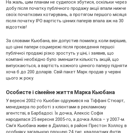
На жаль, цим планам не судилося збутися, оскільки через
добу після початку публічного продажу акції впали нижче
своїх початкових котирувань, а протягом першого місяця
після початку IPO вартість цінних паперів впала аж на 30
відсотків!
За словами Кьюбана, він допустив помилку, коли вирішив,
що цінні папери соцмережі після проведення першої
публічної продажі різко зростуть у ціні, і заявив, що
компанії необхідно було зменшити кількість акцій, що
випускаються, а вартість кожного цінного паперу підняти
хоча б до 200 доларів. Свій пакет Марк продав у червні
цього ж року.
Особисте і сімейне життя Марка Кьюбана
У вересні 2002-го Кьюбан одружився на Тіффані Стюарт,
менеджера по роботі з клієнтами в рекламному
агентстві, в Барбадосі. Їх дочка, Алексіс Софія
народилася 25 вересня 2005-го, а дочка Аліса – у 2007-м.
Сім’я Кьюбана живе в Далласі, в районі Престон Холлоу, в
особняку загальною площею 24 тис. квадратних футів