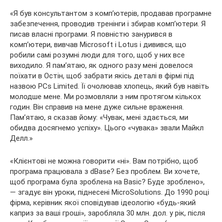
«Я був консультантом з комп’ютерів, продавав програмне
забезпечення, проводив тренінги і збирав комп’ютери. Я
писав власні програми. Я повністю занурився в
комп’ютери, вивчав Microsoft і Lotus і дивився, що
робили самі розумні люди для того, щоб у них все
виходило. Я пам’ятаю, як одного разу мені довелося
поїхати в Остін, щоб забрати якісь деталі в фірмі під
назвою PCs Limited. Її очолював хлопець, який був навіть
молодше мене. Ми розмовляли з ним протягом кількох
годин. Він справив на мене дуже сильне враження.
Пам’ятаю, я сказав йому: «Чувак, мені здається, ми
обидва досягнемо успіху». Цього «чувака» звали Майкл
Делл.»
«Клієнтові не можна говорити «ні». Вам потрібно, щоб
програма працювала з dBase? Без проблем. Ви хочете,
щоб програма була зроблена на Basic? Буде зроблено»,
— згадує він уроки, піднесені MicroSolutions. До 1990 році
фірма, керівник якої сповідував ідеологію «будь-який
каприз за ваші гроші», заробляла 30 млн. дол. у рік, після