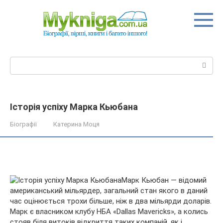
Перейти
до
вмісту
Пошук:
Історія успіху Марка Кьюбана
Біографії
Катерина Моця
Марк Кьюбан — відомий
американський мільярдер, загальний стан якого в даний
час оцінюється трохи більше, ніж в два мільярди доларів.
Марк є власником клубу НБА «Dallas Mavericks», а колись
стояв біля витоків відкриття таких компаній, як і