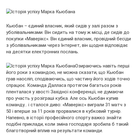
Кьюбан – єдиний власник, який сидів у залі разом з
уболівальниками. Він сидить на тому ж місці, де сидів до
покупки «Маверікс». Він єдиний власник, провідний бесіди
з уболівальниками через Інтернет, він щодня відповідає
на десятки електронних послань.
Озираючись навіть перші
його роки з командою, не можна сказати, що Кьюбан
грав наосліп, сподіваючись, що частину його ходів точно
спрацює. Команда Далласа протягом багатьох років
пленталася у хвості Західної конференції, не думаючи
про участь у розіграші кубка. Але ось Кьюбан купив
команду… і сталося диво: «Маверікс» виграли 31 матч з
50 і вперше за 11 років прорвалися в кубковий турнір.
Напевно, в історії професійного спорту важко знайти
подібні приклади, коли зміна господаря зробила б такий
благотворний вплив на результати команди.