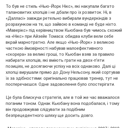
То був не стиль «Нью-Йорк Нікс», які накупали багато
талановитих хлопців і не дбали про їх розвиток. Ні, в
«Далласі» завжди ретельно вибирали вундеркіндів з
розрахунком на те, що зайвою в команді не буде ніхто.
«Маверікс» під керівництвом Кьюбана був чимось схожий
на «Нікс» при Айзейе Томаса: обидва клуби вели себе
вкрай марнотратно. Але якщо «Нью-Йорк» з великою
часткою ймовірності набував малоефективного
«скорера» за великі гроші, то Кьюбан взяв за правило
набирати хлопців, які вміють грати на двох-п’яти
позиціях, не досягаючи успіху на всіх однаково. Далі ці
хлопці вирушали прямо до Дону Нельсону, який сортував
їх за здібностями: оригінально працював тренер, тут не
посперечаєшся. Одне задоволення було спостерігати.
Це була блискуча стратегія, але в той же час вважалося
поганим тоном. Однак Кьюбану вона подобалася, і тому
він продовжував слідувати за подібним
безпрецедентного шляху ще досить довго.