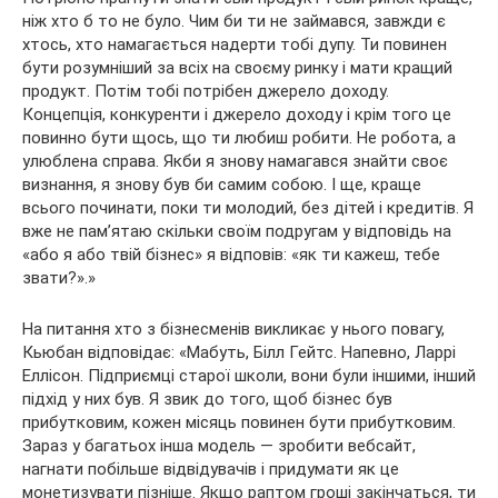
ніж хто б то не було. Чим би ти не займався, завжди є
хтось, хто намагається надерти тобі дупу. Ти повинен
бути розумніший за всіх на своєму ринку і мати кращий
продукт. Потім тобі потрібен джерело доходу.
Концепція, конкуренти і джерело доходу і крім того це
повинно бути щось, що ти любиш робити. Не робота, а
улюблена справа. Якби я знову намагався знайти своє
визнання, я знову був би самим собою. І ще, краще
всього починати, поки ти молодий, без дітей і кредитів. Я
вже не пам’ятаю скільки своїм подругам у відповідь на
«або я або твій бізнес» я відповів: «як ти кажеш, тебе
звати?».»
На питання хто з бізнесменів викликає у нього повагу,
Кьюбан відповідає: «Мабуть, Білл Гейтс. Напевно, Ларрі
Еллісон. Підприємці старої школи, вони були іншими, інший
підхід у них був. Я звик до того, щоб бізнес був
прибутковим, кожен місяць повинен бути прибутковим.
Зараз у багатьох інша модель — зробити вебсайт,
нагнати побільше відвідувачів і придумати як це
монетизувати пізніше. Якщо раптом гроші закінчаться, ти