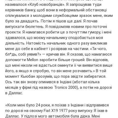
називалося «Клуб новобранців». Я запрошував туди
керівників банку, щоб вони в неформальній обстановці
спілкувалися з молодими службовцями зразок мене, яким
було за двадцять. Потім я пішов ще далі. Я почав
випускати бюлетень. Я повідомляв новини про поточні
проекти. Я намагався робити це з почуттям гумору, і мені
здавалося, що моєму начальнику сподобається моя
діяльність. Натомість начальник одного разу викликав
мене до себе в кабінет і розірвав на частини. «Ти чого,
бл*дь, собі уявив?» — кричав він. Я сказав, що намагаюся
допомогти Mellon заробити більше грошей. Він відповів,
що мені ніколи не вдасться оминути її чи виявитися вище
його, а якщо я спробую, то він мене розчавить.» В той
момент Кьюбан зрозумів, що пора звідти забиратися.
Ось так він знову опинився в Індіані (аботал кілька
місяців у фірмі під назвою Tronics 2000), а потім на дорозі
в Даллас.
«Коли мені було 24 роки, я поїхав з Індіани і відправився
по дорозі на своєму Fiat X19 1977 року випуску. Я їхав в
Даллас. У підлозі мого автомобіля була дірка. Мені