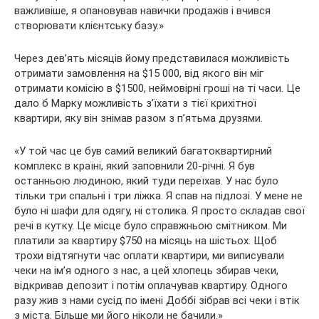
важливіше, я опановував навички продажів і вчився
створювати клієнтську базу.»
Через дев’ять місяців йому представилася можливість
отримати замовлення на $15 000, від якого він міг
отримати комісію в $1500, неймовірні гроші на ті часи. Це
дало б Марку можливість з’їхати з тієї крихітної
квартири, яку він знімав разом з п’ятьма друзями.
«У той час це був самий великий багатоквартирний
комплекс в країні, який заповнили 20-річні. Я був
останньою людиною, який туди переїхав. У нас було
тільки три спальні і три ліжка. Я спав на підлозі. У мене не
було ні шафи для одягу, ні столика. Я просто складав свої
речі в кутку. Це місце було справжньою смітником. Ми
платили за квартиру $750 на місяць на шістьох. Щоб
трохи відтягнути час оплати квартири, ми виписували
чеки на ім’я одного з нас, а цей хлопець збирав чеки,
відкривав депозит і потім оплачував квартиру. Одного
разу жив з нами сусід по імені Доббі зібрав всі чеки і втік
з міста. Більше ми його ніколи не бачили.»