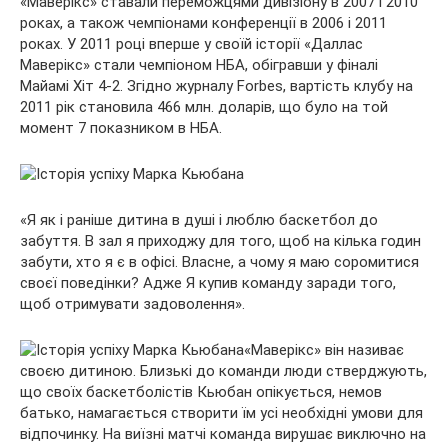
«Маверікс» ставали переможцями дивізіону в 2007 і 2010
роках, а також чемпіонами конференції в 2006 і 2011
роках. У 2011 році вперше у своїй історії «Даллас
Маверікс» стали чемпіоном НБА, обігравши у фіналі
Майамі Хіт 4-2. Згідно журналу Forbes, вартість клубу на
2011 рік становила 466 млн. доларів, що було на той
момент 7 показником в НБА.
«Я як і раніше дитина в душі і люблю баскетбол до
забуття. В зал я приходжу для того, щоб на кілька годин
забути, хто я є в офісі. Власне, а чому я маю соромитися
своєї поведінки? Адже Я купив команду заради того,
щоб отримувати задоволення».
«Маверікс» він називає
своєю дитиною. Близькі до команди люди стверджують,
що своїх баскетболістів Кьюбан опікується, немов
батько, намагається створити їм усі необхідні умови для
відпочинку. На виїзні матчі команда вирушає виключно на