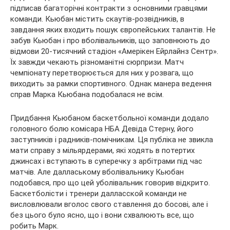
підписав багаторічні контракти з основними гравцями
команди. Кьюбан містить скаутів-розвідників, в
завдання яких входить пошук європейських талантів. Не
забув Кьюбан і про вболівальників, що заповнюють до
відмови 20-тисячний стадіон «Амерікен Ейрлайнз Сентр».
Їх завжди чекають різноманітні сюрпризи. Матч
чемпіонату перетворюється для них у розвага, що
виходить за рамки спортивного. Однак манера ведення
справ Марка Кьюбана подобалася не всім.
Придбання Кьюбаном баскетбольної команди додало
головного болю комісара НБА Девіда Стерну, його
заступників і радників-помічникам. Ця публіка не звикла
мати справу з мільярдерами, які ходять в потертих
джинсах і вступають в суперечку з арбітрами під час
матчів. Але даллаському вболівальнику Кьюбан
подобався, про що цей уболівальник говорив відкрито.
Баскетболісти і тренери далласской команди не
висловлювали вголос свого ставлення до босові, але і
без цього було ясно, що і вони схвалюють все, що
робить Марк.