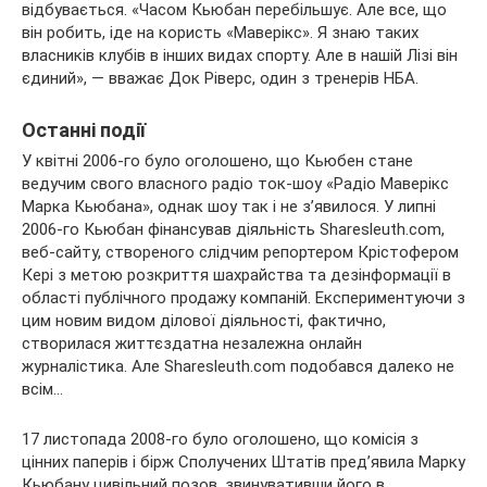
відбувається. «Часом Кьюбан перебільшує. Але все, що
він робить, іде на користь «Маверікс». Я знаю таких
власників клубів в інших видах спорту. Але в нашій Лізі він
єдиний», — вважає Док Ріверс, один з тренерів НБА.
Останні події
У квітні 2006-го було оголошено, що Кьюбен стане
ведучим свого власного радіо ток-шоу «Радіо Маверікс
Марка Кьюбана», однак шоу так і не з’явилося. У липні
2006-го Кьюбан фінансував діяльність Sharesleuth.com,
веб-сайту, створеного слідчим репортером Крістофером
Кері з метою розкриття шахрайства та дезінформації в
області публічного продажу компаній. Експериментуючи з
цим новим видом ділової діяльності, фактично,
створилася життєздатна незалежна онлайн
журналістика. Але Sharesleuth.com подобався далеко не
всім…
17 листопада 2008-го було оголошено, що комісія з
цінних паперів і бірж Сполучених Штатів пред’явила Марку
Кьюбану цивільний позов, звинувативши його в