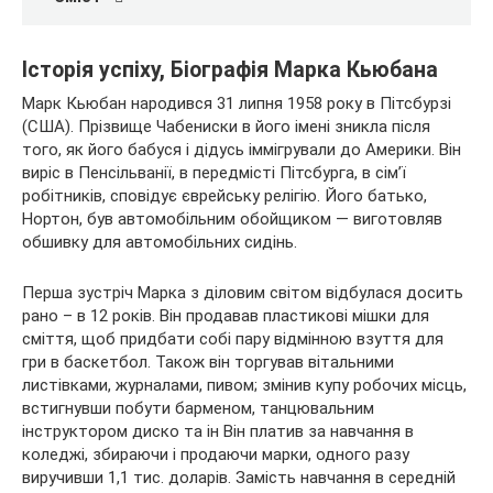
Історія успіху, Біографія Марка Кьюбана
Марк Кьюбан народився 31 липня 1958 року в Пітсбурзі
(США). Прізвище Чабениски в його імені зникла після
того, як його бабуся і дідусь іммігрували до Америки. Він
виріс в Пенсільванії, в передмісті Пітсбурга, в сім’ї
робітників, сповідує єврейську релігію. Його батько,
Нортон, був автомобільним обойщиком — виготовляв
обшивку для автомобільних сидінь.
Перша зустріч Марка з діловим світом відбулася досить
рано – в 12 років. Він продавав пластикові мішки для
сміття, щоб придбати собі пару відмінною взуття для
гри в баскетбол. Також він торгував вітальними
листівками, журналами, пивом; змінив купу робочих місць,
встигнувши побути барменом, танцювальним
інструктором диско та ін Він платив за навчання в
коледжі, збираючи і продаючи марки, одного разу
виручивши 1,1 тис. доларів. Замість навчання в середній