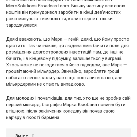
MicroSolutions Broadcast.com. Більшу частину всіх своїх
коштів він примудрився заробити в кінці дев’яностих
років минулого тисячоліття, коли інтернет тільки
зароджувався.
Деякі вважають, що Марк — геній, деякі, що йому просто
щастить. Так чи інакше, ця людина вміє бачити поле для
розміщення довгострокових інвестицій там, де інші не
бачать, і в кінцевому підсумку, залишається у виграші.
Хтось може не погодитися з його підходом, але Марк —
процвітаючий мільярдер. Звичайно, заробляти гроші
набагато легше, коли у вас є що поставити на кін, але
мільярдерами не стають випадково.
Для молодих і початківців, для тих, хто ще не зробив свій
перший мільярд, біографія Марка Кьюбана повинні бути
втішною: після закінчення коледжу він почав свою
кар’єру в якості бармена.
Зміст