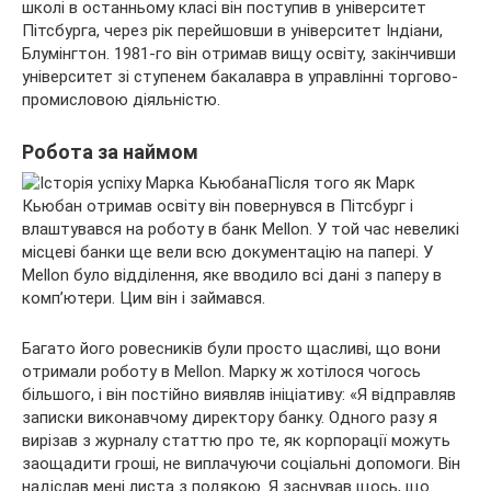
школі в останньому класі він поступив в університет
Пітсбурга, через рік перейшовши в університет Індіани,
Блумінгтон. 1981-го він отримав вищу освіту, закінчивши
університет зі ступенем бакалавра в управлінні торгово-
промисловою діяльністю.
Робота за наймом
Після того як Марк
Кьюбан отримав освіту він повернувся в Пітсбург і
влаштувався на роботу в банк Mellon. У той час невеликі
місцеві банки ще вели всю документацію на папері. У
Mellon було відділення, яке вводило всі дані з паперу в
комп’ютери. Цим він і займався.
Багато його ровесників були просто щасливі, що вони
отримали роботу в Mellon. Марку ж хотілося чогось
більшого, і він постійно виявляв ініціативу: «Я відправляв
записки виконавчому директору банку. Одного разу я
вирізав з журналу статтю про те, як корпорації можуть
заощадити гроші, не виплачуючи соціальні допомоги. Він
надіслав мені листа з подякою. Я заснував щось, що