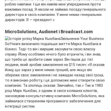
роблю навпаки. І ще він навіяв мені упередження проти
важливих посад. Я ніколи не займаю посаду генерального
директора в своїх компаніях. У мене немає генеральних
директорів. Я — президент.»
MicroSolutions, Audionet і Broadcast.com
Звільнення Your Business
Software визначило подальше життя Марка Кьюбана в
бізнесі. Тоді-то він і вирішив заснувати свою власну
справу. Йому особливо нічого було втрачати, і він знав,
що треба це зробити саме зараз. Він пішов до тієї
людини, який зробив замовлення на $15 тисяч: «Я сказав
йому, що зараз у мене немає грошей, але якщо він
збереже своє замовлення і не зажадає назад свої гроші,
то я виконаю роботу, і це допоможе мені створити свою
компанію. Та хлопець сказав: Звичайно, так.» Так в 1983
році Марк Кьюбан, з одним зі своїх колишніх клієнтів,
засновував консультативну компанію MicroSolutions, яка
займалася створенням програмного забезпечення для
інтеграції систем.