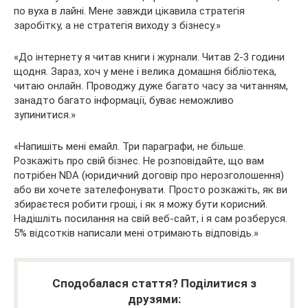
по вуха в лайні. Мене завжди цікавила стратегія
заробітку, а не стратегія виходу з бізнесу.»
«До інтернету я читав книги і журнали. Читав 2-3 години
щодня. Зараз, хоч у мене і велика домашня бібліотека,
читаю онлайн. Проводжу дуже багато часу за читанням,
занадто багато інформації, буває неможливо
зупинитися.»
«Напишіть мені емайл. Три параграфи, не більше.
Розкажіть про свій бізнес. Не розповідайте, що вам
потрібен NDA (юридичний договір про нерозголошення)
або ви хочете зателефонувати. Просто розкажіть, як ви
збираєтеся робити гроші, і як я можу бути корисний.
Надішліть посилання на свій веб-сайт, і я сам розберуся.
5% відсотків написали мені отримають відповідь.»
Сподобалася стаття? Поділитися з
друзями: