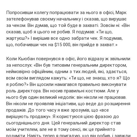
Попросивши колегу попрацювати за нього в офісі, Марк
зателефонував своєму начальнику і сказав, що вирушає
за чеком. Він думав, що той буде в захваті. Зовсім ні: «Він
сказав, щоб я цього не робив. Я подумав: «Ти що,
жартуєш?» І вирішив все одно забрати чек. Я подумав,
що, побачивши чек на $15 000, він прийде в захват.»
Коли Кьюбан повернувся в офіс, його відразу ж звільнили
за непослух: «Він був типовим генеральним директором,
неймовірно офіційним, одним з тих людей, які, здається,
всім своїм виглядом кажуть: «Ти що, не знаєш, хто я? Що
я роблю?» Він щосили намагався правильно виконувати
роль директора. Він носив правильні костюми. Але у
нього був один великий недолік: він ніколи не працював.
Він ніколи не проявляв ініціативи, що веде до розширення
продажів. До того часу я вже зрозумів, що «все
вирішують продажу». Я користуюся цією фразою до
сьогоднішнього дня. Цей генеральний директор став
моїм учителем, але не в тому сенсі, як це прийнято
розуміти. Навіть тепер я пригадую, що він робив, і завжди