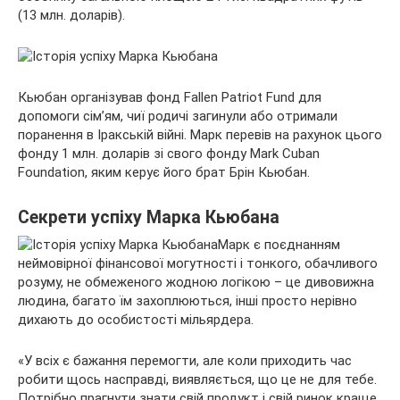
(13 млн. доларів).
Кьюбан організував фонд Fallen Patriot Fund для
допомоги сім’ям, чиї родичі загинули або отримали
поранення в Іракській війні. Марк перевів на рахунок цього
фонду 1 млн. доларів зі свого фонду Mark Cuban
Foundation, яким керує його брат Брін Кьюбан.
Секрети успіху Марка Кьюбана
Марк є поєднанням
неймовірної фінансової могутності і тонкого, обачливого
розуму, не обмеженого жодною логікою – це дивовижна
людина, багато їм захоплюються, інші просто нерівно
дихають до особистості мільярдера.
«У всіх є бажання перемогти, але коли приходить час
робити щось насправді, виявляється, що це не для тебе.
Потрібно прагнути знати свій продукт і свій ринок краще,