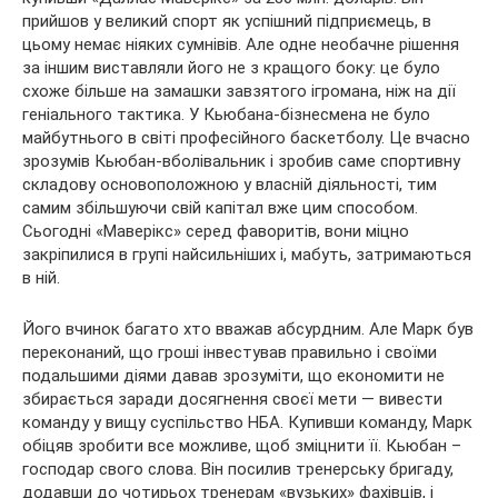
прийшов у великий спорт як успішний підприємець, в
цьому немає ніяких сумнівів. Але одне необачне рішення
за іншим виставляли його не з кращого боку: це було
схоже більше на замашки завзятого ігромана, ніж на дії
геніального тактика. У Кьюбана-бізнесмена не було
майбутнього в світі професійного баскетболу. Це вчасно
зрозумів Кьюбан-вболівальник і зробив саме спортивну
складову основоположною у власній діяльності, тим
самим збільшуючи свій капітал вже цим способом.
Сьогодні «Маверікс» серед фаворитів, вони міцно
закріпилися в групі найсильніших і, мабуть, затримаються
в ній.
Його вчинок багато хто вважав абсурдним. Але Марк був
переконаний, що гроші інвестував правильно і своїми
подальшими діями давав зрозуміти, що економити не
збирається заради досягнення своєї мети — вивести
команду у вищу суспільство НБА. Купивши команду, Марк
обіцяв зробити все можливе, щоб зміцнити її. Кьюбан –
господар свого слова. Він посилив тренерську бригаду,
додавши до чотирьох тренерам «вузьких» фахівців, і