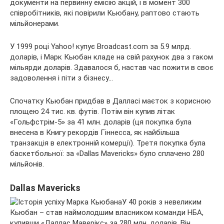
документи на первинну емісію акцій, і в момент 300
співробітників, які повірили Кьюбану, раптово стають
мільйонерами.
У 1999 році Yahoo! купує Broadcast.com за 5.9 млрд.
доларів, і Марк Кьюбан кладе на свій рахунок два з гаком
мільярди доларів. Здавалося б, настав час пожити в своє
задоволення і піти з бізнесу…
Спочатку Кьюбан придбав в Далласі маєток з корисною
площею 24 тис. кв. футів. Потім він купив літак
«Гольфстрім-5» за 41 млн. доларів (ця покупка була
внесена в Книгу рекордів Гіннесса, як найбільша
транзакція в електронній комерції). Третя покупка була
баскетбольної: за «Dallas Mavericks» було сплачено 280
мільйонів.
Dallas Mavericks
У 40 років з невеликим
Кьюбан – став наймолодшим власником команди НБА,
купивши «Даллас Маверікс» за 280 млн. доларів. Він