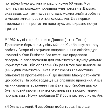
потрібно було доливати масло кожні 60 миль. Мої
приятелі по коледжу порадили мені поїхати в Даллас,
сказавши, що там чудова погода, можна знайти роботу,
а місцеві жінки просто приголомшливі. Два перших
твердження я пропустив повз вуха, але виразно почув
третє.»
У 1982-му він перебрався в Даллас (штат Техас).
Працюючи барменом, у вільний час Кьюбан шукав нову
роботу. Скоро він отримав запрошення на співбесіду в
компанію Your Business Software, яка продавала
програмне забезпечення для комп’ютерів індивідуальних
користувачів. Збіг обставин (як раз в той час Кьюбан за
$99 купив комп’ютер Texas Instruments і самостійно
опановував програмування) дозволило Марку отримати
цю роботу. На роботодавців це справило враження. А ще
на них справив враження той факт, що Кьюбан дійсно
був готовий прочитати всі керівництва з користування
програмами… Йому пообіцяли $18 000 в рік плюс комісійні.
«Я був щасливий. Я заробляв добрі гроші. І, що ще