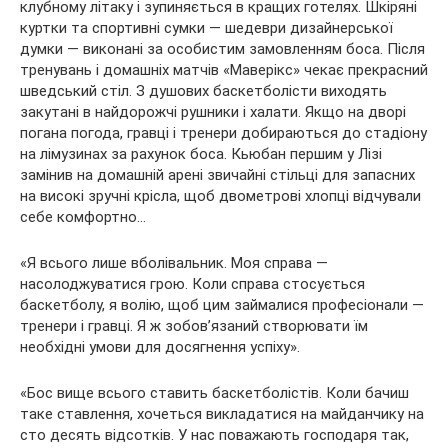
клубному літаку і зупиняється в кращих готелях. Шкіряні
куртки та спортивні сумки — шедеври дизайнерської
думки — виконані за особистим замовленням боса. Після
тренувань і домашніх матчів «Маверікс» чекає прекрасний
шведський стіл. З душових баскетболісти виходять
закутані в найдорожчі рушники і халати. Якщо на дворі
погана погода, гравці і тренери добираються до стадіону
на лімузинах за рахунок боса. Кьюбан першим у Лізі
замінив на домашній арені звичайні стільці для запасних
на високі зручні крісла, щоб двометрові хлопці відчували
себе комфортно…
«Я всього лише вболівальник. Моя справа —
насолоджуватися грою. Коли справа стосується
баскетболу, я волію, щоб цим займалися професіонали —
тренери і гравці. Я ж зобов’язаний створювати їм
необхідні умови для досягнення успіху».
«Бос вище всього ставить баскетболістів. Коли бачиш
таке ставлення, хочеться викладатися на майданчику на
сто десять відсотків. У нас поважають господаря так,