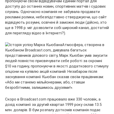
пропонуючи своїм відвідувачам єдиний портал для
доступу до останніх новин, спортивних матчів і судових
слухань. Одночасно компанія не забувала продавати
рекламні ролики, небезпідставно стверджуючи, що сайт
відвідують розумні, освічені й заможні люди (дійсно, хто
ще в 1998 р. міг дозволити собі широкий канал, достатній
для перегляду відео в Інтернеті?).
Атмосфера, створена в
Кьюбаном Broadcast.com, дивувала багатьох
представників ділового світу, Марк Кьюбан умів змусити
людей повністю присвячувати себе роботі за скромні
$10 на годину, пропонуючи в якості додаткового стимулу
опціони на купівлю акцій компаній. Незабаром після
заснування компанії Кьюбан сказав своїм працівникам:
«Або ми станемо мільйонерами, або, ставши
безробітними, залишимось друзями!».
Скоро в Broadcast.com працювало вже 330 чоловік, а
дохід компанії за другий квартал 1999 року склав 13.5
млн. доларів. В бум розпалу доткомів компанія подає