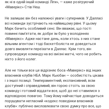
як ні в одній іншій команді Ліги», — каже розігруючий
«Маверікс» Стів Неш.
Не залишає він без належної уваги і суперників. У Далласі
всі команди зустрічають на найвищому рівні. У цьому
Марк бачить особливий сенс. Він вважає, що гості
повинні пам’ятати, як добре їм було у володіннях
«Маверікс». Адже настане день, коли хтось з них стане
вільним агентом і тоді баскетболіста не доведеться
довго вмовляти переїхати в Даллас. Крім того, він
супроводжує команду на всі виїзні матчі, чого не робить
ніхто з його колег.
Але не тільки все це відрізняє боса «Маверікс» від інших
власників клубів НБА. Марк Кьюбан — особистість цікава
і з іншої позиції. Темпераментний, експансивний, всім
доступний і справедливий, він горою стоїть за свою
команду і готовий віддати все, щоб до неї ставилися з
відповідною повагою. Тому йому найчастіше доводиться
порушувати негласний «кодекс поведінки власників
клубів»: публічно висловлювати свою думку про все, що