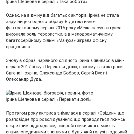
Ірина Шеянова в серіалі «Така робота»
Однак, на відміну від багатьох акторів, Ірина не стала
заручницею одного образу. В детективно-
фантастичному серіалі 2015 року «Межа часу» актриса
виконала роль терористки, а в мелодраматичному
багатосерійному фільмі «Мачуха» зіграла офісну
працівницю.
Знову в образі чарівного слідчого Ірина з’явилася в міні-
серіалі 2017 року «Перекати долі», в якому також грали
Євгена Нохріна, Олександр Бобров, Сергій Вуст і
Олександр Дуда.
Ірина Шеянова в серіалі «Перекати долі»
Протягом року актриса знімалася в серіалі «Свідки», що
розповідає про розслідуваннях, що проводяться якимсь
секретним підрозділом, співробітники якого мають
енциклопедичними знаннями в будь-якій галузі людський