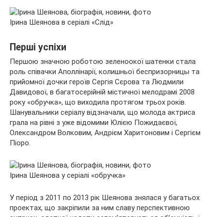
Ірина Шеянова в серіалі «Слід»
Перші успіхи
Першою значною роботою зеленоокої шатенки стала
роль співачки Аполлінарії, колишньої беспризорницы та
прийомної дочки героїв Сергія Сєрова та Людмили
Давидової, в багатосерійній містичної мелодрамі 2008
року «обручка», що виходила протягом трьох років.
Шанувальники серіалу відзначали, що молода актриса
грала на рівні з уже відомими Юлією Пожидаєвої,
Олександром Волковим, Андрієм Харитоновим і Сергієм
Піоро.
Ірина Шеянова у серіалі «обручка»
У період з 2011 по 2013 рік Шеянова знялася у багатьох
проектах, що закріпили за ним славу перспективною