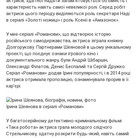
актриси, здатної надати запам’ятовується об’ємність і
характерність навіть самої невеликої ролі. Серед робіт
актриси цього періоду виділяються роль секретаря Наді
в серіалі «Золоті ножиці» і роль Ксенії в «Амазонок».
У міні-серіалі «Романови», що відтворює історію
російського самодержавства, актриса зіграла княжну
Долгорукову. Партнерами Шеяновой в цьому унікальному
проекті, що поєднує ознаки ігрового кіно і
документального жанру, були Андрій Шібаршін,
Олександр Філатов, Денис Беспалий та Сергій Дружко.
Серіал «Романови» додав Ірині популярності, і в 2014 році
актриса отримала пропозицію, ознаменувала прорив в її
кар’єрі.
Ірина Шеянова в серіалі «Романови»
У багатосерійному детективно-кримінальному фільмі
«Така робота» актриса грала молодого слідчого
Стрельникову, здатну розкрити будь-який, навіть самий