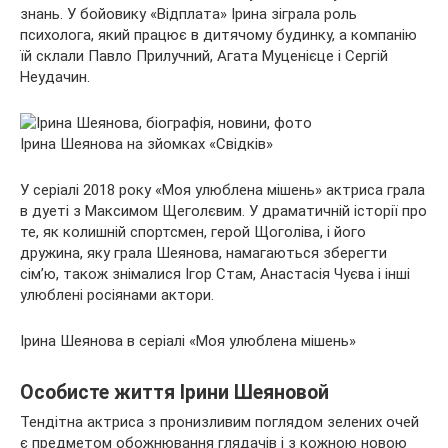
знань. У бойовику «Відплата» Ірина зіграла роль
психолога, який працює в дитячому будинку, а компанію
їй склали Павло Прилучний, Агата Муценієце і Сергій
Неудачин.
Ірина Шеянова на зйомках «Свідків»
У серіалі 2018 року «Моя улюблена мішень» актриса грала
в дуеті з Максимом Щеголєвим. У драматичній історії про
те, як колишній спортсмен, герой Щоголіва, і його
дружина, яку грала Шеянова, намагаються зберегти
сім’ю, також знімалися Ігор Стам, Анастасія Чуєва і інші
улюблені росіянами актори.
Ірина Шеянова в серіалі «Моя улюблена мішень»
Особисте життя Ірини Шеяновой
Тендітна актриса з пронизливим поглядом зелених очей
є предметом обожнювання глядачів і з кожною новою