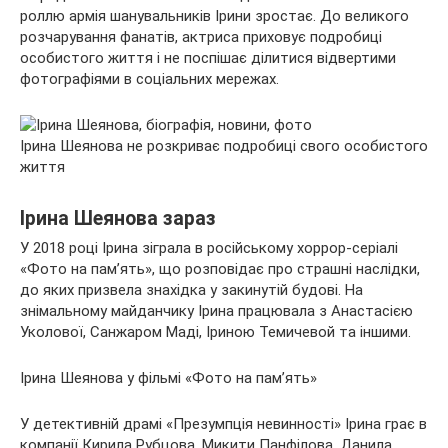
роллю армія шанувальників Ірини зростає. До великого
розчарування фанатів, актриса приховує подробиці
особистого життя і не поспішає ділитися відвертими
фотографіями в соціальних мережах.
Ірина Шеянова не розкриває подробиці свого особистого
життя
Ірина Шеянова зараз
У 2018 році Ірина зіграла в російському хоррор-серіалі
«Фото на пам’ять», що розповідає про страшні наслідки,
до яких призвела знахідка у закинутій будові. На
знімальному майданчику Ірина працювала з Анастасією
Уколової, Санжаром Маді, Іриною Темичевой та іншими.
Ірина Шеянова у фільмі «Фото на пам’ять»
У детективній драмі «Презумпція невинності» Ірина грає в
компанії Кирила Рубцова, Микити Панфілова, Данила