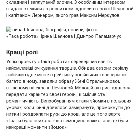
складний і заплутаний злочин. З особливим інтересом
глядачі стежили за розвитком відносин героїні Шеяновой
і капітаном Лернером, якого грав Максим Меркулов.
«Така робота»: Ірина Шеянова і Дмитро Паламарчук
Кращі ролі
Успіх проекту «Така робота» перевершив навіть
найсміливіші очікування творців. Обидва сезони серіалу
зайняли гідне місце в рейтингу російських телесеріалів
багато в чому, завдяки образу Жені Стрельникової,
втіленому на екрані Шеяновой. Молодій актрисі вдалося
передати характер своєї героїні, її сміливість і
романтичність. Випробуванням стали зйомки в польових
умовах, коли Ірині довелося замерзнути, промокнути до
нитки і роздряпати руки до крові, але це того варте:
«Грати було психологічно і емоційно важко, але це були
найкращі моменти зйомок».