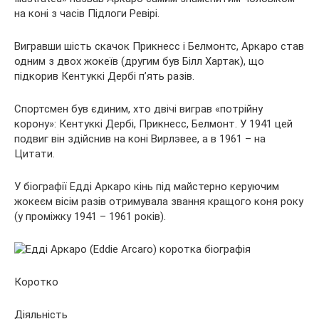
на коні з часів Підлоги Ревірі.
Вигравши шість скачок Прикнесс і Белмонтс, Аркаро став
одним з двох жокеїв (другим був Білл Хартак), що
підкорив Кентуккі Дербі п’ять разів.
Спортсмен був єдиним, хто двічі виграв «потрійну
корону»: Кентуккі Дербі, Прикнесс, Белмонт. У 1941 цей
подвиг він здійснив на коні Вирлэвее, а в 1961 – на
Цитати.
У біографії Едді Аркаро кінь під майстерно керуючим
жокеєм вісім разів отримувала звання кращого коня року
(у проміжку 1941 – 1961 років).
Коротко
Діяльність