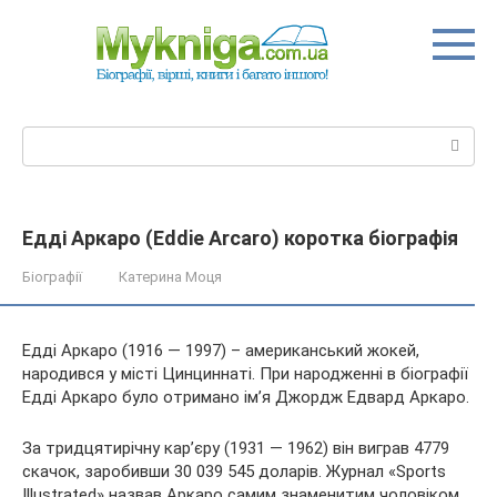
Перейти
до
вмісту
Пошук:
Едді Аркаро (Eddie Arcaro) коротка біографія
Біографії
Катерина Моця
Едді Аркаро (1916 — 1997) – американський жокей,
народився у місті Цинциннаті. При народженні в біографії
Едді Аркаро було отримано ім’я Джордж Едвард Аркаро.
За тридцятирічну кар’єру (1931 — 1962) він виграв 4779
скачок, заробивши 30 039 545 доларів. Журнал «Sports
Illustrated» назвав Аркаро
самим знаменитим чоловіком