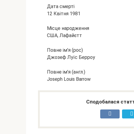
Дата смерті
12 Квітня 1981
Місце народження
США, Лафайєтт
Повне ім’я (рос)
Джозеф Луїс Берроу
Повне ім’я (англ.)
Joseph Louis Barrow
Сподобалася статт