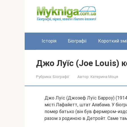
Перейти
до
вмісту
Історія
Біографії
Короткий змі
Джо Луїс (Joe Louis) 
Рубрика:
Біографії
Автор:
Катерина Моця
Джо Луїс (Джозеф Луїс Барроу) (1914
місті Лафайетт, штат Алабама. У біогр
помер батько (він був фермером-издо
разом з родиною в Детройт. Саме та