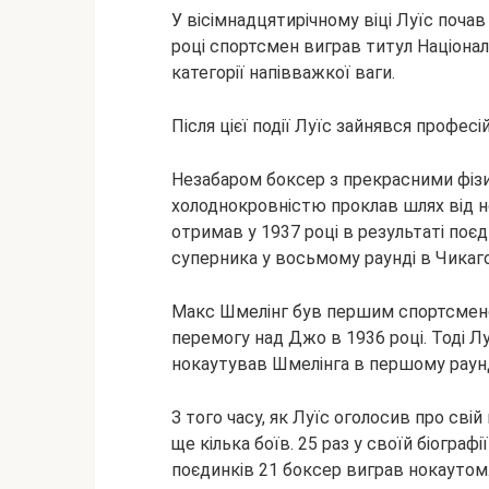
У вісімнадцятирічному віці Луїс поча
році спортсмен виграв титул Націона
категорії напівважкої ваги.
Після цієї події Луїс зайнявся профес
Незабаром боксер з прекрасними фіз
холоднокровністю проклав шлях від н
отримав у 1937 році в результаті по
суперника у восьмому раунді в Чикаго
Макс Шмелінг був першим спортсмено
перемогу над Джо в 1936 році. Тоді Лу
нокаутував Шмелінга в першому раун
З того часу, як Луїс оголосив про свій в
ще кілька боїв. 25 раз у своїй біограф
поєдинків 21 боксер виграв нокаутом