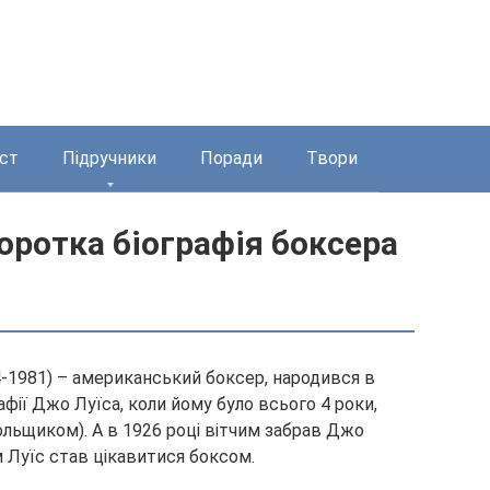
ст
Підручники
Поради
Твори
коротка біографія боксера
-1981) – американський боксер, народився в
афії Джо Луїса, коли йому було всього 4 роки,
льщиком). А в 1926 році вітчим забрав Джо
м Луїс став
цікавитися боксом.