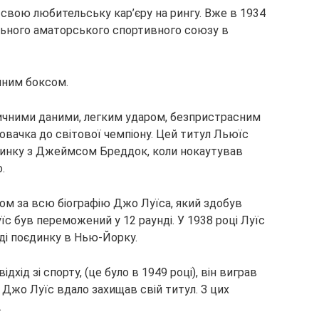
в свою любительську кар’єру на рингу. Вже в 1934
льного аматорського спортивного союзу в
ійним боксом.
ичними даними, легким ударом, безпристрасним
овачка до світової чемпіону. Цей титул Льюїс
єдинку з Джеймсом Бреддок, коли нокаутував
.
м за всю біографію Джо Луїса, який здобув
їс був переможений у 12 раунді. У 1938 році Луїс
ді поєдинку в Нью-Йорку.
ідхід зі спорту, (це було в 1949 році), він виграв
ії Джо Луїс вдало захищав свій титул. З цих
.