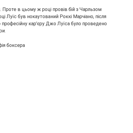
. Проте в цьому ж році провів бій з Чарльзом
оці Луїс був нокаутований Роккі Марчіано, після
ю професійну кар’єру Джо Луїса було проведено
ри.