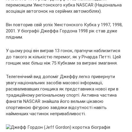
переможцем Уинстонского кубка NASCAR (Національна
асоціація автогонок на серійних автомобілях).
Він повторив свій успіх Уинстонского Кубка у 1997, 1998,
2001. У біографії Джеффа Гордона 1998 рік став дуже
плідним.
У цьому році він виграв 13 гонок, прагнучи наблизитися
до такого ж кількістю перемог, як у Річарда Петті. Цей
гонщик має більш ніж 75 Кубками за виграні змагання.
Телегенічний вид допоміг Джеффу легко привернути
увагу національних засобів масової інформації,
расхваливавших гонщика як представника нової ери в
традиційному регіональному спорті. Активна частина
фанатів NASCAR знайшла його вельми цікавою
спортивною фігурою завдяки відсутності навіть
найменших частинок непривабливості.