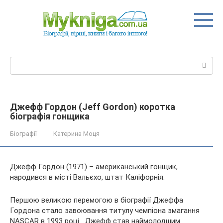
Перейти
до
вмісту
Пошук:
Джефф Гордон (Jeff Gordon) коротка
біографія гонщика
Біографії
Катерина Моця
Джефф Гордон (1971) – американський гонщик,
народився в місті Вальєхо, штат Каліфорнія.
Першою великою перемогою в біографії Джеффа
Гордона стало завоювання титулу чемпіона змагання
NASCAR в 1993 році . Джефф став наймолодшим