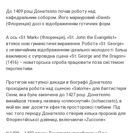
До 1409 році Донателло почав роботу над
кафедральним собором. Його мармуровий «David»
(Флоренція) досі є відображенням готичних форм.
А ось «St. Mark» (Флоренція), «St. John the Evangelist»
втілює нові гуманістичні вираження. Робота «St. George»
є незвичайним відображенням ідеальної молодості. Більш
важливою є супровідна сцена «St. George and the Dragon»
(1416) – новаторська спроба працювати поза системою
перспективи.
Протягом наступної декади в біографії Донателло
проходила робота над сценою «Salome» для баптистерія
Сієни, яка була закінчена до 1427 році. Донателло
винайшов техніку, названу «сплюснутий» (schiacciato), в
якій він зміг досягти ефектів просторової глибини. Під
час того періоду Донателло створив кілька пророків для
Флорентійської дзвіниці, включаючи «Zuccone».