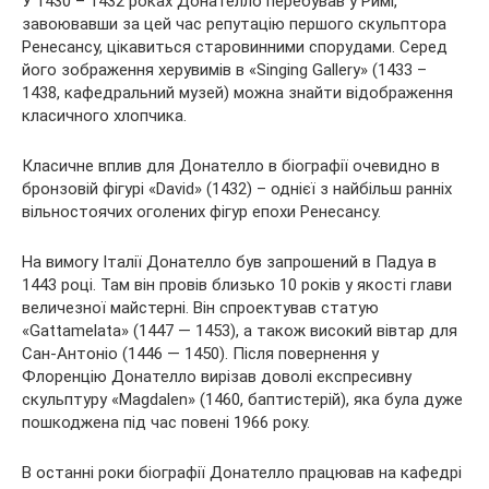
У 1430 – 1432 роках Донателло перебував у Римі,
завоювавши за цей час репутацію першого скульптора
Ренесансу, цікавиться старовинними спорудами. Серед
його зображення херувимів в «Singing Gallery» (1433 –
1438, кафедральний музей) можна знайти відображення
класичного хлопчика.
Класичне вплив для Донателло в біографії очевидно в
бронзовій фігурі «David» (1432) – однієї з найбільш ранніх
вільностоячих оголених фігур епохи Ренесансу.
На вимогу Італії Донателло був запрошений в Падуа в
1443 році. Там він провів близько 10 років у якості глави
величезної майстерні. Він спроектував статую
«Gattamelata» (1447 — 1453), а також високий вівтар для
Сан-Антоніо (1446 — 1450). Після повернення у
Флоренцію Донателло вирізав доволі експресивну
скульптуру «Magdalen» (1460, баптистерій), яка була дуже
пошкоджена під час повені 1966 року.
В останні роки біографії Донателло працював на кафедрі