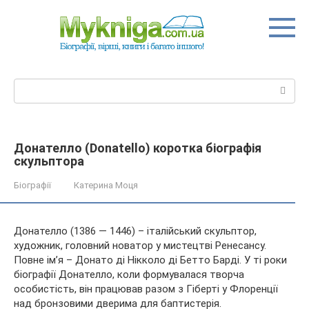
Перейти
до
вмісту
Пошук:
Донателло (Donatello) коротка біографія
скульптора
Біографії
Катерина Моця
Донателло (1386 — 1446) – італійський скульптор,
художник, головний новатор у мистецтві Ренесансу.
Повне ім’я – Донато ді Нікколо ді Бетто Барді. У ті роки
біографії Донателло, коли формувалася творча
особистість, він працював разом з Гіберті у Флоренції
над бронзовими
дверима для баптистерія.