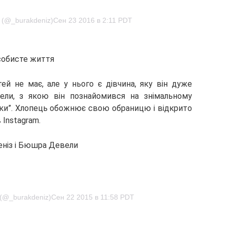
z (@_burakdeniz)Сен 23 2016 в 2:11 PDT
обисте життя
ей не має, але у нього є дівчина, яку він дуже
ли, з якою він познайомився на знімальному
нки”. Хлопець обожнює свою обраницю і відкрито
 Instagram.
еніз і Бюшра Девели
z (@_burakdeniz)Сен 22 2015 в 11:58 PDT