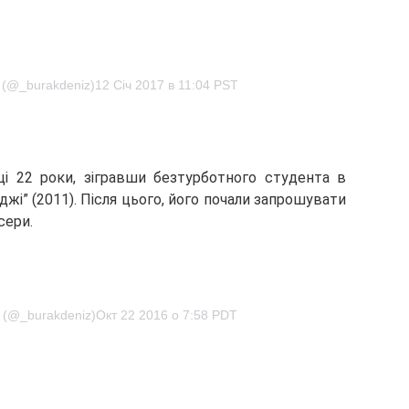
z (@_burakdeniz)12 Січ 2017 в 11:04 PST
і 22 роки, зігравши безтурботного студента в
джі” (2011). Після цього, його почали запрошувати
сери.
z (@_burakdeniz)Окт 22 2016 о 7:58 PDT