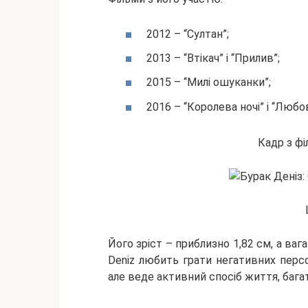
2012 – “Султан”;
2013 – “Втікач” і “Прилив”;
2015 – “Милі ошуканки”;
2016 – “Королева ночі” і “Любов
Кадр з фі
Його зріст – приблизно 1,82 см, а ва
Deniz любить грати негативних персо
але веде активний спосіб життя, бага