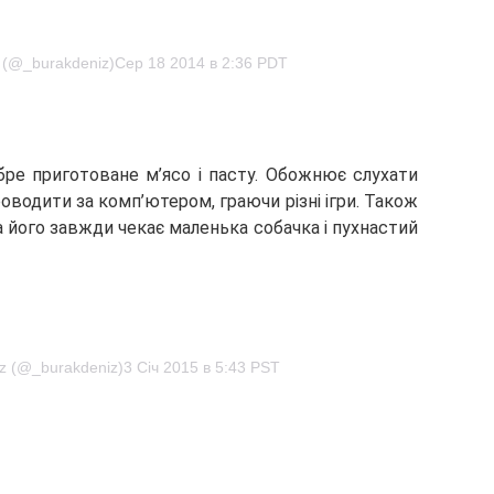
z (@_burakdeniz)Сер 18 2014 в 2:36 PDT
ре приготоване м’ясо і пасту. Обожнює слухати
оводити за комп’ютером, граючи різні ігри. Також
його завжди чекає маленька собачка і пухнастий
iz (@_burakdeniz)3 Січ 2015 в 5:43 PST