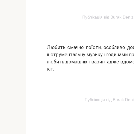
Публікація від Burak Deni
Любить смачно поїсти, особливо доб
інструментальну музику і годинами пр
любить домашніх тварин, адже вдома 
кіт.
Публікація від Burak Den