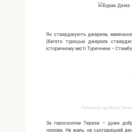
Як
стверджують джерела, маленький
(багато турецькі джерела ствердж
історичному місті Туреччини – Стамбул
Публікація від Burak Deni
За гороскопом Терези – дуже добро
чоловік. На жаль, на сьогоднішній де