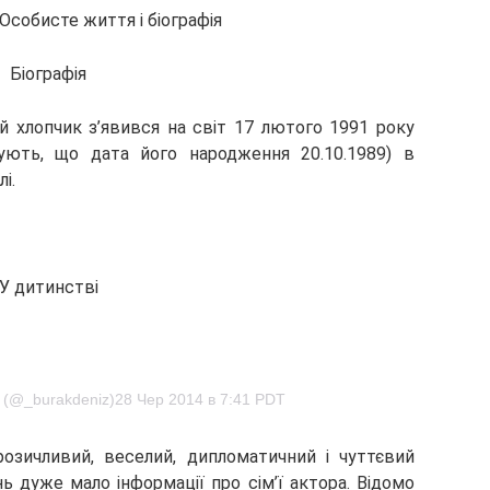
Біографія
 хлопчик з’явився на світ 17 лютого 1991 року
ують, що дата його народження 20.10.1989) в
і.
У дитинстві
z (@_burakdeniz)28 Чер 2014 в 7:41 PDT
зичливий, веселий, дипломатичний і чуттєвий
нь дуже мало інформації про сім’ї актора. Відомо