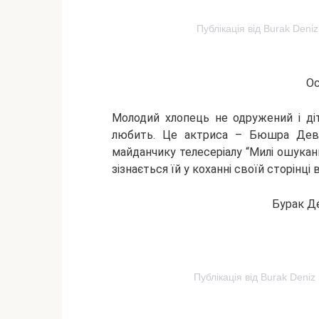
Публікація від Burak Deni
Ос
Молодий хлопець не одружений і діт
любить. Це актриса – Бюшра Деве
майданчику телесеріалу “Милі ошука
зізнається їй у коханні своїй сторінці в
Бурак Д
Публікація від Burak Deni