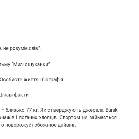
 не розуміє слів”.
льму “Милі ошуканки”
Цікаві факти
га – близько 77 кг. Як стверджують джерела, Burak
нажів і поганих хлопців. Спортом не займається,
то подорожує і обожнює дайвінг.