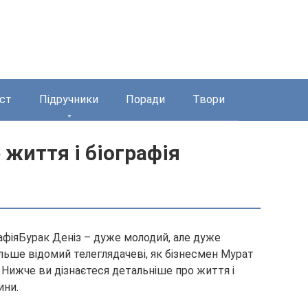
ст
Підручники
Поради
Твори
 життя і біографія
Бурак Деніз – дуже молодий, але дуже
льше відомий телеглядачеві, як бізнесмен Мурат
. Нижче ви дізнаєтеся детальніше про життя і
ини.