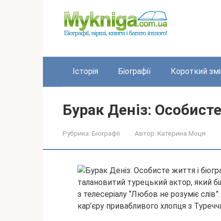
Перейти
до
вмісту
Історія
Біографії
Короткий змі
Бурак Деніз: Особисте
Рубрика:
Біографії
Автор:
Катерина Моця
талановитий турецький актор, який бі
з телесеріалу “Любов не розуміє слів”
кар’єру привабливого хлопця з Туречч