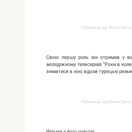
Публікація від Burak Deni
Свою першу роль він отримав у віц
молодіжному телесеріалі “Роки в коле
зніматися в кіно відомі турецькі режи
Публікація від Burak Deni
Фільми з його участю: