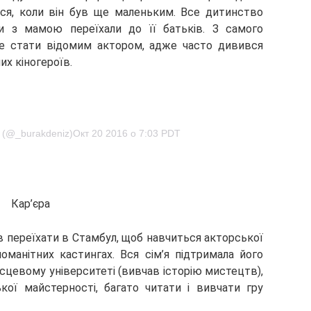
ися, коли він був ще маленьким. Все дитинство
и з мамою переїхали до її батьків. З самого
че стати відомим актором, адже часто дивився
их кіногероїв.
z (@_burakdeniz)Окт 20 2016 о 7:03 PDT
Кар’єра
в переїхати в Стамбул, щоб навчиться акторської
оманітних кастингах. Вся сім’я підтримала його
сцевому університеті (вивчав історію мистецтв),
кої майстерності, багато читати і вивчати гру