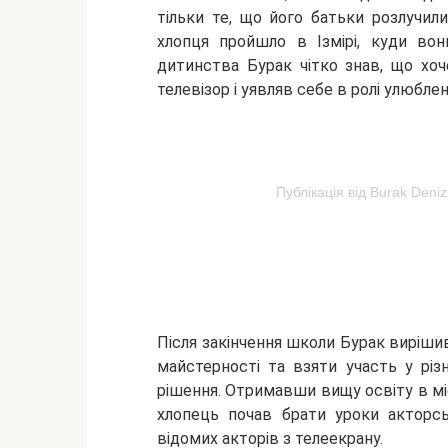
тільки те, що його батьки розлучил
хлопця пройшло в Ізмірі, куди вон
дитинства Бурак чітко знав, що хо
телевізор і уявляв себе в ролі улюблен
Публікація від Burak Deni
Після закінчення школи Бурак виріши
майстерності та взяти участь у різн
рішення. Отримавши вищу освіту в мі
хлопець почав брати уроки акторсь
відомих акторів з телеекрану.