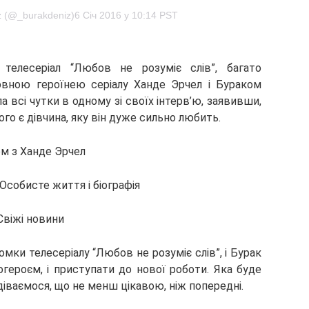
z (@_burakdeniz)6 Січ 2016 у 10:14 PST
телесеріал “Любов не розуміє слів”, багато
овною героїнею серіалу Ханде Эрчел і Бураком
 всі чутки в одному зі своїх інтерв’ю, заявивши,
ого є дівчина, яку він дуже сильно любить.
м з Ханде Эрчел
Свіжі новини
мки телесеріалу “Любов не розуміє слів”, і Бурак
героєм, і приступати до нової роботи. Яка буде
діваємося, що не менш цікавою, ніж попередні.