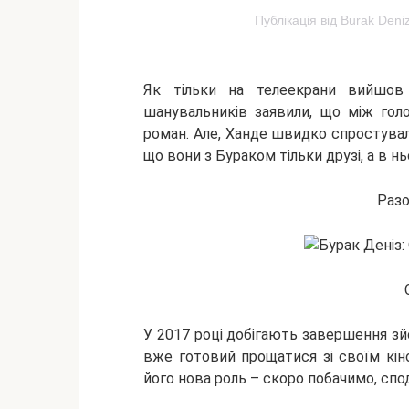
Публікація від Burak Deni
Як тільки на телеекрани вийшов 
шанувальників заявили, що між гол
роман. Але, Ханде швидко спростувала
що вони з Бураком тільки друзі, а в нь
Разо
У 2017 році добігають завершення зйо
вже готовий прощатися зі своїм кіно
його нова роль – скоро побачимо, спо