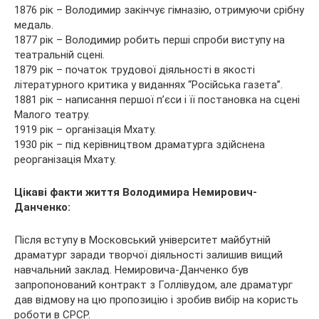
1876 рік – Володимир закінчує гімназію, отримуючи срібну
медаль.
1877 рік – Володимир робить перші спроби виступу на
театральній сцені.
1879 рік – початок трудової діяльності в якості
літературного критика у виданнях “Російська газета”.
1881 рік – написання першої п’єси і її постановка на сцені
Малого театру.
1919 рік – організація Мхату.
1930 рік – під керівництвом драматурга здійснена
реорганізація Мхату.
Цікаві факти життя Володимира Немирович-
Данченко:
Після вступу в Московський університет майбутній
драматург заради творчої діяльності залишив вищий
навчальний заклад. Немировича-Данченко був
запропонований контракт з Голлівудом, але драматург
дав відмову на цю пропозицію і зробив вибір на користь
роботи в СРСР.