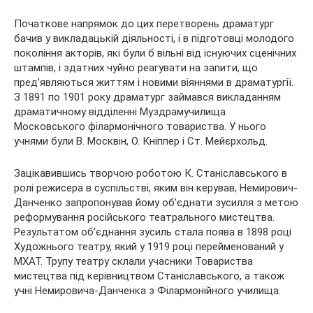
Початкове напрямок до цих перетворень драматург
бачив у викладацькій діяльності, і в підготовці молодого
покоління акторів, які були б вільні від існуючих сценічних
штампів, і здатних чуйно реагувати на запити, що
пред’являються життям і новими віяннями в драматургії.
З 1891 по 1901 року драматург займався викладанням
драматичному відділенні Муздрамучилища
Московського філармонічного товариства. У нього
учнями були В. Москвін, О. Кніппер і Ст. Мейєрхольд.
Зацікавившись творчою роботою К. Станіславського в
ролі режисера в суспільстві, яким він керував, Немирович-
Данченко запропонував йому об’єднати зусилля з метою
реформування російського театрального мистецтва.
Результатом об’єднання зусиль стала поява в 1898 році
Художнього театру, який у 1919 році перейменований у
МХАТ. Трупу театру склали учасники Товариства
мистецтва під керівництвом Станіславського, а також
учні Немировича-Данченка з Філармонійного училища.