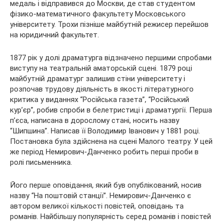
медаль і відправився до Москви, де став студентом
фізико-математичного факультету Московського
університету. Трохи пізніше майбутній режисер перейшов
на юридичний факультет.
1877 рік у долі драматурга відзначено першими спробами
виступу на театральній аматорській сцені. 1879 році
майбутній драматург залишив стіни університету і
розпочав трудову діяльність в якості літературного
критика у виданнях “Російська газета”, “Російський
кур’єр”, робив спроби в белетристиці і драматургії. Перша
п’єса, написана в дорослому стані, носить назву
“Шипшина”. Написав її Володимир Іванович у 1881 році.
Постановка була здійснена на сцені Малого театру. У цей
же період Немирович-Данченко робить перші проби в
ролі письменника.
Його перше оповідання, який був опублікований, носив
назву “На поштовій станції”. Немирович-Данченко є
автором великої кількості повістей, оповідань та
романів. Найбільшу популярність серед романів і повістей