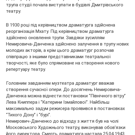
трупа студії почала виступати в будівлі Дмитрівського
театру.
В 1930 році під керівництвом драматурга здійснена
реорганізація Мхату. Під керівництвом драматурга
здійснено оновлення трупи. Завдяки зусиллям
Немировича-Данченка здійснено залучення в трупу нових
молодих акторів, а крім цього драматург розпочав
співпрацю з іншими представниками театральної
творчості, яке було спрямоване на створення нового
репертуару театру.
Головним завданням музтеатра драматург вважав
створення сучасної опери. До досягнень Немировича-
Данченка можна віднести постановки “Північного вітру”
Лева Книппера і “Катерини Ізмайлової”. Найбільш
максимально задум режисера проявився в постановках
“Тихого Дону” і “бурі”.
Немирович-Данченко до відходу з життя був на чолі
Московського Художнього театру, виконував обов’язки
його директора. Смерть драматурга настала 25.04 1943