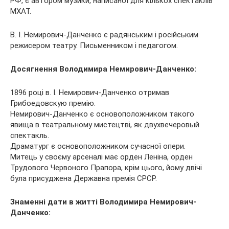
РФ, є автором музики, написаної для кількох спектаклів
МХАТ.
В. І. Немирович-Данченко є радянським і російським
режисером театру. Письменником і педагогом.
Досягнення Володимира Немирович-Данченко:
1896 році в. І. Немирович-Данченко отримав
Грибоедовскую премію.
Немирович-Данченко є основоположником такого
явища в театральному мистецтві, як двухвечеровый
спектакль.
Драматург є основоположником сучасної опери.
Митець у своєму арсеналі має орден Леніна, орден
Трудового Червоного Прапора, крім цього, йому двічі
була присуджена Державна премія СРСР.
Знаменні дати в житті Володимира Немирович-
Данченко: