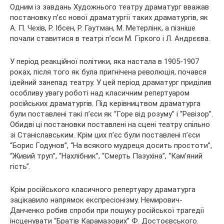
Одним із завдань Художнього театру драматург вважав
постановку п’єс нової драматургії таких драматургів, як
А. П. Чехів, Р. Ібсен, Р. Гаутман, М. Метерлінк, а пізніше
почали ставитися в театрі п’єси М. Гіркого і Л. Андрєєва.
У період реакційної політики, яка настала в 1905-1907
роках, після того як була пригнічена революція, почався
ідейний занепад театру. У цей період драматург приділив
особливу увагу роботі над класичним репертуаром
російських драматургів. Під керівництвом драматурга
були поставлені такі п’єси як “Горе від розуму” і “Ревізор”.
Обидві ці постановки поставлені на сцені театру спільно
зі Станіславським. Крім цих п’єс були поставлені п’єси
“Борис Годунов”, “На всякого мудреця досить простоти”,
“Живий труп”, “Нахлібник”, “Смерть Пазухіна”, “Кам’яний
гість”.
Крім російського класичного репертуару драматурга
зацікавило напрямок експресіонізму. Немирович-
Данченко робив спроби при пошуку російської трагедії
інсценувати “Братів Карамазових” Ф. Достоєвського.