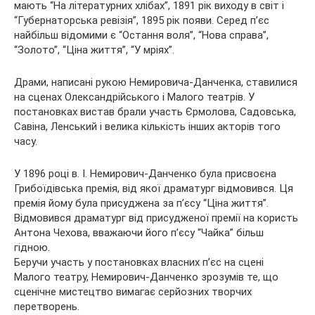
мають “На літературних хлібах”, 1891 рік виходу в світ і
“Губернаторська ревізія”, 1895 рік появи. Серед п’єс
найбільш відомими є “Остання воля”, “Нова справа”,
“Золото”, “Ціна життя”, “У мріях”.
Драми, написані рукою Немировича-Данченка, ставилися
на сценах Олександрійського і Малого театрів. У
постановках вистав брали участь Єрмолова, Садовська,
Савіна, Ленський і велика кількість інших акторів того
часу.
У 1896 році в. І. Немирович-Данченко була присвоєна
Грибоїдівська премія, від якої драматург відмовився. Ця
премія йому була присуджена за п’єсу “Ціна життя”.
Відмовився драматург від присудженої премії на користь
Антона Чехова, вважаючи його п’єсу “Чайка” більш
гідною.
Беручи участь у постановках власних п’єс на сцені
Малого театру, Немирович-Данченко зрозумів те, що
сценічне мистецтво вимагає серйозних творчих
перетворень.