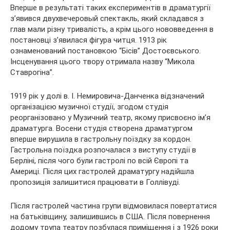
Вперше в результаті таких експериментів в драматургії
з’явився двухвечеровый спектакль, який складався з
глав мали різну тривалість, а крім цього нововведення в
постановці з’явилася фігура читця. 1913 рік
ознаменований постановкою “Бісів” Достоєвського.
Інсценування цього твору отримала назву “Микола
Ставрогіна”.
1919 рік у долі в. І. Немировича-Данченка відзначений
організацією музичної студії, згодом студія
реорганізовано у Музичний театр, якому присвоєно ім’я
драматурга. Восени студія створена драматургом
вперше вирушила в гастрольну поїздку за кордон.
Гастрольна поїздка розпочалася з виступу студії в
Берліні, після чого були гастролі по всій Європі та
Америці. Після цих гастролей драматургу надійшла
пропозиція залишитися працювати в Голлівуді.
Після гастролей частина групи відмовилася повертатися
на батьківщину, залишившись в США. Після повернення
додому трупа театру позбулася приміщення і з 1926 роки