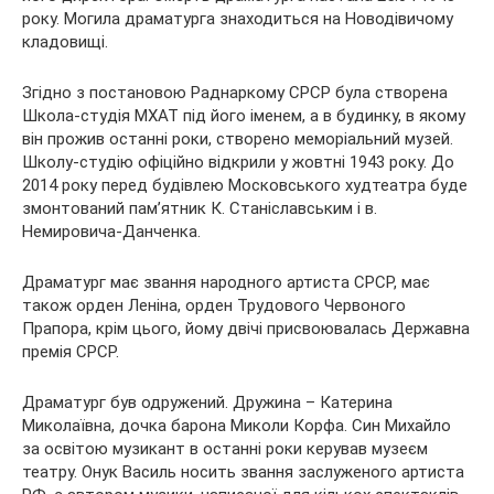
року. Могила драматурга знаходиться на Новодівичому
кладовищі.
Згідно з постановою Раднаркому СРСР була створена
Школа-студія МХАТ під його іменем, а в будинку, в якому
він прожив останні роки, створено меморіальний музей.
Школу-студію офіційно відкрили у жовтні 1943 року. До
2014 року перед будівлею Московського худтеатра буде
змонтований пам’ятник К. Станіславським і в.
Немировича-Данченка.
Драматург має звання народного артиста СРСР, має
також орден Леніна, орден Трудового Червоного
Прапора, крім цього, йому двічі присвоювалась Державна
премія СРСР.
Драматург був одружений. Дружина – Катерина
Миколаївна, дочка барона Миколи Корфа. Син Михайло
за освітою музикант в останні роки керував музеєм
театру. Онук Василь носить звання заслуженого артиста