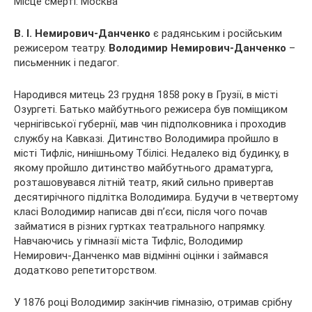
Місце смерті: Москва
В. І. Немирович-Данченко
є радянським і російським
режисером театру.
Володимир
Немирович-Данченко
–
письменник і педагог.
Народився митець 23 грудня 1858 року в Грузії, в місті
Озургеті. Батько майбутнього режисера був поміщиком
чернігівської губернії, мав чин підполковника і проходив
службу на Кавказі. Дитинство Володимира пройшло в
місті Тифліс, нинішньому Тбілісі. Недалеко від будинку, в
якому пройшло дитинство майбутнього драматурга,
розташовувався літній театр, який сильно привертав
десятирічного підлітка Володимира. Будучи в четвертому
класі Володимир написав дві п’єси, після чого почав
займатися в різних гуртках театрального напрямку.
Навчаючись у гімназії міста Тифліс, Володимир
Немирович-Данченко мав відмінні оцінки і займався
додатково репетиторством.
У 1876 році Володимир закінчив гімназію, отримав срібну