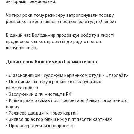
акторами і режисерами.
Чотири роки тому режисеру запропонували посаду
російського креативного продюсера студії «Дісней».
В даний час Володимир продовжує роботу в якості
продюсера кількох проектів до радості своїх
шанувальників.
Досягнення Володимира Грамматикова:
• Є засновником і художнім керівником студії « Старлайт»
• Постійний член журі російських і зарубіжних
кінофестивалів
• Заслужений діяч мистецтв РФ
• Кілька разів займав пост секретаря Кінематографічного
союзу
• Режисер двадцяти трьох картин
• Знявся як актор більш ніж у п’ятдесяти картинах
• Продюсер десяти кінопроектів