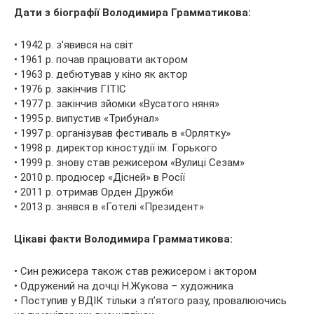
Дати з біографії Володимира Грамматикова:
• 1942 р. з’явився на світ
• 1961 р. почав працювати актором
• 1963 р. дебютував у кіно як актор
• 1976 р. закінчив ГІТІС
• 1977 р. закінчив зйомки «Вусатого няня»
• 1995 р. випустив «Трибунал»
• 1997 р. організував фестиваль в «Орлятку»
• 1998 р. директор кіностудії ім. Горького
• 1999 р. знову став режисером «Вулиці Сезам»
• 2010 р. продюсер «Дісней» в Росії
• 2011 р. отримав Орден Дружби
• 2013 р. знявся в «Готелі «Президент»
Цікаві факти Володимира Грамматикова:
• Син режисера також став режисером і актором
• Одружений на дочці Н.Жукова – художника
• Поступив у ВДІК тільки з п’ятого разу, провалюючись