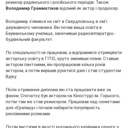
режисер радянського і російського періодів. Також
Володимир Грамматіков
відомий як актор і продюсер.
Володимир з’явився на світ в Свердловську, в сім’ї
державного чиновника. Він почав вища освіта в
Бауманському училище, закінчивши радиоаппаратуро-
будівельний факультет.
По спеціальності не працював, а відправився отримувати
акторську освіту в ГІТІС, круто змінивши плани. Ставши
актором пантоміми, він пропрацював кілька років
актором, а потім вирішив рухатися далі і став студентом
Вдіку.
Після отримання диплома він ста працювати вже за
фахом. Спочатку був актором на Кіностудії ім. Горького,
потім там же став режисером. Працював над сюжетами
для «Єралашу» і почали набирати популярність
рекламними роликами.
Потім виступив в якості художнього керівника одного з