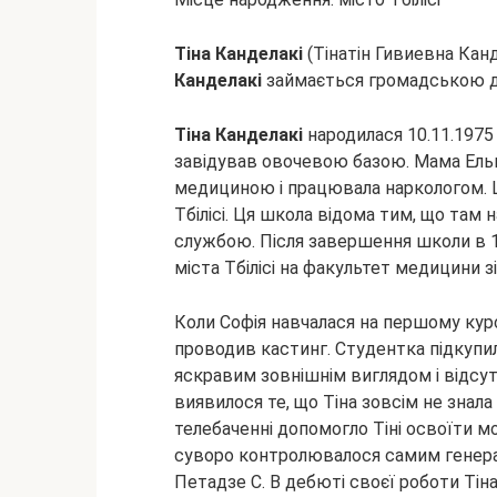
Тіна Канделакі
(Тінатін Гивиевна Канд
Канделакі
займається громадською д
Тіна
Канделакі
народилася 10.11.1975 р
завідував овочевою базою. Мама Ельві
медициною і працювала наркологом. Ш
Тбілісі. Ця школа відома тим, що там 
службою. Після завершення школи в 1
міста Тбілісі на факультет медицини зі
Коли Софія навчалася на першому курс
проводив кастинг. Студентка підкупи
яскравим зовнішнім виглядом і відсу
виявилося те, що Тіна зовсім не знал
телебаченні допомогло Тіні освоїти мо
суворо контролювалося самим генер
Петадзе С. В дебюті своєї роботи Тіна