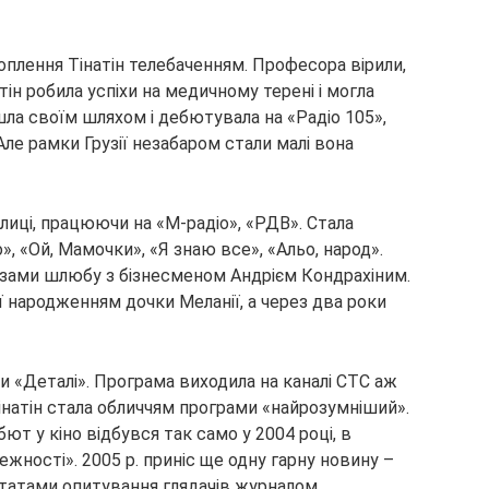
оплення Тінатін телебаченням. Професора вірили,
ін робила успіхи на медичному терені і могла
шла своїм шляхом і дебютувала на «Радіо 105»,
ле рамки Грузії незабаром стали малі вона
олиці, працюючи на «М-радіо», «РДВ». Стала
, «Ой, Мамочки», «Я знаю все», «Альо, народ».
 узами шлюбу з бізнесменом Андрієм Кондрахіним.
’ї народженням дочки Меланії, а через два роки
и «Деталі». Програма виходила на каналі СТС аж
Тінатін стала обличчям програми «найрозумніший».
т у кіно відбувся так само у 2004 році, в
лежності». 2005 р. приніс ще одну гарну новину –
татами опитування глядачів журналом