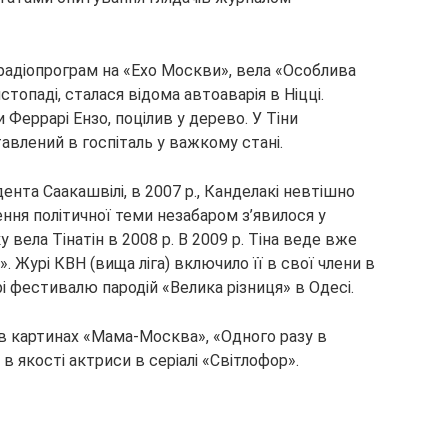
 радіопрограм на «Ехо Москви», вела «Особлива
стопаді, сталася відома автоаварія в Ніцці.
Феррарі Ензо, поцілив у дерево. У Тіни
авлений в госпіталь у важкому стані.
ента Саакашвілі, в 2007 р., Канделакі невтішно
ння політичної теми незабаром з’явилося у
 вела Тінатін в 2008 р. В 2009 р. Тіна веде вже
». Журі КВН (вища ліга) включило її в свої члени в
рі фестивалю пародій «Велика різниця» в Одесі.
ю в картинах «Мама-Москва», «Одного разу в
в якості актриси в серіалі «Світлофор».