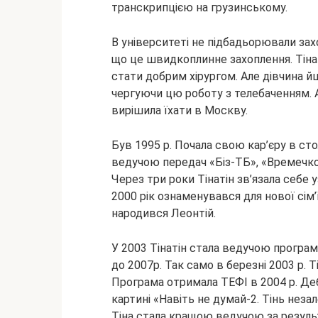
транскрипцією на грузинському.
В університеті не підбадьорювали зах
що це швидкоплинне захоплення. Тінат
стати добрим хірургом. Але дівчина й
чергуючи цю роботу з телебаченням. А
вирішила їхати в Москву.
Був 1995 р. Почала свою кар’єру в ст
ведучою передач «Біз-ТБ», «Времечко»
Через три роки Тінатін зв’язала себе
2000 рік ознаменувався для нової сім
народився Леонтій.
У 2003 Тінатін стала ведучою програм
до 2007р. Так само в березні 2003 р. 
Програма отримала ТЕФІ в 2004 р. Дебю
картині «Навіть не думай-2. Тінь неза
Тіна стала кращою ведучою за резуль