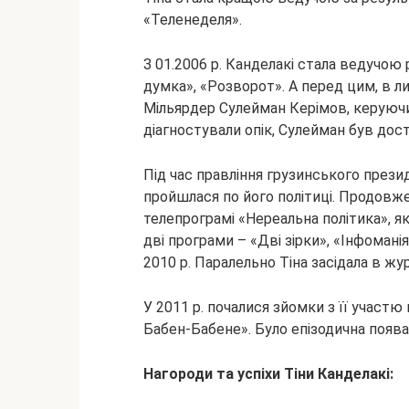
«Теленеделя».
З 01.2006 р. Канделакі стала ведучою
думка», «Розворот». А перед цим, в ли
Мільярдер Сулейман Керімов, керуючи 
діагностували опік, Сулейман був дост
Під час правління грузинського презид
пройшлася по його політиці. Продовже
телепрограмі «Нереальна політика», яку
дві програми – «Дві зірки», «Інфоманія
2010 р. Паралельно Тіна засідала в жу
У 2011 р. почалися зйомки з її участ
Бабен-Бабене». Було епізодична поява 
Нагороди та успіхи Тіни Канделакі: