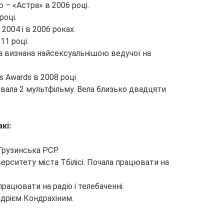
 – «Астра» в 2006 році.
році.
2004 і в 2006 роках.
11 році.
ла визнана найсексуальнішою ведучої на
s Awards в 2008 році
учувала 2 мультфільму. Вела близько двадцяти
кі:
 Грузинська РСР.
ерситету міста Тбілісі. Почала працювати на
працювати на радіо і телебаченні.
ндрієм Кондрахіним.