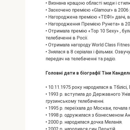
• Визнана кращою області моди і стилю
• Заохочено премією «Glamour» в 2006 
• Нагороджена премією «ТЕФІ» двічі, в 
• Нагородження Премією Рунета» в 20
• Отримала премію «Top 10 Sexy» , бу
телебаченні в Росії.
• Отримала нагороду World Class Fitnes
• Знялася в 8 серіалах і фільмах. Озв
передач на телебаченні та радіо.
Головні дати в біографії Тіни Кандела
• 10.11.1975 року народилася в Тбілісі,
• 1993 р. вступила до Державного Унів
грузинському телебаченні.
• 1995 р. переїхала до Москви, почала 
• 1998 р. одружилася з бізнесменом А
• 2000 р. народилася дочка Меланія.
• 2002 р. народився син Леонтій.