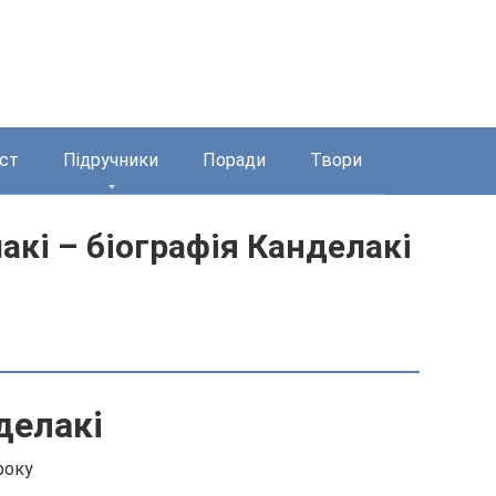
ст
Підручники
Поради
Твори
акі – біографія Канделакі
делакі
року