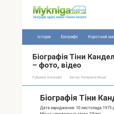
Перейти
до
вмісту
Історія
Біографії
Короткий змі
Біографія Тіни Кандел
– фото, відео
Рубрика:
Біографії
Автор:
Катерина Моця
Біографія Тіни Кан
Дата народження: 10 листопада 1975 
Місце народження: місто Тбілісі