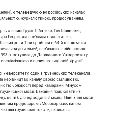
елакі), є телеведучою на російських каналах,
іяльністю, журналістикою, продюсуванням.
. в столиці Грузії. Її батько, Гіві Шалвович,
ра Георгіївна пов’язала своє життя з
кільні роки Тіни пройшли в 64-й школі міста
навчалися діти сімей, пов’язаних з військовою
993 р. вступила до Державного Університету
 спеціалізацією в щелепно-лицьовій хірургії.
і Університету, один з грузинських телеканалів
ла керівництво каналу своєю сміливістю,
тністю боязкості перед камерами. Мінусом
а грузинської мови. Бажання працювати на
ву, це їй було відведено 3 місяці. Навчання мови
альним продюсером «Меореаркхи», паном
 читала грузинські тексти, написані з