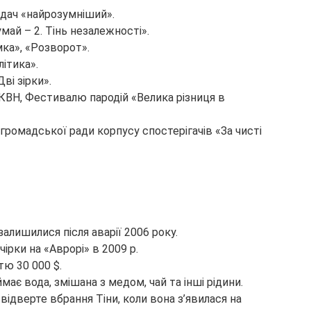
едач «найрозумніший».
умай – 2. Тінь незалежності».
мка», «Розворот».
літика».
ві зірки».
и КВН, Фестивалю пародій «Велика різниця в
ю громадської ради корпусу спостерігачів «За чисті
і залишилися після аварії 2006 року.
ірки на «Аврорі» в 2009 р.
тю 30 000 $.
ймає вода, змішана з медом, чай та інші рідини.
відверте вбрання Тіни, коли вона з’явилася на