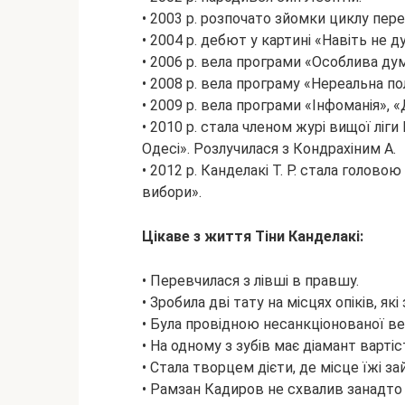
• 2003 р. розпочато зйомки циклу пер
• 2004 р. дебют у картині «Навіть не д
• 2006 р. вела програми «Особлива ду
• 2008 р. вела програму «Нереальна по
• 2009 р. вела програми «Інфоманія», «Д
• 2010 р. стала членом журі вищої ліг
Одесі». Розлучилася з Кондрахіним А.
• 2012 р. Канделакі Т. Р. стала голово
вибори».
Цікаве з життя Тіни Канделакі:
• Перевчилася з лівші в правшу.
• Зробила дві тату на місцях опіків, як
• Була провідною несанкціонованої веч
• На одному з зубів має діамант вартіс
• Стала творцем дієти, де місце їжі за
• Рамзан Кадиров не схвалив занадто 