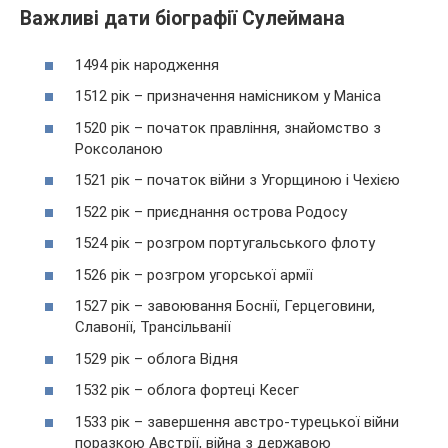
Важливі дати біографії Сулеймана
1494 рік народження
1512 рік – призначення намісником у Маніса
1520 рік – початок правління, знайомство з
Роксоланою
1521 рік – початок війни з Угорщиною і Чехією
1522 рік – приєднання острова Родосу
1524 рік – розгром португальського флоту
1526 рік – розгром угорської армії
1527 рік – завоювання Боснії, Герцеговини,
Славонії, Трансільванії
1529 рік – облога Відня
1532 рік – облога фортеці Кесег
1533 рік – завершення австро-турецької війни
поразкою Австрії, війна з державою