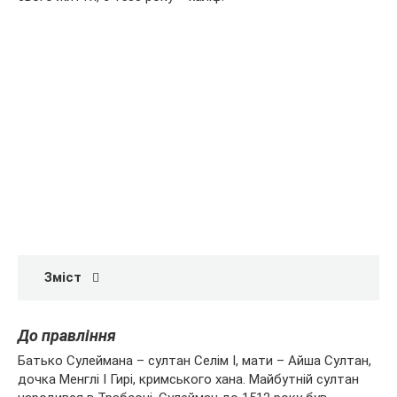
Зміст
До правління
Батько Сулеймана – султан Селім I, мати – Айша
Султан,
дочка Менглі I Гирі, кримського хана. Майбутній султан