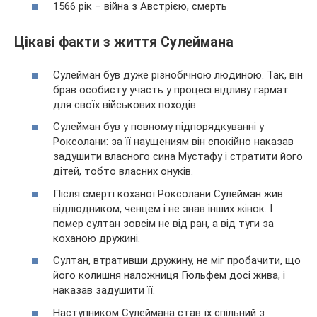
1566 рік – війна з Австрією, смерть
Цікаві факти з життя Сулеймана
Сулейман був дуже різнобічною людиною. Так, він
брав особисту участь у процесі відливу гармат
для своїх військових походів.
Сулейман був у повному підпорядкуванні у
Роксолани: за її наущениям він спокійно наказав
задушити власного сина Мустафу і стратити його
дітей, тобто власних онуків.
Після смерті коханої Роксолани Сулейман жив
відлюдником, ченцем і не знав інших жінок. І
помер султан зовсім не від ран, а від туги за
коханою дружині.
Султан, втративши дружину, не міг пробачити, що
його колишня наложниця Гюльфем досі жива, і
наказав задушити її.
Наступником Сулеймана став їх спільний з