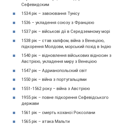
Сефевидским
1534 рік – завоювання Тунісу
1536 – укладення союзу з Францією
1537 рік – військові дії в Середземному морі
1538 рік – став халіфом, війна з Венецією,
підкорення Молдови, морський похід в Індію
1540 рік – відновлення військових відносин з
Австрією, укладення миру з Венецією
1547 рік – Адрианопольский світ
1550 рік – війна з португальцями
1551-1562 року – війна з Австрією
1955 рік – повне підкорення Сефевідського
держави
1561 рік – смерть коханої Роксолани
1565 рік – атака Мальти