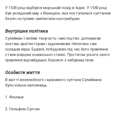
У 1538 році відбувся морський похід в Індію. У 1540 році
був укладений мир з Венецією, яка поступалася султанові
безліч островів і виплатила контрибуцію.
Внутрішня політика
Сулейман I любив творчість і мистецтво: допомагав
поетам, архітекторам і художникам. Непогано сам
складав вірші. Будівлі, побудовані під час його правління,
стали взірцем османської стилю. Протягом усього свого
правління відчайдушно боровся з хабарництвом.
Особисте життя
В житті велелюбного і красивого султана Сулеймана
було кілька наложниць.
1. Фюлане.
2. Гюльфем Султан.