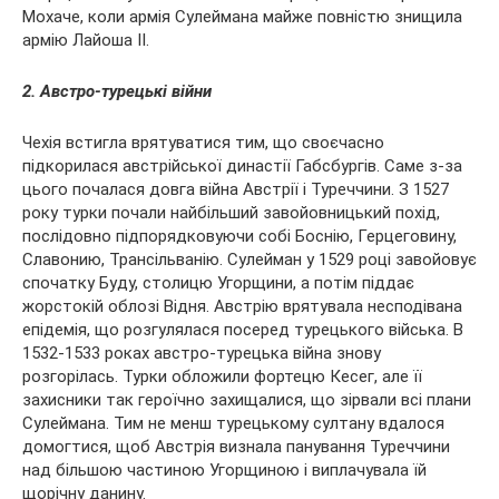
Мохаче, коли армія Сулеймана майже повністю знищила
армію Лайоша II.
2. Австро-турецькі війни
Чехія встигла врятуватися тим, що своєчасно
підкорилася австрійської династії Габсбургів. Саме з-за
цього почалася довга війна Австрії і Туреччини. З 1527
року турки почали найбільший завойовницький похід,
послідовно підпорядковуючи собі Боснію, Герцеговину,
Славонию, Трансільванію. Сулейман у 1529 році завойовує
спочатку Буду, столицю Угорщини, а потім піддає
жорстокій облозі Відня. Австрію врятувала несподівана
епідемія, що розгулялася посеред турецького війська. В
1532-1533 роках австро-турецька війна знову
розгорілась. Турки обложили фортецю Кесег, але її
захисники так героїчно захищалися, що зірвали всі плани
Сулеймана. Тим не менш турецькому султану вдалося
домогтися, щоб Австрія визнала панування Туреччини
над більшою частиною Угорщиною і виплачувала їй
щорічну данину.