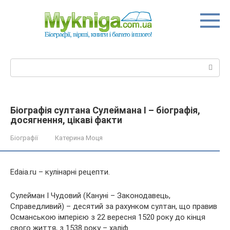
Перейти
до
вмісту
Пошук:
Біографія султана Сулеймана I – біографія,
досягнення, цікаві факти
Біографії
Катерина Моця
Edaia.ru – кулінарні рецепти.
Сулейман I Чудовий (Кануні – Законодавець,
Справедливий) – десятий за рахунком султан, що правив
Османською імперією з 22 вересня 1520 року до кінця
свого життя, з 1538 року – халіф.