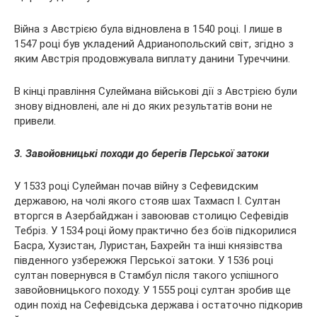
Війна з Австрією була відновлена в 1540 році. І лише в
1547 році був укладений Адрианопольский світ, згідно з
яким Австрія продовжувала виплату данини Туреччини.
В кінці правління Сулеймана військові дії з Австрією були
знову відновлені, але ні до яких результатів вони не
привели.
3. Завойовницькі походи до берегів Перської затоки
У 1533 році Сулейман почав війну з Сефевидским
державою, на чолі якого стояв шах Тахмасп I. Султан
вторгся в Азербайджан і завоював столицю Сефевідів
Тебріз. У 1534 році йому практично без боїв підкорилися
Басра, Хузистан, Луристан, Бахрейн та інші князівства
південного узбережжя Перської затоки. У 1536 році
султан повернувся в Стамбул після такого успішного
завойовницького походу. У 1555 році султан зробив ще
один похід на Сефевідська держава і остаточно підкорив