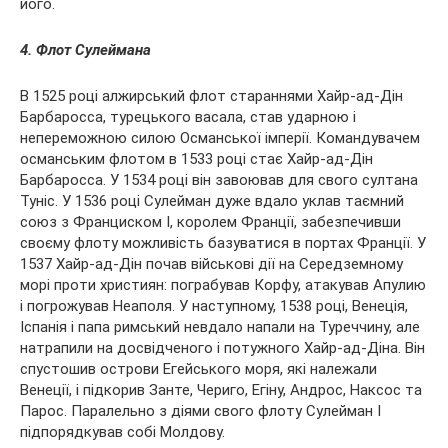
його.
4. Флот Сулеймана
В 1525 році алжирський флот стараннями Хайр-ад-Дін
Барбаросса, турецького васала, став ударною і
непереможною силою Османської імперії. Командувачем
османським флотом в 1533 році стає Хайр-ад-Дін
Барбаросса. У 1534 році він завоював для свого султана
Туніс. У 1536 році Сулейман дуже вдало уклав таємний
союз з Франциском I, королем Франції, забезпечивши
своєму флоту можливість базуватися в портах Франції. У
1537 Хайр-ад-Дін почав військові дії на Середземному
морі проти християн: пограбував Корфу, атакував Апулию
і погрожував Неаполя. У наступному, 1538 році, Венеція,
Іспанія і папа римський невдало напали на Туреччину, але
натрапили на досвідченого і потужного Хайр-ад-Діна. Він
спустошив острови Егейського моря, які належали
Венеції, і підкорив Занте, Чериго, Егіну, Андрос, Наксос та
Парос. Паралельно з діями свого флоту Сулейман I
підпорядкував собі Молдову.