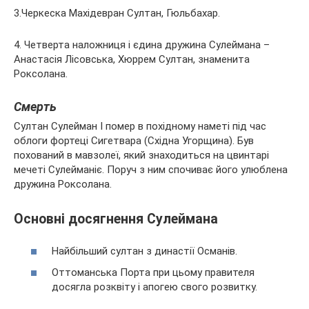
3.Черкеска Махідевран Султан, Гюльбахар.
4. Четверта наложниця і єдина дружина Сулеймана –
Анастасія Лісовська, Хюррем Султан, знаменита
Роксолана.
Смерть
Султан Сулейман I помер в похідному наметі під час
облоги фортеці Сигетвара (Східна Угорщина). Був
похований в мавзолеї, який знаходиться на цвинтарі
мечеті Сулейманіє. Поруч з ним спочиває його улюблена
дружина Роксолана.
Основні досягнення Сулеймана
Найбільший султан з династії Османів.
Оттоманська Порта при цьому правителя
досягла розквіту і апогею свого розвитку.