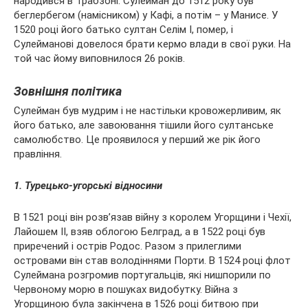
народився в Трабзоні. Сулейман до 1512 року був
беглербегом (намісником) у Кафі, а потім – у Манисе. У
1520 році його батько султан Селім I, помер, і
Сулейманові довелося брати кермо влади в свої руки. На
той час йому виповнилося 26 років.
Зовнішня політика
Сулейман був мудрим і не настільки кровожерливим, як
його батько, але завоювання тішили його султанське
самолюбство. Це проявилося у перший же рік його
правління.
1. Турецько-угорські відносини
В 1521 році він розв’язав війну з королем Угорщини і Чехії,
Лайошем II, взяв облогою Белград, а в 1522 році був
приречений і острів Родос. Разом з прилеглими
островами він став володіннями Порти. В 1524 році флот
Сулеймана розгромив португальців, які нишпорили по
Червоному морю в пошуках видобутку. Війна з
Угорщиною була закінчена в 1526 році битвою при