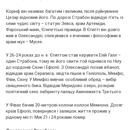
Корінф він називає багатим і великим, після руйнування
Цезар відновив його. По дорозі Страбон відвідує п’ять із
семи чудес світу – статую Зевса, храм Артеміди,
Фароський маяк, Єгипетські піраміди. В Єгипті він довго
жив в Олександрії, спілкувався з вченими і філософами в
храмі муз – Мусее.
У 26-24 роках до н. е. Єгиптом став керувати Елій Галл –
один Страбона, тому як його свити той піднявся по Нілу
до кордонів Сієни і Ефіопії. З Олександрії поїхав вКаноп,
відвідав храм Сераписа, звідти пішов в Геліополь, Мемфіс,
Фіви, Сієну. У Мемфісі вивчає особливий обряд – вибір
священного бика. Відвідав Меридово озеро, розкрив
політичний сенс лабіринту палацу Аменемхета Третього.
У Фівах бачив 20-метрові колони колоси Мемнона. Досяг
країв Ефіопії, повернувся і залишок життя прожив у
рідному місті. Між 21 і 24 роками помер.