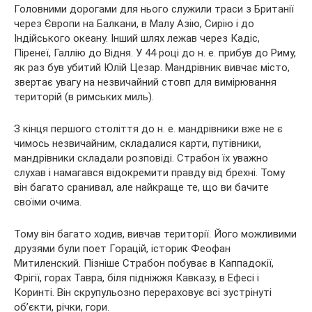
Головними дорогами для нього служили траси з Британії
через Європи на Балкани, в Малу Азію, Сирію і до
Індійського океану. Інший шлях лежав через Кадіс,
Піренеї, Галлію до Відня. У 44 році до н. е. прибув до Риму,
як раз був убитий Юлій Цезар. Мандрівник вивчає місто,
звертає увагу на незвичайний стовп для вимірювання
територій (в римських миль).
З кінця першого століття до н. е. мандрівники вже не є
чимось незвичайним, складалися карти, путівники,
мандрівники складали розповіді. Страбон їх уважно
слухав і намагався відокремити правду від брехні. Тому
він багато сранивал, але найкраще те, що ви бачите
своїми очима.
Тому він багато ходив, вивчав території. Його можливими
друзями були поет Горацій, історик Феофан
Митиленский. Пізніше Страбон побуває в Каппадокії,
Фрігії, горах Тавра, біля підніжжя Кавказу, в Ефесі і
Коринті. Він скрупульозно перераховує всі зустрінуті
об’єкти, річки, гори.