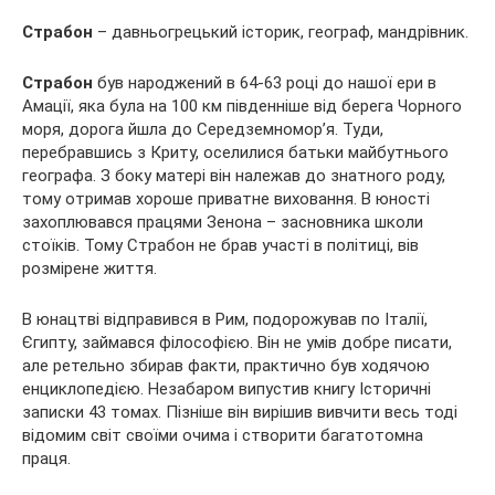
Страбон
– давньогрецький історик, географ, мандрівник.
Страбон
був народжений в 64-63 році до нашої ери в
Амації,
яка була на 100 км південніше від берега Чорного
моря, дорога йшла до Середземномор’я. Туди,
перебравшись з Криту, оселилися батьки майбутнього
географа. З боку матері він належав до знатного роду,
тому отримав хороше приватне виховання. В юності
захоплювався працями Зенона – засновника школи
стоїків. Тому Страбон не брав участі в політиці, вів
розмірене життя.
В юнацтві відправився в Рим, подорожував по Італії,
Єгипту, займався філософією. Він не умів добре писати,
але ретельно збирав факти, практично був ходячою
енциклопедією. Незабаром випустив книгу Історичні
записки 43 томах. Пізніше він вирішив вивчити весь тоді
відомим світ своїми очима і створити багатотомна
праця.