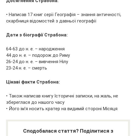
Досягнення Страбона:
• Написав 17 книг серії Географія – знання античності,
скарбниця відомостей з давньої географії
Дати з біографії Страбона:
64-63 до н. е. – народження
44 до н. е. – подорож до Риму
26-24 до н. е. – вивчення Нілу
23-24 н. е. – смерть
Цікаві факти Страбона:
• Також написав книгу Історичні записки, на жаль, не
збереглася до нашого часу
• Його ім’я носить кратер на видимій стороні Місяця
Сподобалася стаття? Поділитися з