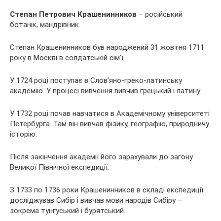
Степан Петрович Крашенинников
– російський
ботанік, мандрівник.
Степан Крашенинников був
народжений 31 жовтня 1711
року в Москві в солдатській сім’ї.
У 1724 році поступає в Слов’яно-греко-латинську
академію. У процесі вивчення вивчив грецький і латину.
У 1732 році почав навчатися в Академічному університеті
Петербурга. Там він вивчав фізику, географію, природничу
історію.
Після закінчення академії його зарахували до загону
Великої Північної експедиції.
З 1733 по 1736 роки Крашенинников в складі експедиції
досліджував Сибір і вивчав мови народів Сибіру –
зокрема тунгуський і бурятський.