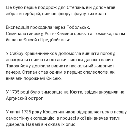
Це було перше подорож для Степана, він допомагав
зібрати гербарій, вивчав флору і фауну тих країв.
Експедиція проходила через Тобольськ,
Семипалатинську, Усть-Каменогорськ та Томська, потім
йшла на Єнісей і Предбайкалье.
У Сибіру Крашенинников допомогла вивчати погоду,
знаходити і вивчати останки і кістки давніх тварин.
Також йому довірили вивчати наскальний живопис і
печери. Степан став одним з перших спелеологів, які
вивчали порожнечі Єнісею.
У 1735 році було зимовище на Кяхта, звідки вирушили на
Аргунский острог.
У липні 1735 року Крашенинников відправляється в першу
самостійну експедицію, в процесі якої він вивчав теплі
джерела. Надалі він склав їх опис.