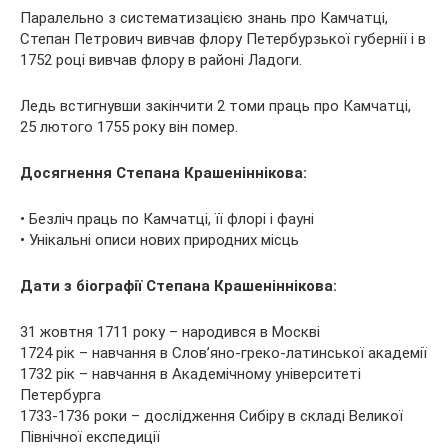
Паралельно з систематизацією знань про Камчатці,
Степан Петрович вивчав флору Петербурзької губернії і в
1752 році вивчав флору в районі Ладоги.
Ледь встигнувши закінчити 2 томи праць про Камчатці,
25 лютого 1755 року він помер.
Досягнення Степана Крашеніннікова:
• Безліч праць по Камчатці, її флорі і фауні
• Унікальні описи нових природних місць
Дати з біографії Степана Крашеніннікова:
31 жовтня 1711 року – народився в Москві
1724 рік – навчання в Слов’яно-греко-латинської академії
1732 рік – навчання в Академічному університеті
Петербурга
1733-1736 роки – дослідження Сибіру в складі Великої
Північної експедиції