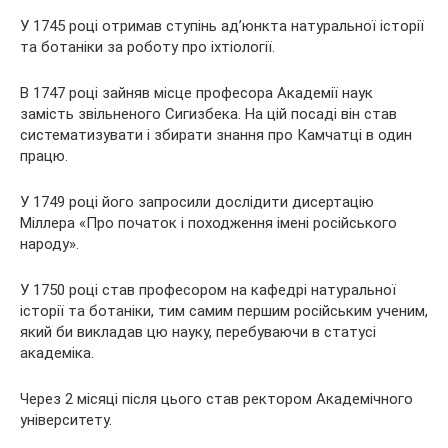
У 1745 році отримав ступінь ад’юнкта натуральної історії
та ботаніки за роботу про іхтіології.
В 1747 році зайняв місце професора Академії наук
замість звільненого Сигизбека. На цій посаді він став
систематизувати і збирати знання про Камчатці в один
працю.
У 1749 році його запросили дослідити дисертацію
Міллера «Про початок і походження імені російського
народу».
У 1750 році став професором на кафедрі натуральної
історії та ботаніки, тим самим першим російським ученим,
який би викладав цю науку, перебуваючи в статусі
академіка.
Через 2 місяці після цього став ректором Академічного
університету.