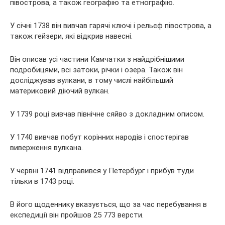
півострова, а також географію та етнографію.
У січні 1738 він вивчав гарячі ключі і рельєф півострова, а
також гейзери, які відкрив навесні.
Він описав усі частини Камчатки з найдрібнішими
подробицями, всі затоки, річки і озера. Також він
досліджував вулкани, в тому числі найбільший
материковий діючий вулкан.
У 1739 році вивчав північне сяйво з докладним описом.
У 1740 вивчав побут корінних народів і спостерігав
виверження вулкана.
У червні 1741 відправився у Петербург і прибув туди
тільки в 1743 році.
В його щоденнику вказується, що за час перебування в
експедиції він пройшов 25 773 версти.