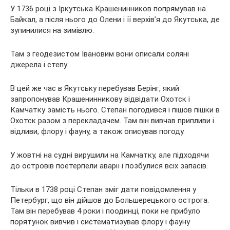
У 1736 році з Іркутська Крашенинников попрямував на
Байкал, а після нього до Олени і її верхів’я до Якутська, де
зупинилися на зимівлю.
Там з геодезистом Івановим вони описали соляні
джерела і степу.
В цей же час в Якутську перебував Берінг, який
запропонував Крашенинникову відвідати Охотск і
Камчатку замість нього. Степан погодився і пішов пішки в
Охотск разом з перекладачем. Там він вивчав припливи і
відливи, флору і фауну, а також описував погоду.
У жовтні на судні вирушили на Камчатку, але підходячи
до островів поетерпели аварії і позбулися всіх запасів.
Тільки в 1738 році Степан зміг дати повідомлення у
Петербург, що він дійшов до Большерецького острога.
Там він перебував 4 роки і поодинці, поки не прибуло
порятунок вивчив і систематизував флору і фауну