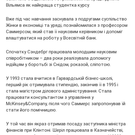
Вільямса як найкраща студентка курсу.
Вже під час навчання заснувала з подругами суспільство
Жінки в економіці та уряді, познайомилася з професором
Саммерсом, який став її науковим керівником і допоміг
влаштуватися на роботу у Всесвітній банк.
Спочатку Сэндебрг працювала молодшим науковим
співробітником – два роки реалізувала допомогу
індійцям у боротьбі зі Снідом, роказой, сліпотою.
У 1993 стала вчитися в Гарвардській бізнес-школі,
перший рік отримувала стипендію, закінчив її в 1995 і
стала магістром ділового адміністрування. Стала
працювати консультантом з управління у
McKinsey&Company, після чого Саммерс запропонував їй
стати його помічницею.
У той час він якраз отримав посаду заступника міністра
фінансів при Клінтоні. Шеріл працювала в Казначействі,