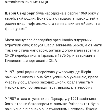
активістка, письменниця.
Шеріл Сендберг
була народжена в серпні 1969 року у
єврейській родині. Вона була старшою з трьох дітей
у
родині лікаря-офтальмолога і вчительки англійської та
французької.
Мати заснувала благодійну організацію підтримки
втратили слух, бабуся Шеріл закінчила Берклі, а от мати
так і не стала магістром. Батьки допомагали євреям з
СРСР перебратися в Ізраїль, в 1975 були затримані в
Кишиневі і депортовані в США.
У 1971 році родина переїхала у Флориду, де Шеріл
закінчила школу. Вона була успішною ученицею, брала
участь у соціальних заходах школи, брала участь у
Національної організації честі, викладала аеробіку.
У 1987 стала студенткою Гарварду, у 1991 закінчила
його, ставши бакалавром економіки. Університет було
закінчено з відзнакою і отриманням нагороди Джона