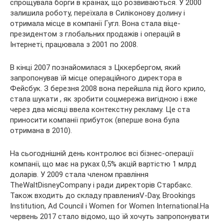
спрощувала борги в країнах, що розвиваються. У 2000
залишила роботу, переїхала в Силіконову долину і
отримала місце в компанії Гугл. Вона стала віце-
президентом з глобальних продажів і операцій в
Інтернеті, працювала з 2001 по 2008.
В кінці 2007 познайомилася з Цккербергом, який
запропонував їй місце операційного директора в
Фейсбук. З березня 2008 вона перейшла під його крило,
стала шукати , як зробити соцмережа вигідною і вже
через два місяці ввела контекстну рекламу. Це ста
приносити компанії прибуток (вперше вона була
отримана в 2010).
На сьогоднішній день контролює всі бізнес-операції
компанії, що має на руках 0,5% акцій вартістю 1 млрд
доларів. У 2009 стала членом правління
TheWaltDisneyCompany і ради директорів Старбакс.
Також входить до складу правленияV-Day, Brookings
Institution, Ad Council і Women for Women International.На
червень 2017 стало відомо, що їй хочуть запропонувати