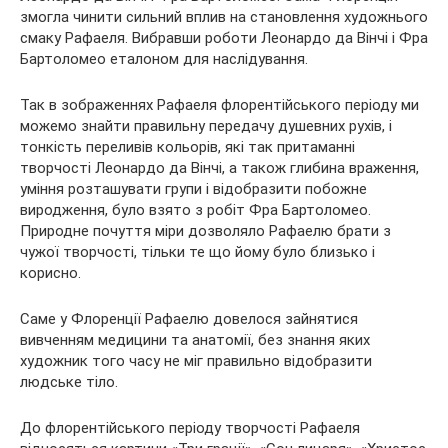
змогла чинити сильний вплив на становлення художнього
смаку Рафаеля. Вибравши роботи Леонардо да Вінчі і Фра
Бартоломео еталоном для наслідування.
Так в зображеннях Рафаеля флорентійського періоду ми
можемо знайти правильну передачу душевних рухів, і
тонкість переливів кольорів, які так притаманні
творчості Леонардо да Вінчі, а також глибина враження,
уміння розташувати групи і відобразити побожне
виродження, було взято з робіт Фра Бартоломео.
Природне почуття міри дозволяло Рафаелю брати з
чужої творчості, тільки те що йому було близько і
корисно.
Саме у Флоренції Рафаелю довелося зайнятися
вивченням медицини та анатомії, без знання яких
художник того часу не міг правильно відобразити
людське тіло.
До флорентійського періоду творчості Рафаеля