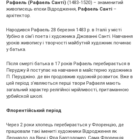
Рафаель (Рафаель Санті)
(1483-1520) – знаменитий
живописець епохи Відродження,
Рафаель Санті
–
архітектор.
Народився Рафаель 28 березня 1483 р. в Італії у
місті
Урбіно в сім’ї поета і художника Джованні Санті. Навчання
уроків живопису і творчості майбутній художник починає
у батька.
Після смерті батька в 17 років Рафаель перебирається в
Перуджу й поступає на навчання в майстерню художника
П. Перуджіно. де він продовжив художній розвиток. Вже в
цей період з’являються перші твори Рафаеля мають
загальний характер релігійної мрійливості, притаманною
урбийской школі.
Флорентійський період
Через 2 роки хлопець перебирається у Флоренцію, де
працювали такі імениті художники Відродження як
Леонардо да Вінчі і Фра Бартоломео. Сама Флоренція