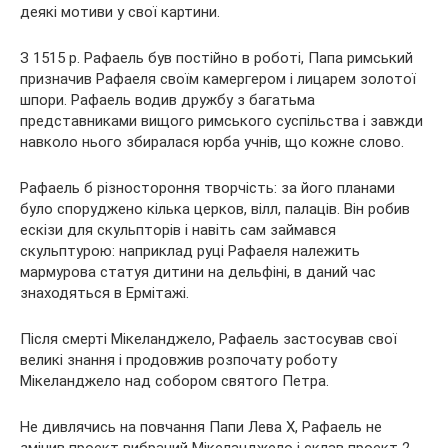
деякі мотиви у свої картини.
З 1515 р. Рафаель був постійно в роботі, Папа римський
призначив Рафаеля своїм камергером і лицарем золотої
шпори. Рафаель водив дружбу з багатьма
представниками вищого римського суспільства і завжди
навколо нього збиралася юрба учнів, що кожне слово.
Рафаель б різностороння творчість: за його планами
було споруджено кілька церков, вілл, палаців. Він робив
ескізи для скульпторів і навіть сам займався
скульптурою: наприклад руці Рафаеля належить
мармурова статуя дитини на дельфіні, в даний час
знаходяться в Ермітажі.
Після смерті Мікеланджело, Рафаель застосував свої
великі знання і продовжив розпочату роботу
Мікеланджело над собором святого Петра.
Не дивлячись на повчання Папи Лева Х, Рафаель не
змінив проект вибраний Мікеланджело і склав проект 2