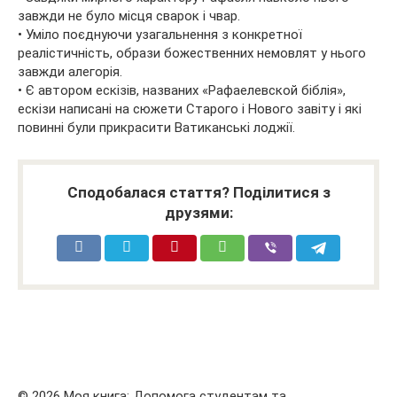
завжди не було місця сварок і чвар.
• Уміло поєднуючи узагальнення з конкретної
реалістичність, образи божественних немовлят у нього
завжди алегорія.
• Є автором ескізів, названих «Рафаелевской біблія»,
ескізи написані на сюжети Старого і Нового завіту і які
повинні були прикрасити Ватиканські лоджії.
Сподобалася стаття? Поділитися з
друзями:
© 2026 Моя книга: Допомога студентам та