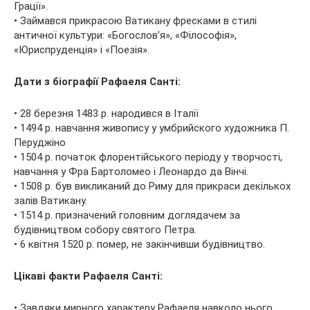
Грації».
• Займався прикрасою Ватикану фресками в стилі
античної культури: «Богослов’я», «Філософія»,
«Юриспруденція» і «Поезія».
Дати з біографії Рафаеля Санті:
• 28 березня 1483 р. народився в Італії
• 1494 р. навчання живопису у умбрийского художника П.
Перуджіно
• 1504 р. початок флорентійського періоду у творчості,
навчання у Фра Бартоломео і Леонардо да Вінчі.
• 1508 р. був викликаний до Риму для прикраси декількох
залів Ватикану.
• 1514 р. призначений головним доглядачем за
будівництвом собору святого Петра.
• 6 квітня 1520 р. помер, не закінчивши будівництво.
Цікаві факти Рафаеля Санті:
• Завдяки мирного характеру Рафаеля навколо нього