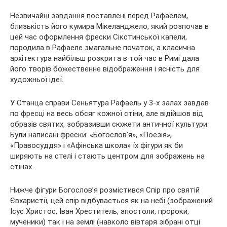
Незвичайні завдання поставлені перед Рафаелем,
близькість його кумира Мікеланджело, який розпочав в
цей час оформлення фрески Сікстинської капели,
породила в Рафаеле змагальне початок, а класична
архітектура найбільш розкрита в той час в Римі дала
його творів божественне відображення і ясність для
художньої ідеї.
У Станца справи Сеньятура Рафаель у 3-х залах завдав
по фресці на весь обсяг кожної стіни, але відійшов від
образів святих, зобразивши сюжети античної культури:
Були написані фрески: «Богослов’я», «Поезія»,
«Правосуддя» і «Афінська школа» їх фігури як би
ширяють на стелі і стають центром для зображень на
стінах.
Нижче фігури Богослов’я розмістився Спір про святій
Євхаристії, цей спір відбувається як на небі (зображений
Ісус Христос, Іван Хреститель, апостоли, пророки,
мученики) так і на землі (навколо вівтаря зібрані отці