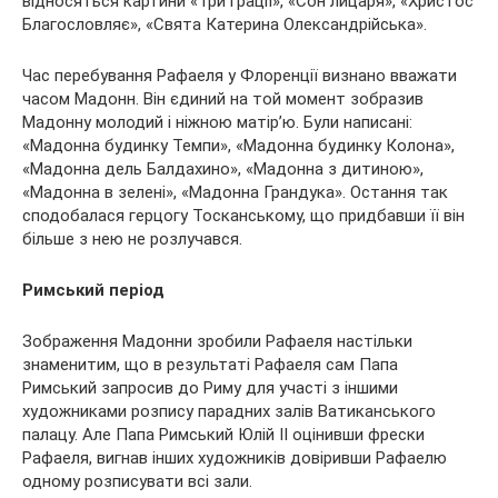
відносяться картини «Три грації», «Сон лицаря», «Христос
Благословляє», «Свята Катерина Олександрійська».
Час перебування Рафаеля у Флоренції визнано вважати
часом Мадонн. Він єдиний на той момент зобразив
Мадонну молодий і ніжною матір’ю. Були написані:
«Мадонна будинку Темпи», «Мадонна будинку Колона»,
«Мадонна дель Балдахино», «Мадонна з дитиною»,
«Мадонна в зелені», «Мадонна Грандука». Остання так
сподобалася герцогу Тосканському, що придбавши її він
більше з нею не розлучався.
Римський період
Зображення Мадонни зробили Рафаеля настільки
знаменитим, що в результаті Рафаеля сам Папа
Римський запросив до Риму для участі з іншими
художниками розпису парадних залів Ватиканського
палацу. Але Папа Римський Юлій II оцінивши фрески
Рафаеля, вигнав інших художників довіривши Рафаелю
одному розписувати всі зали.