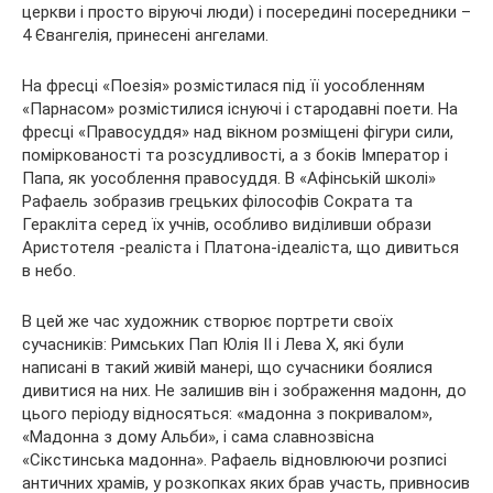
церкви і просто віруючі люди) і посередині посередники –
4 Євангелія, принесені ангелами.
На фресці «Поезія» розмістилася під її уособленням
«Парнасом» розмістилися існуючі і стародавні поети. На
фресці «Правосуддя» над вікном розміщені фігури сили,
поміркованості та розсудливості, а з боків Імператор і
Папа, як уособлення правосуддя. В «Афінській школі»
Рафаель зобразив грецьких філософів Сократа та
Геракліта серед їх учнів, особливо виділивши образи
Аристотеля -реаліста і Платона-ідеаліста, що дивиться
в небо.
В цей же час художник створює портрети своїх
сучасників: Римських Пап Юлія II і Лева Х, які були
написані в такий живій манері, що сучасники боялися
дивитися на них. Не залишив він і зображення мадонн, до
цього періоду відносяться: «мадонна з покривалом»,
«Мадонна з дому Альби», і сама славнозвісна
«Сікстинська мадонна». Рафаель відновлюючи розписі
античних храмів, у розкопках яких брав участь, привносив