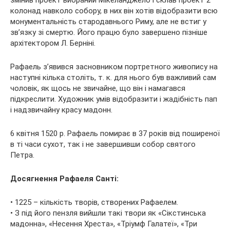
колонад навколо собору, в них він хотів відобразити всю
монументальність стародавнього Риму, але не встиг у
зв’язку зі смертю. Його працю було завершено пізніше
архітектором Л. Берніні.
Рафаель з’явився засновником портретного живопису на
наступні кілька століть, т. к. для нього був важливий сам
чоловік, як щось не звичайне, що він і намагався
підкреслити. Художник умів відобразити і жадібність пап
і надзвичайну красу мадонн.
6 квітня 1520 р. Рафаель помирає в 37 років від поширеної
в ті часи сухот, так і не завершивши собор святого
Петра.
Досягнення Рафаеля Санті:
• 1225 – кількість творів, створених Рафаелем.
• З під його пензля вийшли такі твори як «Сікстинська
мадонна», «Несення Хреста», «Тріумф Галатеї», «Три