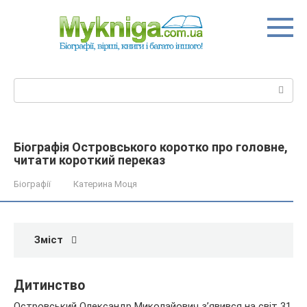
Перейти
до
вмісту
Пошук:
Біографія Островського коротко про головне,
читати короткий переказ
Біографії
Катерина Моця
Зміст
Дитинство
Островський Олександр Миколайович з’явився на світ 31