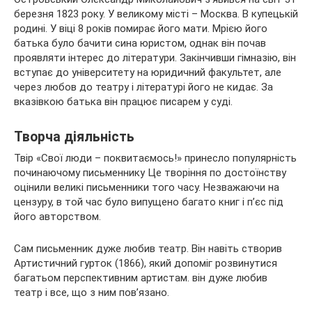
березня 1823 року. У великому місті – Москва. В купецькій
родині. У віці 8 років помирає його мати. Мрією його
батька було бачити сина юристом, однак він почав
проявляти інтерес до літератури. Закінчивши
гімназію, він
вступає до університету на юридичний факультет, але
через любов до театру і літературі його не кидає. За
вказівкою батька він працює писарем у суді.
Творча діяльність
Твір «Свої люди – поквитаємось!» принесло популярність
починаючому письменнику Це творіння по достоїнству
оцінили великі письменники того часу. Незважаючи на
цензуру, в той час було випущено багато книг і п’єс під
його авторством.
Сам письменник дуже любив театр. Він навіть створив
Артистичний гурток (1866), який допоміг розвинутися
багатьом перспективним артистам. він дуже любив
театр і все, що з ним пов’язано.