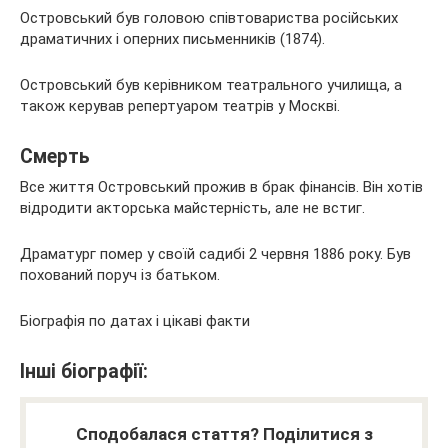
Островський був головою співтовариства російських
драматичних і оперних письменників (1874).
Островський був керівником театрального училища, а
також керував репертуаром театрів у Москві.
Смерть
Все життя Островський прожив в брак фінансів. Він хотів
відродити акторська майстерність, але не встиг.
Драматург помер у своїй садибі 2 червня 1886 року. Був
похований поруч із батьком.
Біографія по датах і цікаві факти
Інші біографії:
Сподобалася стаття? Поділитися з