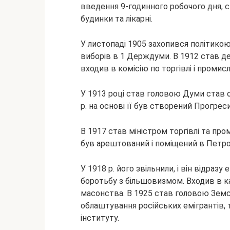
введення 9-годинного робочого дня, сп
будинки та лікарні.
У листопаді 1905 захопився політико
виборів в 1 Держдуми. В 1912 став д
входив в комісію по торгівлі і промисл
У 1913 році став головою Думи став од
р. на основі її був створений Прогре
В 1917 став міністром торгівлі та пр
був арештований і поміщений в Петр
У 1918 р. його звільнили, і він відраз
боротьбу з більшовизмом. Входив в к
масонства. В 1925 став головою Земс
облаштування російських емігрантів, 
інституту.