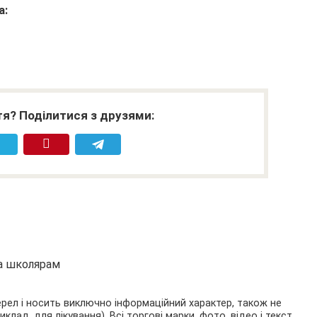
а:
я? Поділитися з друзями:
та школярам
ерел і носить виключно інформаційний характер, також не
ад, для лікування). Всі торгові марки, фото, відео і текст,