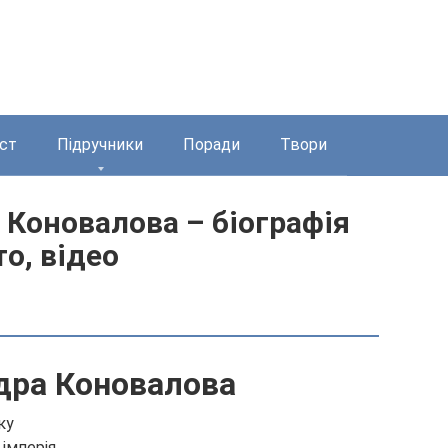
ст
Підручники
Поради
Твори
 Коновалова – біографія
то, відео
дра Коновалова
ку
імперія