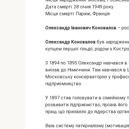
Дата смерті: 28 січня 1949 року
Місце смерті: Париж, Франція
Олександр Іванович Коновалов
– рос
Олександр
Коновалов
був народжений
купцем першої гільдії, родом з Костро
З 1894 по 1895 Олександр навчався в 
виїхав до Німеччини. Там навчався в Ш
Московську консерваторію у професор
підприємництво.
У 1897 став головувати в сімейному 
розвивати підприємство, провів його мо
праці, що призвело до лідерства органі
Ввів систему патерналізму (мотивація 