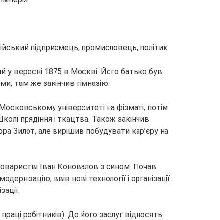
ійський підприємець, промисловець, політик.
 у вересні 1875 в Москві. Його батько був
ми, там же закінчив гімназію.
Московському університеті на фізматі, потім
колі прядіння і ткацтва. Також закінчив
а Зилот, але вирішив побудувати кар’єру на
товаристві Іван Коновалов з сином. Почав
дернізацію, ввів нові технології і організації
зації.
праці робітників). До його заслуг відносять