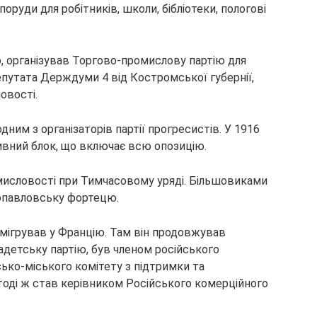
оруди для робітників, школи, бібліотеки, пологові
ю, організував Торгово-промислову партію для
епутата Держдуми 4 від Костромської губернії,
овості.
ним з організаторів партії прогресистів. У 1916
сивний блок, що включає всю опозицію.
омисловості при Тимчасовому уряді. Більшовиками
опавловську фортецю.
у емігрував у Францію. Там він продовжував
адетську партію, був членом російського
ько-міського комітету з підтримки та
тоді ж став керівником Російського комерційного