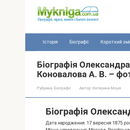
Перейти
до
вмісту
Історія
Біографії
Короткий змі
Біографія Олександра
Коновалова А. В. – фо
Рубрика:
Біографії
Автор:
Катерина Моця
Біографія Олексан
Дата народження: 17 вересня 1875 ро
Місце народження: Москва, Російська 