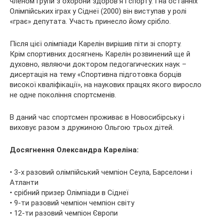
членом групи з охорони здоров’я і спорту. І на останніх
Олімпійських іграх у Сіднеї (2000) він виступав у ролі
«грає» депутата. Участь принесло йому срібло.
Після цієї олімпіади Карелін вирішив піти зі спорту.
Крім спортивних досягнень Карелін розвинений ще й
духовно, являючи доктором педогагических наук –
дисертація на тему «Спортивна підготовка борців
високої кваліфікації», на наукових працях якого виросло
не одне покоління спортсменів.
В даний час спортсмен проживає в Новосибірську і
виховує разом з дружиною Ольгою трьох дітей.
Досягнення Олександра Кареліна:
• 3-х разовий олімпійський чемпіон Сеула, Барселони і
Атланти
• срібний призер Олімпіади в Сіднеї
• 9-ти разовий чемпіон чемпіон світу
• 12-ти разовий чемпіон Європи