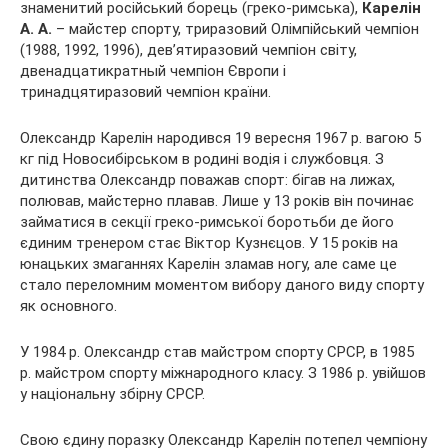
знаменитий російський борець (греко-римська),
Карелін
А. А.
– майстер спорту, триразовий Олімпійський чемпіон
(1988, 1992, 1996), дев’ятиразовий чемпіон світу,
двенадцатикратный чемпіон Європи і
тринадцятиразовий чемпіон країни.
Олександр Карелін народився 19 вересня 1967 р. вагою 5
кг під Новосибірськом в родині водія і службовця. З
дитинства Олександр поважав спорт: бігав на лижах,
полював, майстерно плавав. Лише у 13 років він починає
займатися в секції греко-римської боротьби де його
єдиним тренером стає Віктор Кузнєцов. У 15 років на
юнацьких змаганнях Карелін зламав ногу, але саме це
стало переломним моментом вибору даного виду спорту
як основного.
У 1984 р. Олександр став майстром спорту СРСР, в 1985
р. майстром спорту міжнародного класу. З 1986 р. увійшов
у національну збірну СРСР.
Свою єдину поразку Олександр Карелін потепел чемпіону