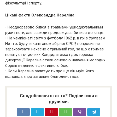
фізкультурі і спорту.
Цікаві факти Олександра Кареліна:
• Неодноразово бився з травмами ушкоджувальними
руки і ноги, але завжди продовжував битися до кінця.
• На чемпіонаті світу з футболу 1962 р. в грі з Уругваєм
Нетто, будучи капітаном збірної СРСР, попросив не
зараховувати нечесно отриманий гол, за що отримав
повагу оточуючих.• Кандидатська і докторська
дисертації Кареліна стали основою навчання молодих
борців веденню ефективного бою.
• Коли Кареліна запитують про що він мріє, його
відповідь «про загальне благоденство».
Сподобалася стаття? Поділитися з
друзями: