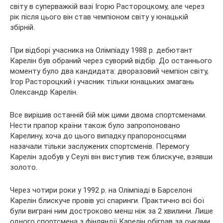
світу в суперважкій вазі Ігорю Растороцкому, але через
рік після цього він став чемпіоном світу у юнацькій
збірній.
При відборі учасника на Олімпіаду 1988 р. дебютант
Карелін був обраний через суворий відбір. До останнього
моменту було два кандидата: дворазовий чемпіон світу,
Ігор Растороцкий і учасник тільки юнацьких змагань
Олександр Карелін.
Все вирішив останній бій між цими двома спортсменами.
Нести прапор країни також було запропоновано
Карелину, хоча до цього випадку прапороносцями
назачали тільки заслужених спортсменів. Перемогу
Карелін здобув у Сеулі він виступив теж блискуче, взявши
золото.
Через чотири роки у 1992 р. на Олімпіаді в Барселоні
Карелін блискуче провів усі спаринги. Практично всі бої
були виграні ним достроково менш ніж за 2 хвилини. Лише
одного спортсмена з фінляндії Карелін обіграв за очками.