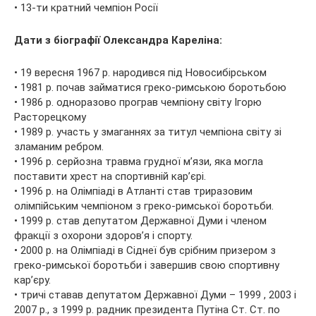
• 13-ти кратний чемпіон Росії
Дати з біографії Олександра Кареліна:
• 19 вересня 1967 р. народився під Новосибірськом
• 1981 р. почав займатися греко-римською боротьбою
• 1986 р. одноразово програв чемпіону світу Ігорю
Расторецкому
• 1989 р. участь у змаганнях за титул чемпіона світу зі
зламаним ребром.
• 1996 р. серйозна травма грудної м’язи, яка могла
поставити хрест на спортивній кар’єрі.
• 1996 р. на Олімпіаді в Атланті став триразовим
олімпійським чемпіоном з греко-римської боротьби.
• 1999 р. став депутатом Державної Думи і членом
фракції з охорони здоров’я і спорту.
• 2000 р. на Олімпіаді в Сіднеї був срібним призером з
греко-римської боротьби і завершив свою спортивну
кар’єру.
• тричі ставав депутатом Державної Думи – 1999 , 2003 і
2007 р., з 1999 р. радник президента Путіна Ст. Ст. по