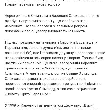
І знову перемога і знову золото.
Через рік після Олімпіади в Барелоне Олександр вп’яте
здобув титул чемпіона світу, що особливо весь
чемпіонат Карелін боровся зі зламаним ребром,
показавши свою цілеспрямованість і стійкість.
Під час поєдинку на чемпіонаті Європи в Будапешті у
Кареліна відірвалася грудна м’яз, але він не тільки
закінчив всі бої, але і проводив дружину в аеропорт і лише
після закінчення всіх справ поїхав у лікарню. Травма була
настільки серйозною що лікарі заборонили Карелину
тренуватися протягом 2-х місяців, а до початку
Олімпіади в Атланті залишалося не більше 3,5 місяців.
Олександр вирішив приховати всю серйозність
перенесеної операції, продовжив тренуватися і відмінно
провів свою третю Олімпіаду, а так само отримавши
«Золоту Зірку» Героя Росії.
У 1999 р. Карелін став депутатом Державної Думи і