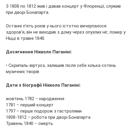
З 1808 по 1812 жив і давав концерт у Флоренції, служив
при дворі Бонапарта.
Останні п’ять років у нього істотно вичерпалося
здоров’я, він не виходив з дому через опухлих ніг, помер у
Ніцці в травні 1840.
Досягнення Нікколо Паганіні:
• Скрипаль-віртуоз, залишив після себе кілька сотень
музичних творів
Дати з біографії Нікколо Паганіні:
жовтень 1782 – народження
1781 – перший концерт
1797 – перше подорож з гастролями
1808-1812 – робота при дворі Бонапарта
Травень 1840 – смерть