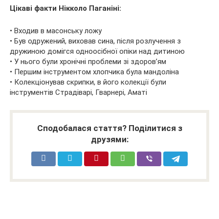
Цікаві факти Нікколо Паганіні:
• Входив в масонську ложу
• Був одружений, виховав сина, після розлучення з
дружиною домігся одноосібної опіки над дитиною
• У нього були хронічні проблеми зі здоров’ям
• Першим інструментом хлопчика була мандоліна
• Колекціонував скрипки, в його колекції були
інструментів Страдіварі, Гварнері, Аматі
Сподобалася стаття? Поділитися з
друзями: