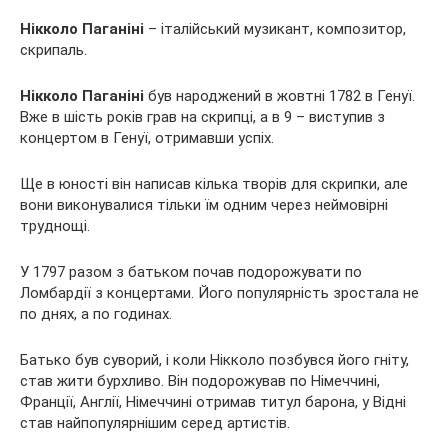
Нікколо Паганіні
– італійський музикант, композитор,
скрипаль.
Нікколо Паганіні
був народжений в жовтні 1782 в
Генуї.
Вже в шість років грав на скрипці, а в 9 – виступив з
концертом в Генуї, отримавши успіх.
Ще в юності він написав кілька творів для скрипки, але
вони виконувалися тільки їм одним через неймовірні
труднощі.
У 1797 разом з батьком почав подорожувати по
Ломбардії з концертами. Його популярність зростала не
по днях, а по годинах.
Батько був суворий, і коли Нікколо позбувся його гніту,
став жити бурхливо. Він подорожував по Німеччині,
Франції, Англії, Німеччині отримав титул барона, у Відні
став найпопулярнішим серед артистів.