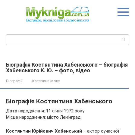
Перейти
до
вмісту
Пошук:
Біографія Костянтина Хабенського – біографія
Хабенського К. Ю. – фото, відео
Біографії
Катерина Моця
Біографія Костянтина Хабенського
Дата народження: 11 січня 1972 року
Місце народження: місто Ленінград
Костянтин Юрійович Хабенський
– актор сучасної