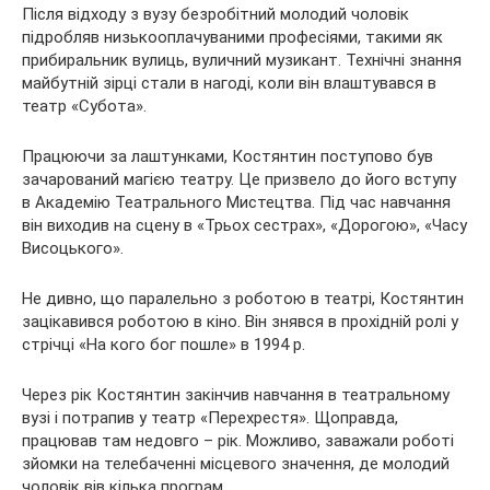
Після відходу з вузу безробітний молодий чоловік
підробляв низькооплачуваними професіями, такими як
прибиральник вулиць, вуличний музикант. Технічні знання
майбутній зірці стали в нагоді, коли він влаштувався в
театр «Субота».
Працюючи за лаштунками, Костянтин поступово був
зачарований магією театру. Це призвело до його вступу
в Академію Театрального Мистецтва. Під час навчання
він виходив на сцену в «Трьох сестрах», «Дорогою», «Часу
Висоцького».
Не дивно, що паралельно з роботою в театрі, Костянтин
зацікавився роботою в кіно. Він знявся в прохідній ролі у
стрічці «На кого бог пошле» в 1994 р.
Через рік Костянтин закінчив навчання в театральному
вузі і потрапив у театр «Перехрестя». Щоправда,
працював там недовго – рік. Можливо, заважали роботі
зйомки на телебаченні місцевого значення, де молодий
чоловік вів кілька програм.