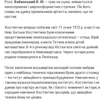
Росії.
Хабенський К. Ю.
– грає на сцені, знімається в
киносериалах і широкоформатних стрічках. Пік його
слави, на
думку прихильників артиста, напевно, ще не
настав.
Костянтин вперше побачив світ 11 січня 1972 р. в місті на
Неві. Батьки Костянтина були класичними
представниками ленінградської інтелігенції – отець Юрій
працював інженером, а мати Тетяна вчила дітей
математики. В 4-х річному віці Кістки вся сім’я на деякий
час перебралася в Нижневартовск. Через чотири роки
родина повернулася в Ленінград.
Після закінчення восьмирічки молодий чоловік вибрав
один з найбільш технічно підкованих Вузів другої столиці
– Інститут авіаційного приладобудування. Навчаючись у
такому вузькоспеціалізованому інституті, Костянтин і не
думав про кар’єру актора. Як і багато знамениті актори, в
середині навчання Костянтин зрозумів, що авіаційна
техніка йому не цікава.