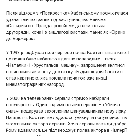
Після відходу з «Прекрестка» Хабенському посміхнулася
удача, і він потрапив під заступництво Райкіна
«Сатирикон». Правда, ролі йому давали тільки
другорядні, хоча і в аншлагові вистави, таких як «Сірано
де Бержерак».
У 1998 р. відбувається чергове поява Костянтина в кіно. І
це поява було набагато вдаліше попередніх – після
«Наталки» і «Хрустальов, машину», запрошення знятися
посипалися як з рогу достатку. «Будинок для багатих»
став картиною, яка поклала початок вже низці
кінематографічних нагород.
У 2000 на телеекранах серіали стрімко набирали
популярність. Один з кримінальних серіалів – «Убивча
сила»- подарував захопленим шанувальникам нову зірку.
На щастя, Костянтину вдалося уникнути популярності в
якості лише актора серіалів. Хоча серіали завжди добре
йому вдавалися, це підтверджує поява актора в «Імперії