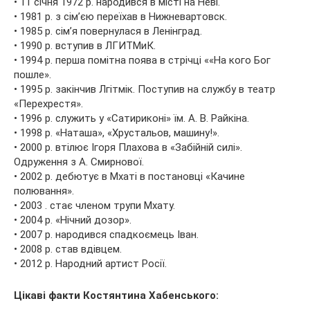
• 11 січня 1972 р. народився в місті на Неві.
• 1981 р. з сім’єю переїхав в Нижневартовск.
• 1985 р. сім’я повернулася в Ленінград.
• 1990 р. вступив в ЛГИТМиК.
• 1994 р. перша помітна поява в стрічці ««На кого Бог
пошле».
• 1995 р. закінчив Лгітмік. Поступив на службу в театр
«Перехрестя».
• 1996 р. служить у «Сатириконі» їм. А. В. Райкіна.
• 1998 р. «Наташа», «Хрустальов, машину!».
• 2000 р. втілює Ігоря Плахова в «Забійній силі».
Одруження з А. Смирнової.
• 2002 р. дебютує в Мхаті в постановці «Качине
полювання».
• 2003 . стає членом трупи Мхату.
• 2004 р. «Нічний дозор».
• 2007 р. народився спадкоємець Іван.
• 2008 р. став вдівцем.
• 2012 р. Народний артист Росії.
Цікаві факти Костянтина Хабенського: