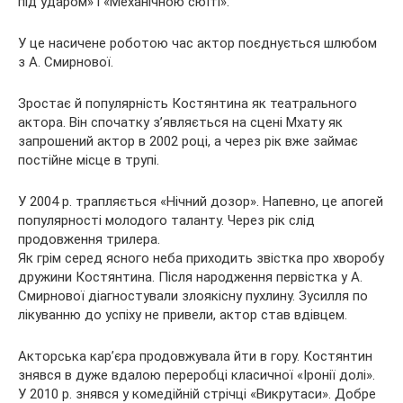
під ударом» і «Механічною сюїті».
У це насичене роботою час актор поєднується шлюбом
з А. Смирнової.
Зростає й популярність Костянтина як театрального
актора. Він спочатку з’являється на сцені Мхату як
запрошений актор в 2002 році, а через рік вже займає
постійне місце в трупі.
У 2004 р. трапляється «Нічний дозор». Напевно, це апогей
популярності молодого таланту. Через рік слід
продовження трилера.
Як грім серед ясного неба приходить звістка про хворобу
дружини Костянтина. Після народження первістка у А.
Смирнової діагностували злоякісну пухлину. Зусилля по
лікуванню до успіху не привели, актор став вдівцем.
Акторська кар’єра продовжувала йти в гору. Костянтин
знявся в дуже вдалою переробці класичної «Іронії долі».
У 2010 р. знявся у комедійній стрічці «Викрутаси». Добре