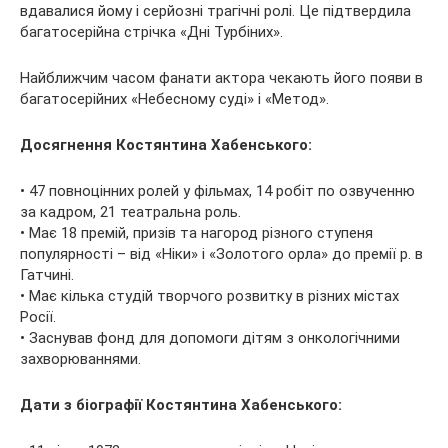
вдавалися йому і серйозні трагічні ролі. Це підтвердила
багатосерійна стрічка «Дні Турбіних».
Найближчим часом фанати актора чекають його появи в
багатосерійних «Небесному суді» і «Метод».
Досягнення Костянтина Хабенського:
• 47 повноцінних ролей у фільмах, 14 робіт по озвученню
за кадром, 21 театральна роль.
• Має 18 премій, призів та нагород різного ступеня
популярності – від «Ніки» і «Золотого орла» до премії р. в
Гатчині.
• Має кілька студій творчого розвитку в різних містах
Росії.
• Заснував фонд для допомоги дітям з онкологічними
захворюваннями.
Дати з біографії Костянтина Хабенського: