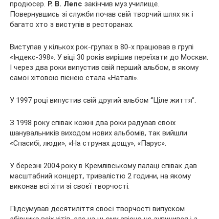
продюсер.
Р. В. Лепс
закінчив муз.училище.
Повернувшись зі служби почав свій творчий шлях як і
багато хто з виступів в ресторанах.
Виступав у кількох рок-групах в 80-х працював в групі
«Індекс-398». У віці 30 років вирішив переїхати до Москви.
І через два роки випустив свій перший альбом, в якому
самої хітовою піснею стала «Наталі».
У 1997 році випустив свій другий альбом “Ціле життя”.
З 1998 року співак кожні два роки радував своїх
шанувальників виходом нових альбомів, так вийшли
«Спасибі, люди», «На струнах дощу», «Парус».
У березні 2004 року в Кремлівському палаці співак дав
масштабний концерт, тривалістю 2 години, на якому
виконав всі хіти зі своєї творчості.
Підсумував десятиліття своєї творчості випуском
збірника всіх хітів, але на цьому звісно не зупинився і з