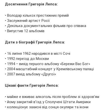
Досягнення Григорія Лепса:
• Володар кількох престижних премій
• Заслужений артист Росії
• Декілька документальних фільмів про співака
• Випустив 12 альбомів
Дати з біографії Григорія Лепса:
• 16 липня 1962 народився в місті Сочі
• 1992 переїзд до Москви
• 1994 – вихід першого альбому «Бережи Вас Бог»
• 2004 масштабний концерт у Кремлівському палаці
• 2007 вихід альбому «Другої»
Цікаві факти Григорія Лепса:
• майже е вживає алкоголь після проблем зі здоров’ям
• йому закритий в’їзд у Сполучені Штати Америки
• колекціонує захисні від сонця окуляри та ікони