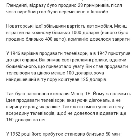
Глендейлі, відразу було продано 28 примірників, після
чого виробництво було перемешено в Іллінойс.
Новаторські ідеї збільшили вартість автомобіля, Мюнц
втратив на кожному близько 1000 доларів (всього було
продано близько 400 авто), компанію довелося закрити.
У 1946 вирішив продавати телевізори, а в 1947 приступив
до цієї справи. Він знімав свої рекламні ролики, вдаючи
божевільного, що привертало увагу. Він став продавати
телевізори за ціною менше 100 доларів, хоча
найдешевший в ту пору коштував 125 доларів.
Так була заснована компанія Мюнц ТБ. Йому ж належить
ідея продавати телевізори, вказуючи діагональ, а не
ширину екрану, як раніше. Також він вмонтував антену
всередину телевізорів, щоб не довелося віддавати ще
150 доларів за неї.
У 1952 році його прибуток становив близько 50 млн