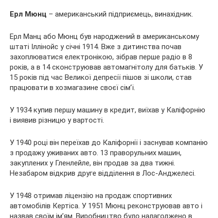
Ерл Мюнц
– американський підприємець, винахідник.
Ерл Манц або Мюнц був народжений в американському
штаті
Іллінойс у січні 1914. Вже з дитинства почав
захоплюватися електронікою, зібрав перше радіо в 8
років, а в 14 сконструював автомагнітолу для батьків. У
15 років під час Великої депресії пішов зі школи, став
працювати в хозмагазине своєї сім’ї.
У 1934 купив першу машину в кредит, виїхав у Каліфорнію
і виявив різницю у вартості.
У 1940 році він переїхав до Каліфорнії і заснував компанію
з продажу уживаних авто. 13 праворульних машин,
закуплених у Гленлейле, він продав за два тижні.
Незабаром відкрив друге відділення в Лос-Анджелесі.
У 1948 отримав ліцензію на продаж спортивних
автомобілів Кертіса. У 1951 Мюнц реконструював авто і
назвав своїм ім’ям. Виробництво було налагоджено в