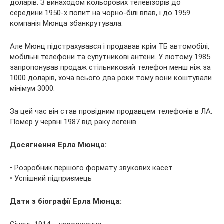
доларів. З винаходом кольорових телевізорів до
середини 1950-х попит на чорно-білі впав, і до 1959
компанія Мюнца збанкрутувала.
Але Мюнц підстрахувався і продавав крім ТБ автомобілі,
мобільні телефони та супутникові антени. У лютому 1985
запропонував продаж стільниковий телефон менш ніж за
1000 доларів, хоча всього два роки тому вони коштували
мінімум 3000.
За цей час він став провідним продавцем телефонів в ЛА.
Помер у червні 1987 від раку легенів.
Досягнення Ерла Мюнца:
• Розробник першого формату звукових касет
• Успішний підприємець
Дати з біографії Ерла Мюнца: