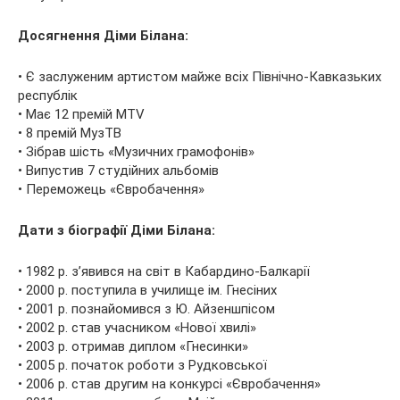
Досягнення Діми Білана:
• Є заслуженим артистом майже всіх Північно-Кавказьких
республік
• Має 12 премій MTV
• 8 премій МузТВ
• Зібрав шість «Музичних грамофонів»
• Випустив 7 студійних альбомів
• Переможець «Євробачення»
Дати з біографії Діми Білана:
• 1982 р. з’явився на світ в Кабардино-Балкарії
• 2000 р. поступила в училище ім. Гнесіних
• 2001 р. познайомився з Ю. Айзеншпісом
• 2002 р. став учасником «Нової хвилі»
• 2003 р. отримав диплом «Гнесинки»
• 2005 р. початок роботи з Рудковської
• 2006 р. став другим на конкурсі «Євробачення»