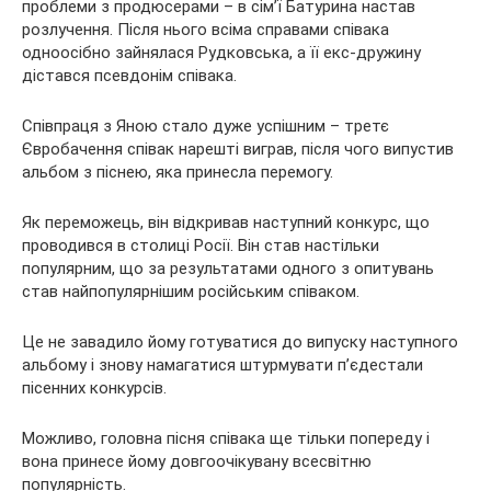
проблеми з продюсерами – в сім’ї Батурина настав
розлучення. Після нього всіма справами співака
одноосібно зайнялася Рудковська, а її екс-дружину
дістався псевдонім співака.
Співпраця з Яною стало дуже успішним – третє
Євробачення співак нарешті виграв, після чого випустив
альбом з піснею, яка принесла перемогу.
Як переможець, він відкривав наступний конкурс, що
проводився в столиці Росії. Він став настільки
популярним, що за результатами одного з опитувань
став найпопулярнішим російським співаком.
Це не завадило йому готуватися до випуску наступного
альбому і знову намагатися штурмувати п’єдестали
пісенних конкурсів.
Можливо, головна пісня співака ще тільки попереду і
вона принесе йому довгоочікувану всесвітню
популярність.