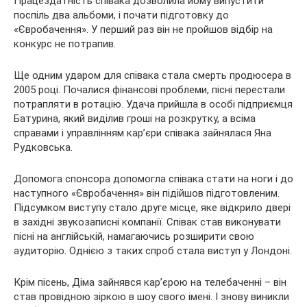
Працездатність співака дозволила йому випустити
поспіль два альбоми, і почати підготовку до
«Євробачення». У перший раз він не пройшов відбір на
конкурс не потрапив.
Ще одним ударом для співака стала смерть продюсера в
2005 році. Почалися фінансові проблеми, пісні перестали
потрапляти в ротацію. Удача прийшла в особі підприємця
Батурина, який виділив гроші на розкрутку, а всіма
справами і управлінням кар’єри співака зайнялася Яна
Рудковська.
Допомога спонсора допомогла співака стати на ноги і до
наступного «Євробачення» він підійшов підготовленим.
Підсумком виступу стало друге місце, яке відкрило двері
в західні звукозаписні компанії. Співак став виконувати
пісні на англійській, намагаючись розширити свою
аудиторію. Однією з таких спроб стала виступ у Лондоні.
Крім пісень, Діма зайнявся кар’єрою на телебаченні – він
став провідною зіркою в шоу свого імені. І знову виникли