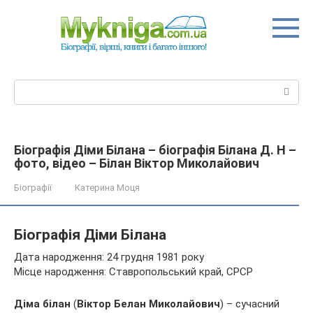
Перейти
до
вмісту
Пошук:
Біографія Діми Білана – біографія Білана Д. Н –
фото, відео – Білан Віктор Миколайович
Біографії
Катерина Моця
Біографія Діми Білана
Дата народження: 24 грудня 1981 року
Місце народження: Ставропольський край, СРСР
Діма білан
(
Віктор Белан Миколайович
) – сучасний