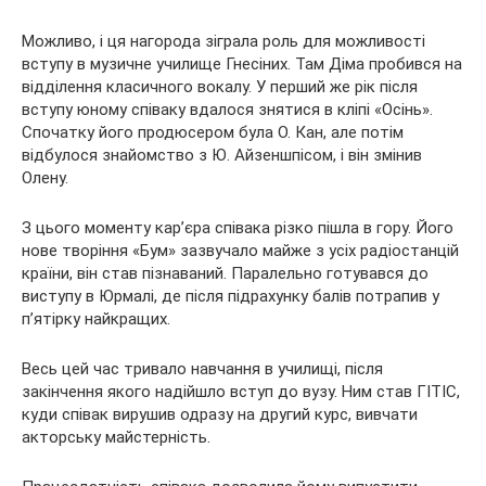
Можливо, і ця нагорода зіграла роль для можливості
вступу в музичне училище Гнесіних. Там Діма пробився на
відділення класичного вокалу. У перший же рік після
вступу юному співаку вдалося знятися в кліпі «Осінь».
Спочатку його продюсером була О. Кан, але потім
відбулося знайомство з Ю. Айзеншпісом, і він змінив
Олену.
З цього моменту кар’єра співака різко пішла в гору. Його
нове творіння «Бум» зазвучало майже з усіх радіостанцій
країни, він став пізнаваний. Паралельно готувався до
виступу в Юрмалі, де після підрахунку балів потрапив у
п’ятірку найкращих.
Весь цей час тривало навчання в училищі, після
закінчення якого надійшло вступ до вузу. Ним став ГІТІС,
куди співак вирушив одразу на другий курс, вивчати
акторську майстерність.