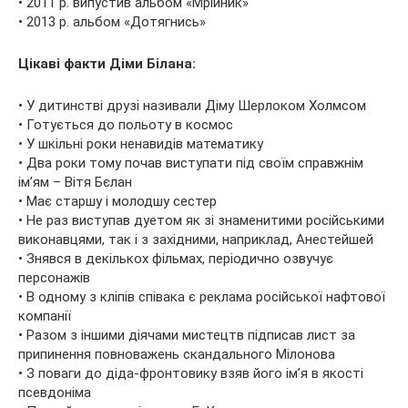
• 2011 р. випустив альбом «Мрійник»
• 2013 р. альбом «Дотягнись»
Цікаві факти Діми Білана:
• У дитинстві друзі називали Діму Шерлоком Холмсом
• Готується до польоту в космос
• У шкільні роки ненавидів математику
• Два роки тому почав виступати під своїм справжнім
ім’ям – Вітя Бєлан
• Має старшу і молодшу сестер
• Не раз виступав дуетом як зі знаменитими російськими
виконавцями, так і з західними, наприклад, Анестейшей
• Знявся в декількох фільмах, періодично озвучує
персонажів
• В одному з кліпів співака є реклама російської нафтової
компанії
• Разом з іншими діячами мистецтв підписав лист за
припинення повноважень скандального Мілонова
• З поваги до діда-фронтовику взяв його ім’я в якості
псевдоніма