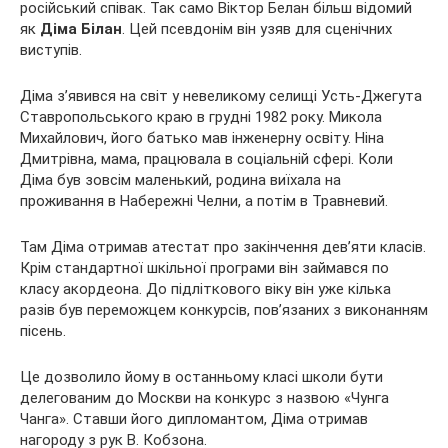
російський співак. Так само Віктор Белан більш відомий
як
Діма Білан
. Цей псевдонім він узяв для сценічних
виступів.
Діма з’явився на світ у невеликому селищі Усть-Джегута
Ставропольського краю в грудні 1982 року. Микола
Михайлович, його батько мав інженерну освіту. Ніна
Дмитрівна, мама, працювала в соціальній сфері. Коли
Діма був зовсім маленький, родина виїхала на
проживання в Набережні Челни, а потім в Травневий.
Там Діма отримав атестат про закінчення дев’яти класів.
Крім стандартної шкільної програми він займався по
класу акордеона. До підліткового віку він уже кілька
разів був переможцем конкурсів, пов’язаних з виконанням
пісень.
Це дозволило йому в останньому класі школи бути
делегованим до Москви на конкурс з назвою «Чунга
Чанга». Ставши його дипломантом, Діма отримав
нагороду з рук В. Кобзона.