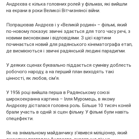
Андрєєва є кілька головних ролей у фільмах, які вийшли
на екрани в роки Великої Вітчизняної війни.
Попрацював Андрєєв і у «Великій родині» – фільмі, який
по-новому показує звичні здається для того часу речі, з
новими висновками і відповідями. З цієї картини
починається новий для радянського кінематографа етап,
де висміюються і звичні радянській людині парадигми.
У деяких сценах буквально піддається сумніву доблесть
робочого народу, а на перший план виходять такі
цінності, як любов, сім’я.
У 1956 році вийшла перша в Радянському союзі
широкоекранна картина – Ілля Муромець, в якому
Андрєєву дісталася головна роль. Більше 10 тисяч коней
брали участь в одній зі сцен фільму. У фільмі були навіть
спецефекти.
Як на знімальному майданчику з’явився міліціонер, який