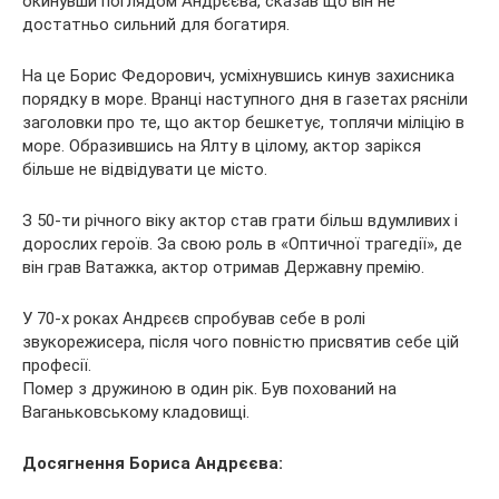
окинувши поглядом Андрєєва, сказав що він не
достатньо сильний для богатиря.
На це Борис Федорович, усміхнувшись кинув захисника
порядку в море. Вранці наступного дня в газетах рясніли
заголовки про те, що актор бешкетує, топлячи міліцію в
море. Образившись на Ялту в цілому, актор зарікся
більше не відвідувати це місто.
З 50-ти річного віку актор став грати більш вдумливих і
дорослих героїв. За свою роль в «Оптичної трагедії», де
він грав Ватажка, актор отримав Державну премію.
У 70-х роках Андрєєв спробував себе в ролі
звукорежисера, після чого повністю присвятив себе цій
професії.
Помер з дружиною в один рік. Був похований на
Ваганьковському кладовищі.
Досягнення Бориса Андрєєва: