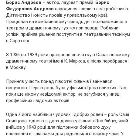
Борис Андрєєв
– актор, лауреат премій.
Борис
Федорович Андрєєв
народився і виріс в сім’ї робітників.
Дитинство і юність провів у приволзькому краї.
Працював на комбайновому-заводі, де і познайомився з
театром в драматичному гуртку при заводі. Роблячи
успіхи, прийняв рішення поступити в театральний технікум
в Саратові.
З 1936 по 1939 роки працював спочатку в Саратовському
драматичному театрі імені К. Маркса, а після перебрався
в Москву.
Прийняв участь понад півсотні фільмів і займався
озвучкою. Перша роль була у фільмі «Трактористи». Там,
поки ще нікому невідомий актор, не загубився у низці
професійних і відомих акторів.
Одна з його найбільш чудових і добрих ролей – роль Саші
Свинцова, одного з двох друзів у фільмі «Два бійці», який
вийшов у 1943 році для підтримки бойового духу
населення в такі важкі для радянського народу часи. У