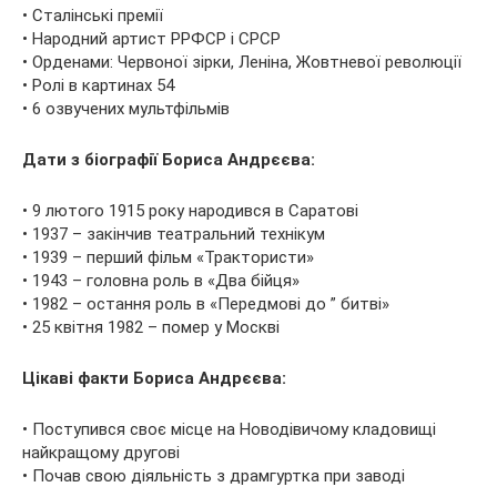
• Сталінські премії
• Народний артист РРФСР і СРСР
• Орденами: Червоної зірки, Леніна, Жовтневої революції
• Ролі в картинах 54
• 6 озвучених мультфільмів
Дати з біографії Бориса Андрєєва:
• 9 лютого 1915 року народився в Саратові
• 1937 – закінчив театральний технікум
• 1939 – перший фільм «Трактористи»
• 1943 – головна роль в «Два бійця»
• 1982 – остання роль в «Передмові до ” битві»
• 25 квітня 1982 – помер у Москві
Цікаві факти Бориса Андрєєва:
• Поступився своє місце на Новодівичому кладовищі
найкращому другові
• Почав свою діяльність з драмгуртка при заводі