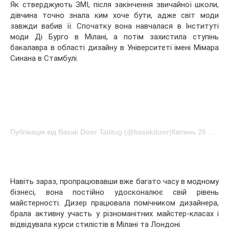
Як стверджують ЗМІ, після закінчення звичайної школи,
дівчина точно знала ким хоче бути, адже світ моди
завжди вабив її. Спочатку вона навчалася в Інституті
моди Ді Бурго в Мілані, а потім захистила ступінь
бакалавра в області дизайну в Університеті імені Мімара
Синана в Стамбулі.
Публікація від Basak Dizer Tatlitug (@basakdizer)Квітень 25 2015 в 7:06 PDT
Навіть зараз, пропрацювавши вже багато часу в модному
бізнесі, вона постійно удосконалює свій рівень
майстерності. Дизер працювала помічником дизайнера,
брала активну участь у різноманітних майстер-класах і
відвідувала курси стилістів в Мілані та Лондоні.