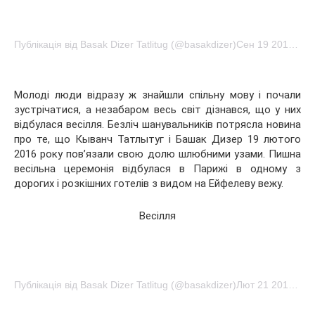
Публікація від Basak Dizer Tatlitug (@basakdizer)Сен 19 2016 в 1:58 PDT
Молоді люди відразу ж знайшли спільну мову і почали
зустрічатися, а незабаром весь світ дізнався, що у них
відбулася весілля. Безліч шанувальників потрясла новина
про те, що Кыванч Татлытуг і Башак Дизер 19 лютого
2016 року пов’язали свою долю шлюбними узами. Пишна
весільна церемонія відбулася в Парижі в одному з
дорогих і розкішних готелів з видом на Ейфелеву вежу.
Весілля
Публікація від Basak Dizer Tatlitug (@basakdizer)Лют 21 2016 в 3:17 PST