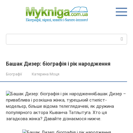
Перейти
до
вмісту
Пошук:
Башак Дизер: біографія і рік народження
Біографії
Катерина Моця
Башак Дизер –
приваблива і розкішна жінка, турецький стиліст-
модельєр, більше відома телеглядачеві, як дружина
популярного актора Кыванча Татлытуга. Хто ця
загадкова жінка? Давайте дізнаємося нижче.