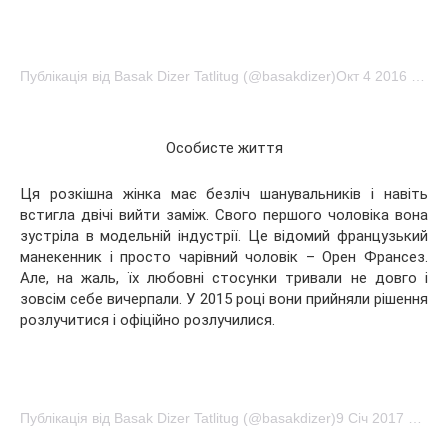
Публікація від Basak Dizer Tatlitug (@basakdizer)Окт 4 2016 о 4:18 PDT
Особисте життя
Ця розкішна жінка має безліч шанувальників і навіть
встигла двічі вийти заміж. Свого першого чоловіка вона
зустріла в модельній індустрії. Це відомий французький
манекенник і просто чарівний чоловік – Орен Франсез.
Але, на жаль, їх любовні стосунки тривали не довго і
зовсім себе вичерпали. У 2015 році вони прийняли рішення
розлучитися і офіційно розлучилися.
Публікація від Basak Dizer Tatlitug (@basakdizer)9 Січ 2017 о 9:55 PST