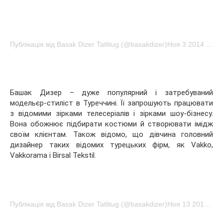
Публікація від Basak Dizer Tatlitug (@basakdizer)Ноя 3 2014 в 7:38 PST
Башак Дизер – дуже популярний і затребуваний
модельєр-стиліст в Туреччині. Її запрошують працювати
з відомими зірками телесеріалів і зірками шоу-бізнесу.
Вона обожнює підбирати костюми й створювати імідж
своїм клієнтам. Також відомо, що дівчина головний
дизайнер таких відомих турецьких фірм, як Vakko,
Vakkorama і Birsal Tekstil.
Публікація від Basak Dizer Tatlitug (@basakdizer)Ноя 13 2016 о 9:51 PST