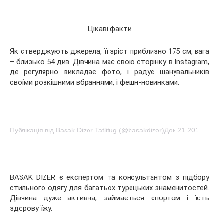
Цікаві факти
Як стверджують джерела, її зріст приблизно 175 см, вага
– близько 54 див. Дівчина має свою сторінку в Instagram,
де регулярно викладає фото, і радує шанувальників
своїми розкішними вбраннями, і фешн-новинками.
Публікація від Basak Dizer Tatlitug (@basakdizer)Дек 21 2016 в 4:16 PST
BASAK DIZER є експертом та консультантом з підбору
стильного одягу для багатьох турецьких знаменитостей.
Дівчина дуже активна, займається спортом і їсть
здорову їжу.