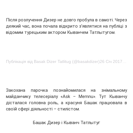
Після розлучення Дизер не довго пробула в самоті. Через
деякий час, вона почала відкрито з’являтися на публіці з
відомим турецьким актором Кыванчем Татлытугом.
Публікація від Basak Dizer Tatlitug (@basakdizer)26 Січ 2017 о 5:30 PST
Закохана парочка познайомилася на знімальному
майданчику телесеріалу «Ask – Memnu». Тут Кыванчу
дісталася головна роль, а красуня Башак працювала в
своїй сфері діяльності – стилістом.
Башак Дизер і Кыванч Татлытуг