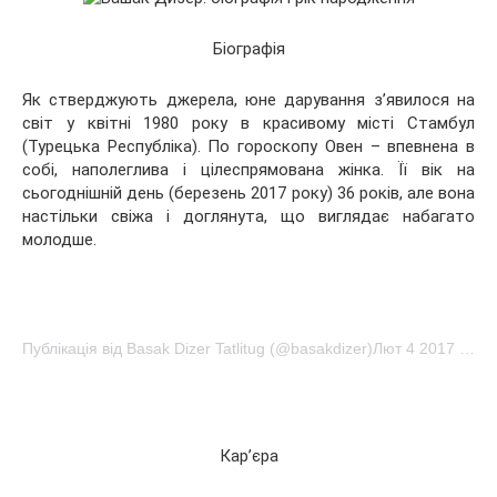
Біографія
Як стверджують джерела, юне дарування з’явилося на
світ
у квітні 1980 року в красивому місті Стамбул
(Турецька Республіка). По гороскопу Овен – впевнена в
собі, наполеглива і цілеспрямована жінка. Її вік на
сьогоднішній день (березень 2017 року) 36 років, але вона
настільки свіжа і доглянута, що виглядає набагато
молодше.
Публікація від Basak Dizer Tatlitug (@basakdizer)Лют 4 2017 о 10:58 PST
Кар’єра