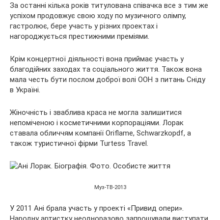
За останні кілька років титулована співачка все з тим же
успіхом продовжує свою ходу по музичного олімпу,
гастролює, бере участь у різних проектах і
нагороджується престижними преміями.
Крім концертної діяльності вона приймає участь у
благодійних заходах та соціального життя. Також вона
мала честь бути послом доброї волі ООН з питань Сніду
в Україні.
Жіночність і зваблива краса не могла залишитися
непоміченою і косметичними корпораціями. Лорак
ставала обличчям компанії Oriflame, Schwarzkopdf, а
також туристичної фірми Turtess Travel.
Муз-ТВ-2013
У 2011 Ані брала участь у проекті «Привид опери».
Народну артистку неодноразово запрошували виступати