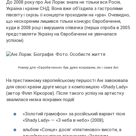
До 2008 року про Ані Лорак знала не тільки вся Росія,
Україна і країни СНД. Вона вже об’їздила з гастролями
півсвіту і скрізь її концерти проходили на «ура». Очевидно,
що нескореним лишився тільки конкурс Євробачення,
куди в 2008 році і вирушила співачка (перша спроба в 2005
представляти Україну на Євробаченні не увінчалася
успіхом).
Номер для «Євробачення» був дуже яскравим, як і сама Ані
На престижному європейському першості Ані завоювала
для своєї країни друге місце з композицією «Shady Lady»
(автор Філіп Кіркоров). Після такого успіху на артистку
звалилася низка яскравих подій:
«Золотий грамофон» за російський варіант пісні
«Shady Lady» — «З неба в небо» (2008);
альбом «Сонце» досяг «платинової» висоти, а