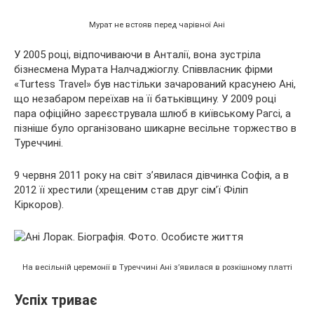
Мурат не встояв перед чарівної Ані
У 2005 році, відпочиваючи в Анталії, вона зустріла
бізнесмена Мурата Налчаджіоглу. Співвласник фірми
«Turtess Travel» був настільки зачарований красунею Ані,
що незабаром переїхав на її батьківщину. У 2009 році
пара офіційно зареєструвала шлюб в київському Рагсі, а
пізніше було організовано шикарне весільне торжество в
Туреччині.
9 червня 2011 року на світ з’явилася дівчинка Софія, а в
2012 її хрестили (хрещеним став друг сім’ї Філіп
Кіркоров).
На весільній церемонії в Туреччині Ані з’явилася в розкішному платті
Успіх триває