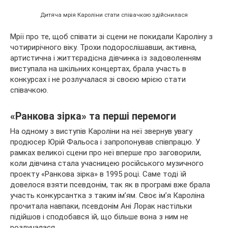
Дитяча мрія Кароліни стати співачкою здійснилася
Мрії про те, щоб співати зі сцени не покидали Кароліну з
чотирирічного віку. Трохи подорослішавши, активна,
артистична і життєрадісна дівчинка із задоволенням
виступала на шкільних концертах, брала участь в
конкурсах і не розлучалася зі своєю мрією стати
співачкою.
«Ранкова зірка» та перші перемоги
На одному з виступів Кароліни на неї звернув увагу
продюсер Юрій Фальоса і запропонував співпрацю. У
рамках великої сцени про неї вперше про заговорили,
коли дівчина стала учасницею російського музичного
проекту «Ранкова зірка» в 1995 році. Саме тоді їй
довелося взяти псевдонім, так як в програмі вже брала
участь конкурсантка з таким ім’ям. Своє ім’я Кароліна
прочитала навпаки, псевдонім Ані Лорак настільки
підійшов і сподобався їй, що більше вона з ним не
розлучалася.