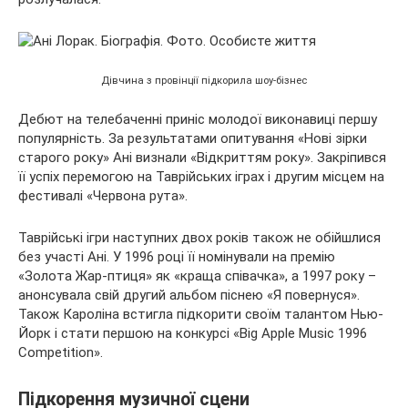
Дівчина з провінції підкорила шоу-бізнес
Дебют на телебаченні приніс молодої виконавиці першу
популярність. За результатами опитування «Нові зірки
старого року» Ані визнали «Відкриттям року». Закріпився
її успіх перемогою на Таврійських іграх і другим місцем на
фестивалі «Червона рута».
Таврійські ігри наступних двох років також не обійшлися
без участі Ані. У 1996 році її номінували на премію
«Золота Жар-птиця» як «краща співачка», а 1997 року –
анонсувала свій другий альбом піснею «Я повернуся».
Також Кароліна встигла підкорити своїм талантом Нью-
Йорк і стати першою на конкурсі «Big Apple Music 1996
Competition».
Підкорення музичної сцени