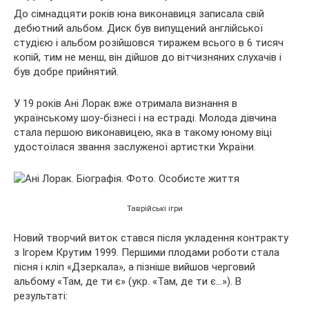
До сімнадцяти років юна виконавиця записала свій
дебютний альбом. Диск був випущений англійської
студією і альбом розійшовся тиражем всього в 6 тисяч
копій, тим не менш, він дійшов до вітчизняних слухачів і
був добре прийнятий.
У 19 років Ані Лорак вже отримала визнання в
українському шоу-бізнесі і на естраді. Молода дівчина
стала першою виконавицею, яка в такому юному віці
удостоїлася звання заслуженої артистки України.
Таврійські ігри
Новий творчий виток стався після укладення контракту
з Ігорем Крутим 1999. Першими плодами роботи стала
пісня і кліп «Дзеркала», а пізніше вийшов черговий
альбому «Там, де ти є» (укр. «Там, де ти є…»). В
результаті: