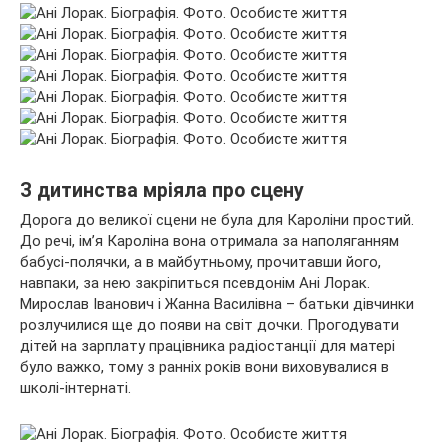
З дитинства мріяла про сцену
Дорога до великої сцени не була для Кароліни простий.
До речі, ім’я Кароліна вона отримала за наполяганням
бабусі-полячки, а в майбутньому, прочитавши його,
навпаки, за нею закріпиться псевдонім Ані Лорак.
Мирослав Іванович і Жанна Василівна – батьки дівчинки
розлучилися ще до появи на світ дочки. Прогодувати
дітей на зарплату працівника радіостанції для матері
було важко, тому з ранніх років вони виховувалися в
школі-інтернаті.