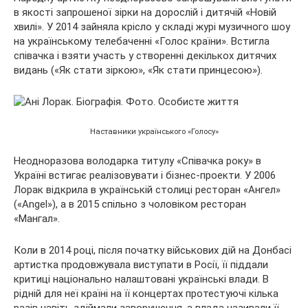
в якості запрошеної зірки на дорослій і дитячій «Новій
хвилі». У 2014 зайняла крісло у складі журі музичного шоу
на українському телебаченні «Голос країни». Встигла
співачка і взяти участь у створенні декількох дитячих
видань («Як стати зіркою», «Як стати принцесою»).
Наставники українського «Голосу»
Неодноразова володарка титулу «Співачка року» в
Україні встигає реалізовувати і бізнес-проекти. У 2006
Лорак відкрила в українській столиці ресторан «Ангел»
(«Angel»), а в 2015 спільно з чоловіком ресторан
«Мангал».
Коли в 2014 році, після початку військових дій на Донбасі
артистка продовжувала виступати в Росії, її піддали
критиці національно налаштовані українські влади. В
рідній для неї країні на її концертах протестуючі кілька
разів навіть здіймали заворушення, а влада називали її