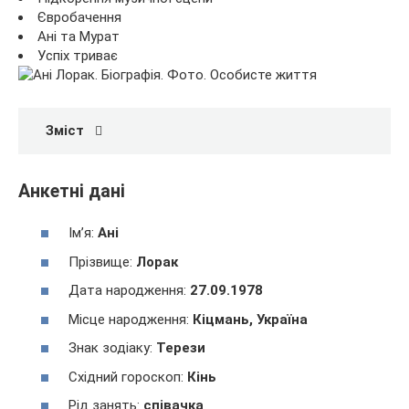
Євробачення
Ані та Мурат
Успіх триває
Зміст
Анкетні дані
Ім’я:
Ані
Прізвище:
Лорак
Дата народження:
27.09.1978
Місце народження:
Кіцмань, Україна
Знак зодіаку:
Терези
Східний гороскоп:
Кінь
Рід занять:
співачка