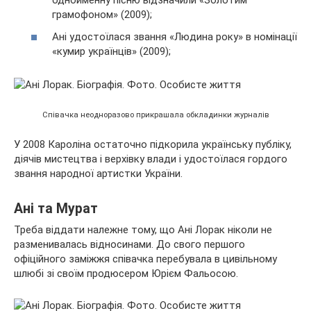
однойменну пісню відзначили «Золотим
грамофоном» (2009);
Ані удостоїлася звання «Людина року» в номінації
«кумир українців» (2009);
Співачка неодноразово прикрашала обкладинки журналів
У 2008 Кароліна остаточно підкорила українську публіку,
діячів мистецтва і верхівку влади і удостоїлася гордого
звання народної артистки України.
Ані та Мурат
Треба віддати належне тому, що Ані Лорак ніколи не
разменивалась відносинами. До свого першого
офіційного заміжжя співачка перебувала в цивільному
шлюбі зі своїм продюсером Юрієм Фальосою.