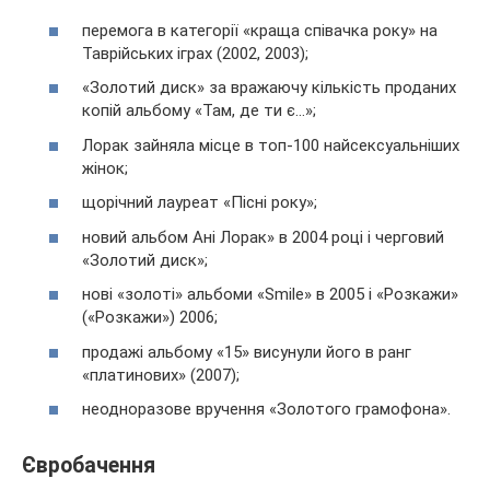
перемога в категорії «краща співачка року» на
Таврійських іграх (2002, 2003);
«Золотий диск» за вражаючу кількість проданих
копій альбому «Там, де ти є…»;
Лорак зайняла місце в топ-100 найсексуальніших
жінок;
щорічний лауреат «Пісні року»;
новий альбом Ані Лорак» в 2004 році і черговий
«Золотий диск»;
нові «золоті» альбоми «Smile» в 2005 і «Розкажи»
(«Розкажи») 2006;
продажі альбому «15» висунули його в ранг
«платинових» (2007);
неодноразове вручення «Золотого грамофона».
Євробачення