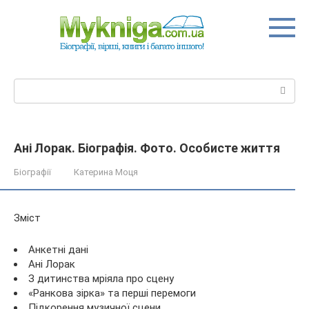
Перейти
до
вмісту
Пошук:
Ані Лорак. Біографія. Фото. Особисте життя
Біографії
Катерина Моця
Зміст
Анкетні дані
Ані Лорак
З дитинства мріяла про сцену
«Ранкова зірка» та перші перемоги
Підкорення музичної сцени