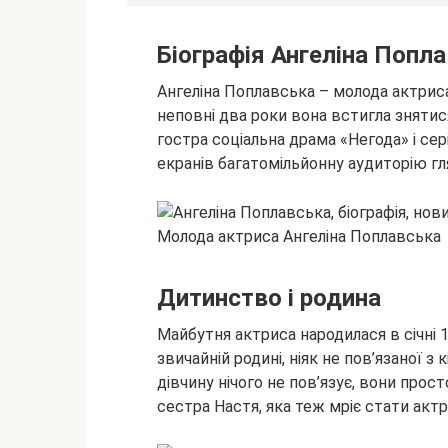
Біографія Ангеліна Попл
Ангеліна Поплавська – молода актриса,
неповні два роки вона встигла знятис
гостра соціальна драма «Негода» і сері
екранів багатомільйонну аудиторію гл
Молода актриса Ангеліна Поплавська
Дитинство і родина
Майбутня актриса народилася в січні 1
звичайній родині, ніяк не пов’язаної 
дівчину нічого не пов’язує, вони прос
сестра Настя, яка теж мріє стати акт