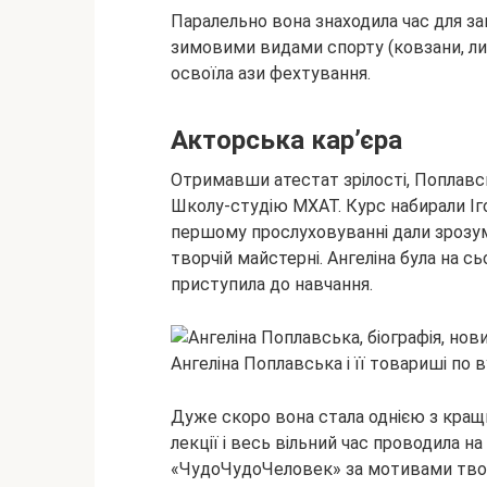
Паралельно вона знаходила час для з
зимовими видами спорту (ковзани, лиж
освоїла ази фехтування.
Акторська кар’єра
Отримавши атестат зрілості, Поплавс
Школу-студію МХАТ. Курс набирали Іго
першому прослуховуванні дали зрозуміт
творчій майстерні. Ангеліна була на с
приступила до навчання.
Ангеліна Поплавська і її товариші по 
Дуже скоро вона стала однією з кращи
лекції і весь вільний час проводила н
«ЧудоЧудоЧеловек» за мотивами твор