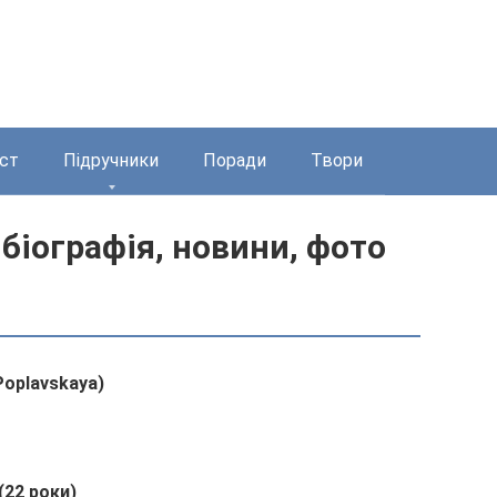
ст
Підручники
Поради
Твори
біографія, новини, фото
Poplavskaya)
(22 роки)