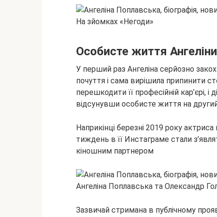
На зйомках «Негоди»
Особисте життя Ангелін
У перший раз Ангеліна серйозно закоха
почуття і сама вирішила припинити ст
перешкодити її професійній кар’єрі, і 
відсунувши особисте життя на другий
Наприкінці березні 2019 року актриса
тиждень в її Инстаграме стали з’являт
кіношним партнером
Ангеліна Поплавська та Олександр Го
Зазвичай стримана в публічному прояв