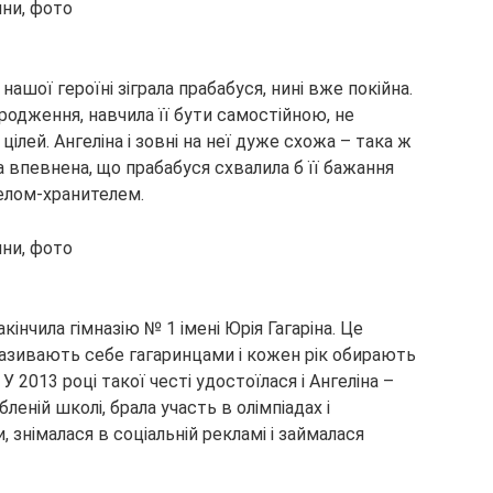
ашої героїні зіграла прабабуся, нині вже покійна.
родження, навчила її бути самостійною, не
ілей. Ангеліна і зовні на неї дуже схожа – така ж
а впевнена, що прабабуся схвалила б її бажання
гелом-хранителем.
кінчила гімназію № 1 імені Юрія Гагаріна. Це
о називають себе гагаринцами і кожен рік обирають
 2013 році такої честі удостоїлася і Ангеліна –
леній школі, брала участь в олімпіадах і
, знімалася в соціальній рекламі і займалася