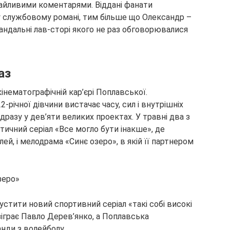
айливими коментарями. Віддані фанати
 у службовому романі, тим більше що Олександр –
кандальні лав-сторі якого не раз обговорювалися
аз
інематографічній кар’єрі Поплавської.
-річної дівчини вистачає часу, сил і внутрішніх
дразу у дев’яти великих проектах. У травні два з
ичний серіал «Все могло бути інакше», де
лей, і мелодрама «Синє озеро», в якій її партнером
зеро»
устити новий спортивний серіал «такі собі високі
зіграє Павло Дерев’янко, а Поплавська
анди з волейболу.