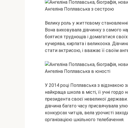
Ангеліна Поплавська з сестрою
Велику роль у життєвому становленні н
Вона виховувала дівчинку з самого на
боятися труднощів і домагатися своїх ц
кучерява, кирпата і великоока. Дівчин
стати актрисою, і вважає її своїм ан
Ангеліна Поплавська в юності
У 2014 році Поплавська з відзнакою за
найкраща школа в місті, її учні горд
президента своєї невеликої держави. У
дівчина багато часу присвячувала улюб
конкурсах читців, вела урочисті заходи
організацією шкільного телебачення.