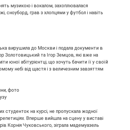
анять музикою і вокалом, захоплювалася
і, сноуборд, грав з хлопцями у футбол і навіть
ька вирушила до Москви і подала документи в
р Золотовицький та Ігор Земцов, які вже на
и юної абітурієнтці, що хочуть бачити її у своїй
ьомому небі від щастя і з величезним завзяттям
вузу
х студенток на курсі, не пропускала жодної
а репетиціях. Вперше вийшла на сцену у виставі
ів Корнія Чуковського, зіграла мадемуазель