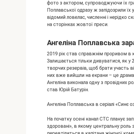
фото з актором, супроводжуючи їх гр
Поплавської одразу ж запідозрили їх
відомий ловелас, численні і нерідко с
на сторінках жовтої преси.
Ангеліна Поплавська зар
2019 рік став справжнім проривом в к
Залишається тільки дивуватися, як у 22
творчих резервів, щоб брати участь ві
них вже вийшли на екрани – це драмат
Ангеліна виконала одну з провідних ро
став Юрій Батурін.
Ангеліна Поплавська в серіалі «Синє о
На початку осені канал СТС планує зап
здоровані», в якому центральну роль 
перевтілиться в капітана жіночої ком