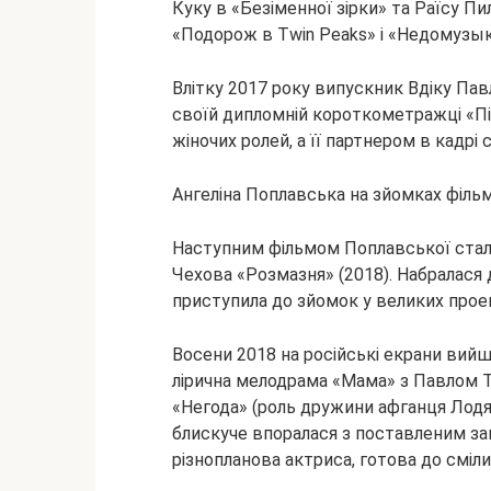
Куку в «Безіменної зірки» та Раїсу Пи
«Подорож в Twin Peaks» і «Недомузык
Влітку 2017 року випускник Вдіку Па
своїй дипломній короткометражці «Під
жіночих ролей, а її партнером в кадрі
Ангеліна Поплавська на зйомках філь
Наступним фільмом Поплавської стала 
Чехова «Розмазня» (2018). Набралася 
приступила до зйомок у великих прое
Восени 2018 на російські екрани вийшл
лірична мелодрама «Мама» з Павлом Тр
«Негода» (роль дружини афганця Лодя
блискуче впоралася з поставленим за
різнопланова актриса, готова до смі