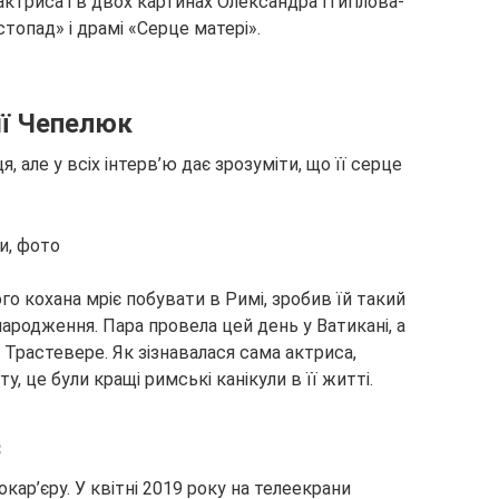
 актриса і в двох картинах Олександра Ітигілова-
опад» і драмі «Серце матері».
ії Чепелюк
я, але у всіх інтерв’ю дає зрозуміти, що її серце
го кохана мріє побувати в Римі, зробив їй такий
ародження. Пара провела цей день у Ватикані, а
а Трастевере. Як зізнавалася сама актриса,
, це були кращі римські канікули в її житті.
з
ар’єру. У квітні 2019 року на телеекрани