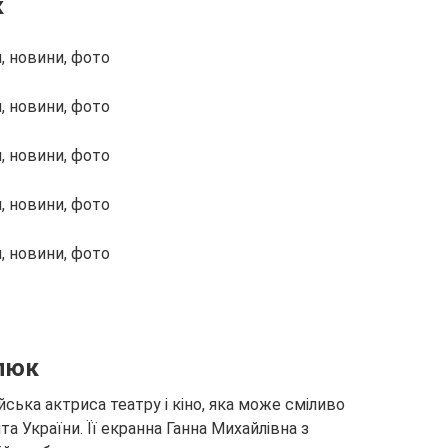
к
елюк
йська актриса театру і кіно, яка може сміливо
а України. Її екранна Ганна Михайлівна з