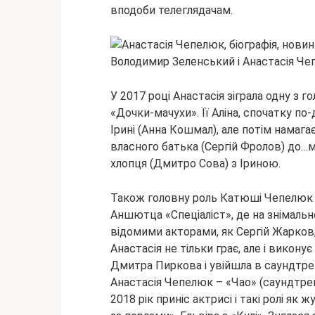
вподоби телеглядачам.
Володимир Зеленський і Анастасія Чеп
У 2017 році Анастасія зіграла одну з г
«Дочки-мачухи». Її Аліна, спочатку 
Ірині (Анна Кошмал), але потім намаг
власного батька (Сергій Фролов) до…м
хлопця (Дмитро Сова) з Іриною.
Також головну роль Катюші Чепелюк з
Аншютца «Спеціаліст», де на знімаль
відомими акторами, як Сергій Жарков
Анастасія не тільки грає, але і викону
Дмитра Пиркова і увійшла в саундтрек
Анастасія Чепелюк – «Чао» (саундтрек 
2018 рік приніс актрисі і такі ролі я