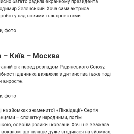
дійсно багато радила екранному президента
лодимир Зеленський. Хоча сама актриса
іє роботу над новими телепроектами.
 – Київ – Москва
станній рік перед розпадом Радянського Союзу,
ібності дівчинка виявляла з дитинства і вже тоді
и виросте.
і на зйомках знаменитої «Ліквідації» Сергія
танцями – спочатку народними, потім
кою, освоїла ролики і ковзани. Хоч і не вважала
 вокалом, що пізніше дуже згодилася на зйомках.