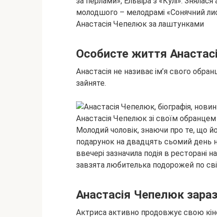
за перлами», Ельвіра з «Кулі». Знялася
молодшого – мелодрамі «Сонячний лист
Анастасія Чепелюк за лаштунками
Особисте життя Анастас
Анастасія не називає ім’я свого обранц
зайняте.
Анастасія Чепелюк зі своїм обранцем
Молодий чоловік, знаючи про те, що йо
подарунок на двадцять сьомий день н
ввечері зазначила подія в ресторані н
завзята любителька подорожей по світу
Анастасія Чепелюк зара
Актриса активно продовжує свою кінок