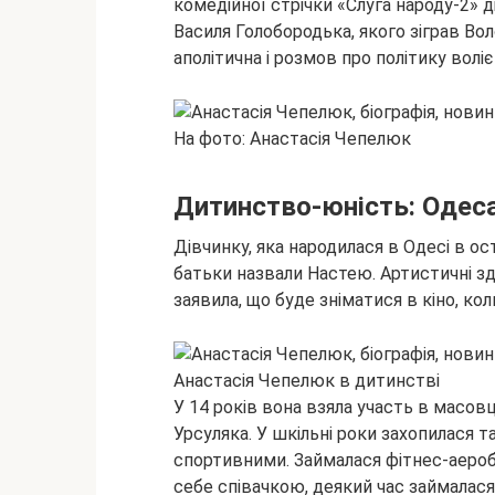
комедійної стрічки «Слуга народу-2» 
Василя Голобородька, якого зіграв Во
аполітична і розмов про політику вол
На фото: Анастасія Чепелюк
Дитинство-юність: Одеса
Дівчинку, яка народилася в Одесі в о
батьки назвали Настею. Артистичні зд
заявила, що буде зніматися в кіно, кол
Анастасія Чепелюк в дитинстві
У 14 років вона взяла участь в масовц
Урсуляка. У шкільні роки захопилася 
спортивними. Займалася фітнес-аеробі
себе співачкою, деякий час займалася