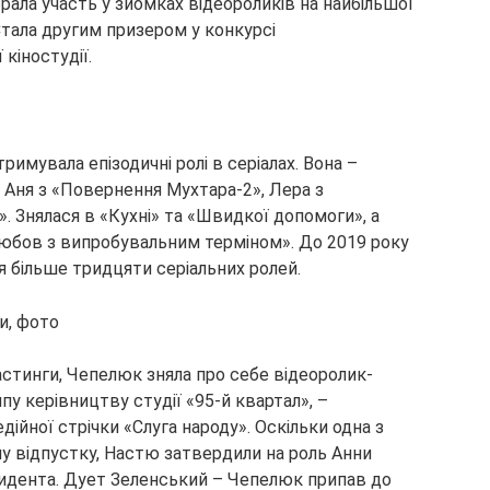
брала участь у зйомках відеороликів на найбільшої
Стала другим призером у конкурсі
кіностудії.
римувала епізодичні ролі в серіалах. Вона –
 Аня з «Повернення Мухтара-2», Лера з
у». Знялася в «Кухні» та «Швидкої допомоги», а
«Любов з випробувальним терміном». До 2019 року
я більше тридцяти серіальних ролей.
астинги, Чепелюк зняла про себе відеоролик-
пу керівництву студії «95-й квартал», –
ійної стрічки «Слуга народу». Оскільки одна з
ну відпустку, Настю затвердили на роль Анни
зидента. Дует Зеленський – Чепелюк припав до