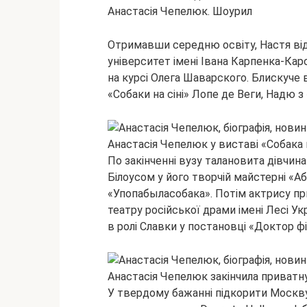
Анастасія Чепелюк. Шоурил
Отримавши середню освіту, Настя ві
університет імені Івана Карпенка-Кар
на курсі Олега Шаварского. Блискуче 
«Собаки на сіні» Лопе де Веги, Надю 
Анастасія Чепелюк у виставі «Собака н
По закінченні вузу талановита дівчи
Білоусом у його творчій майстерні «Аб
«Упопабыласобака». Потім актрису пр
театру російської драми імені Лесі Ук
в ролі Славки у постановці «Доктор ф
Анастасія Чепелюк закінчила приватн
У твердому бажанні підкорити Москв