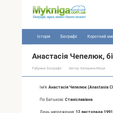
Перейти
до
вмісту
Історія
Біографії
Короткий змі
Анастасія Чепелюк, бі
Рубрика:
Біографії
Автор:
Катерина Моця
Ім’я:
Анастасія Чепелюк (Anastasia Ch
По Батькові:
Станіславівна
День народження:
12 листопада 1991 