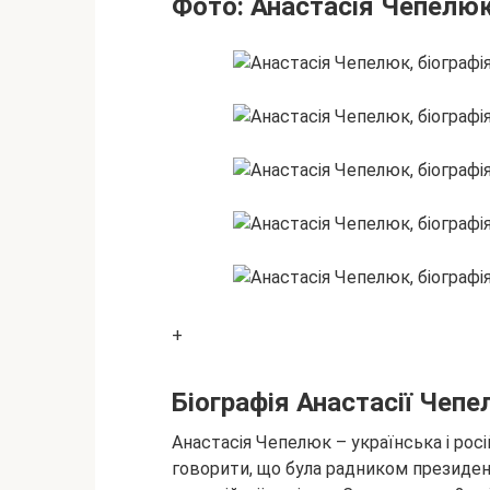
Фото: Анастасія Чепелю
+
Біографія Анастасії Чеп
Анастасія Чепелюк – українська і росі
говорити, що була радником президент