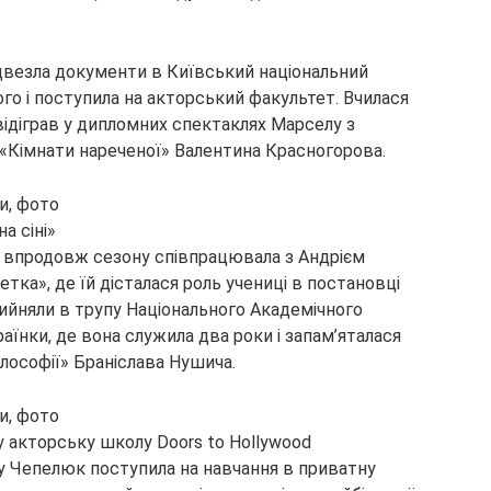
двезла документи в Київський національний
ого і поступила на акторський факультет. Вчилася
відіграв у дипломних спектаклях Марселу з
з «Кімнати нареченої» Валентина Красногорова.
а сіні»
на впродовж сезону співпрацювала з Андрієм
етка», де їй дісталася роль учениці в постановці
ийняли в трупу Національного Академічного
раїнки, де вона служила два роки і запам’яталася
ілософії» Браніслава Нушича.
у акторську школу Doors to Hollywood
у Чепелюк поступила на навчання в приватну