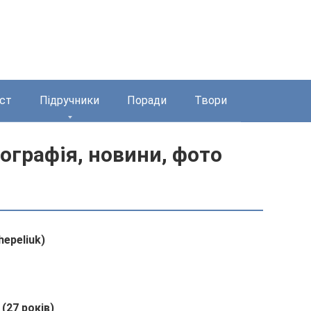
ст
Підручники
Поради
Твори
ографія, новини, фото
epeliuk)
(27 років)