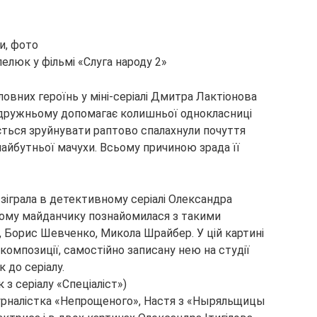
елюк у фільмі «Слуга народу 2»
оловних героїнь у міні-серіалі Дмитра Лактіонова
по-дружньому допомагає колишньої однокласниці
ається зруйнувати раптово спалахнули почуття
айбутньої мачухи. Всьому причиною зрада її
іграла в детективному серіалі Олександра
ному майданчику познайомилася з такими
, Борис Шевченко, Микола Шрайбер. У цій картині
є композиції, самостійно записану нею на студії
 до серіалу.
з серіалу «Спеціаліст»)
к журналістка «Непрощеного», Настя з «Ныряльщицы