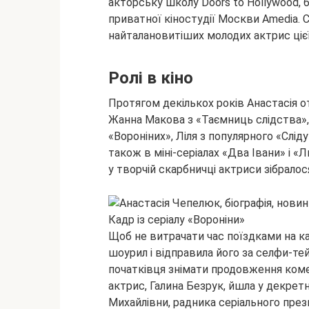
акторську школу Doors to Hollywood, 
приватної кіностудії Москви Amedia. 
найталановитіших молодих актрис цієї 
Ролі в кіно
Протягом декількох років Анастасія от
Жанна Макова з «Таємниць слідства»,
«Вороніних», Ліля з популярного «Слід
також в міні-серіалах «Два Івани» і 
у творчій скарбничці актриси зібралос
Кадр із серіалу «Вороніни»
Щоб не витрачати час поїздками на к
шоурил і відправила його за селфи-тей
початківця знімати продовження комед
актрис, Галина Безрук, йшла у декрет
Михайлівни, радника серіального пре