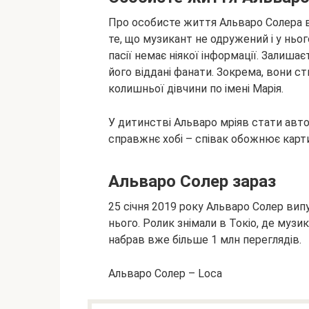
Про особисте життя Альваро Солера 
те, що музикант не одружений і у ньог
пасії немає ніякої інформації. Залиша
його віддані фанати. Зокрема, вони с
колишньої дівчини по імені Марія.
У дитинстві Альваро мріяв стати авт
справжнє хобі – співак обожнює карти
Альваро Солер зараз
25 січня 2019 року Альваро Солер випу
нього. Ролик знімали в Токіо, де музи
набрав вже більше 1 млн переглядів.
Альваро Солер – Loca