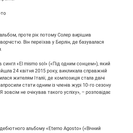
и альбом, проте рік потому Солер вирішив
орчістю. Він переїхав у Берлін, де базувалася
.
 сингл «El mismo sol» («Під одним сонцем»), який
ийшла 24 квітня 2015 року, викликала справжній
ася жителям Італії, де композиція стала двічі
апросили стати одним із членів журі 10-го сезону
«Я зовсім не очікував такого успіху», – розповідає
дебютного альбому «Eterno Agosto» («Вічний