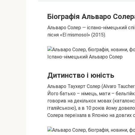
Біографія Альваро Солер
Альваро Солер — іспано-німецький спі
пісня «El mismosol» (2015).
Іспано-німецький Альваро Солер
Дитинство і юність
Альваро Таухерт Солер (Alvaro Tauchert
Його батько – німець, мати – бельгій
говорив на декількох мовах (каталонс
італійською), а в 10 років йому дове
Солера переїхала в Японію на довгих с