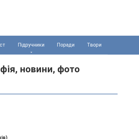
ст
Підручники
Поради
Твори
фія, новини, фото
ків)