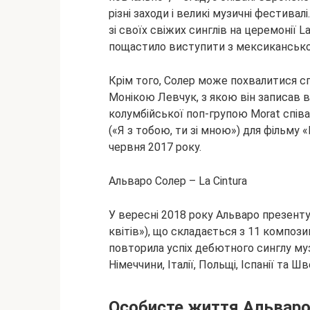
різні заходи і великі музичні фестивал
зі своїх свіжих синглів на церемонії L
пощастило виступити з мексиканськ
Крім того, Солер може похвалитися 
Монікою Левчук, з якою він записав вер
колумбійської поп-групою Morat співа
(«Я з тобою, ти зі мною») для фільму 
червня 2017 року.
Альваро Солер – La Cintura
У вересні 2018 року Альваро презенту
квітів»), що складається з 11 композиці
повторила успіх дебютного синглу муз
Німеччини, Італії, Польщі, Іспанії та Шв
Особисте життя Альваро