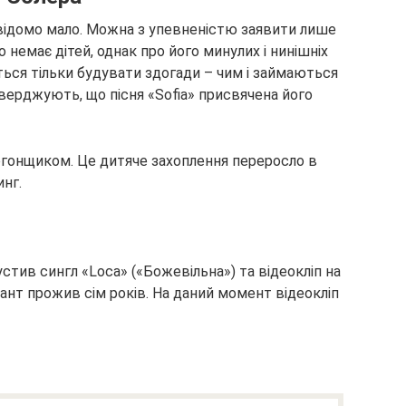
відомо мало. Можна з упевненістю заявити лише
о немає дітей, однак про його минулих і нинішніх
ється тільки будувати здогади – чим і займаються
тверджують, що пісня «Sofia» присвячена його
огонщиком. Це дитяче захоплення переросло в
нг.
стив сингл «Loca» («Божевільна») та відеокліп на
кант прожив сім років. На даний момент відеокліп