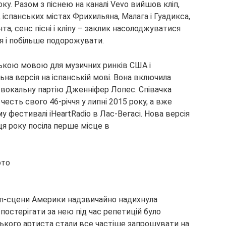
ку. Разом з піснею на каналі Vevo вийшов кліп,
, іспанських містах Фрихильяна, Малага і Гуадикса,
та, сенс пісні і кліпу – заклик насолоджуватися
я і побільше подорожувати.
анською мовою для музичних ринків США і
ьна версія на іспанській мові. Вона включила
 вокальну партію Дженніфер Лопес. Співачка
честь свого 46-річчя у липні 2015 року, а вже
у фестивалі iHeartRadio в Лас-Вегасі. Нова версія
нця року посіла перше місце в
поп-сцени Америки надзвичайно надихнула
постерігати за нею під час репетицій було
ського артиста стали все частіше запрошувати на