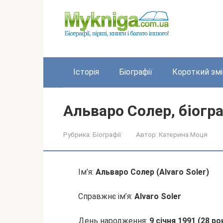
Перейти
до
вмісту
Історія
Біографії
Короткий змі
Альваро Солер, біогра
Рубрика:
Біографії
Автор:
Катерина Моця
Ім’я:
Альваро Солер (Alvaro Soler)
Справжнє ім’я:
Alvaro Soler
День народження:
9 січня 1991 (28 ро