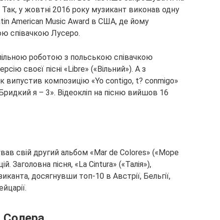
і. Так, у жовтні 2016 року музикант виконав одну
atin American Music Award в США, де йому
ою співачкою Лусеро.
спільною роботою з польською співачкою
сію своєї пісні «Libre» («Вільний»). А з
к випустив композицію «Yo contigo, t? conmigo»
«Бридкий я – 3». Відеокліп на пісню вийшов 16
вав свій другий альбом «Mar de Colores» («Море
й. Заголовна пісня, «La Cintura» («Талія»),
иканта, досягнувши топ-10 в Австрії, Бельгії,
ейцарії.
 Солера