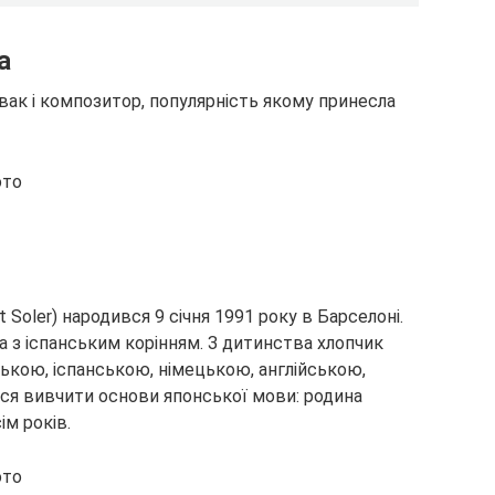
а
вак і композитор, популярність якому принесла
 Soler) народився 9 січня 1991 року в Барселоні.
ка з іспанським корінням. З дитинства хлопчик
ькою, іспанською, німецькою, англійською,
лося вивчити основи японської мови: родина
ім років.