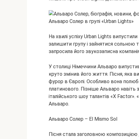
Альваро Солер в групі «Urban Lights»
На хвилі успіху Urban Lights випустил
залишити групу і зайнятися сольною тв
запросила його звукозаписна компанія
У столиці Німеччини Альваро випустив
круто змінив його життя. Пісня, яка в
фурор в Європі. Особливо вона полюбил
платинового. Пізніше Альваро навіть з
італійського шоу талантів «X Factor». 
Альваро.
Альваро Солер – El Mismo Sol
Пісня стала заголовною композицією 