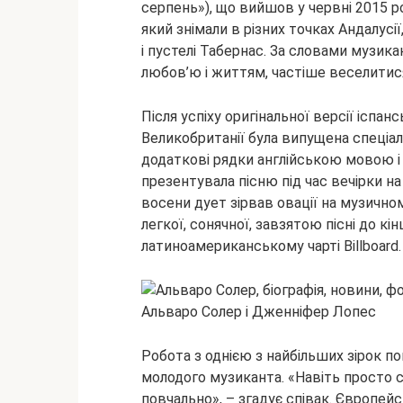
серпень»), що вийшов у червні 2015 ро
який знімали в різних точках Андалусії
і пустелі Табернас. За словами музикан
любов’ю і життям, частіше веселитис
Після успіху оригінальної версії ісп
Великобританії була випущена спеціал
додаткові рядки англійською мовою і
презентувала пісню під час вечірки на 
восени дует зірвав овації на музичном
легкої, сонячної, завзятою пісні до кі
латиноамериканському чарті Billboard.
Альваро Солер і Дженніфер Лопес
Робота з однією з найбільших зірок 
молодого музиканта. «Навіть просто с
повчально», – згадує співак. Європей