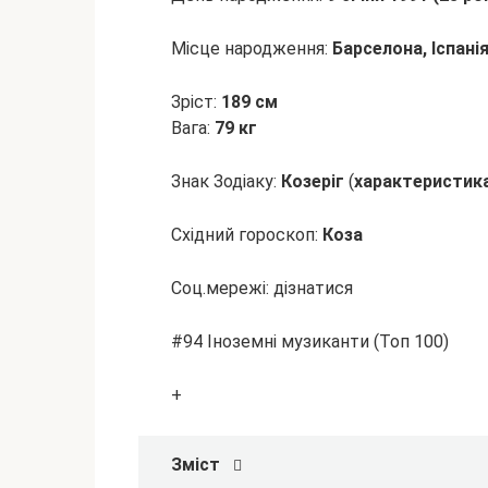
Місце народження:
Барселона, Іспані
Зріст:
189 см
Вага:
79 кг
Знак Зодіаку:
Козеріг
(
характеристик
Східний гороскоп:
Коза
Соц.мережі: дізнатися
#94 Іноземні
музиканти (Топ 100)
+
Зміст