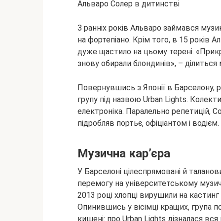
Альваро Солер в дитинстві
З ранніх років Альваро займався музик
на фортепіано. Крім того, в 15 років А
дуже щастило на цьому терені. «Прикро
знову обирали блондинів», – ділиться
Повернувшись з Японії в Барселону, 
групу під назвою Urban Lights. Колекти
електроніка. Паралельно репетицій, С
підробляв портьє, офіціантом і водієм.
Музична кар’єра
У Барселоні цілеспрямовані й таланов
перемогу на університетському музичн
2013 році хлопці вирушили на кастинг 
Опинившись у вісімці кращих, група п
кишені: про Urban Lights дізналася вся 