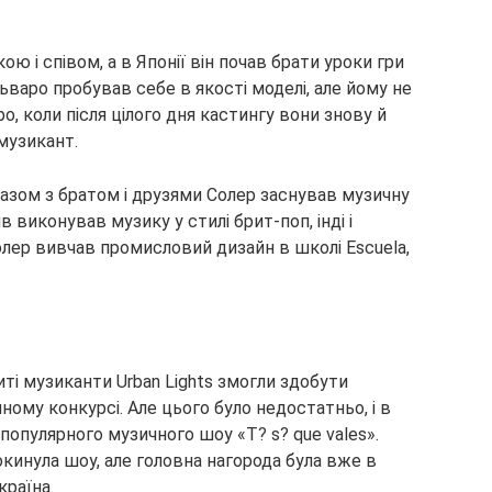
ою і співом, а в Японії він почав брати уроки гри
льваро пробував себе в якості моделі, але йому не
, коли після цілого дня кастингу вони знову й
 музикант.
разом з братом і друзями Солер заснував музичну
в виконував музику у стилі брит-поп, інді і
олер вивчав промисловий дизайн в школі Escuela,
иті музиканти Urban Lights змогли здобути
ому конкурсі. Але цього було недостатньо, і в
популярного музичного шоу «T? s? que vales».
окинула шоу, але головна нагорода була вже в
країна.