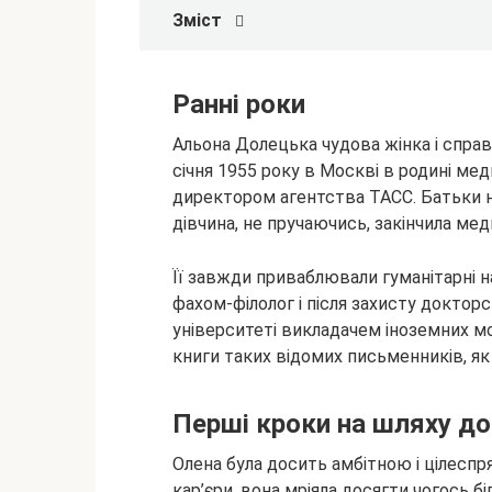
Зміст
Ранні роки
Альона Долецька чудова жінка і справ
січня 1955 року в Москві в родині мед
директором агентства ТАСС. Батьки нап
дівчина, не пручаючись, закінчила мед
Її завжди приваблювали гуманітарні н
фахом-філолог і після захисту доктор
університеті викладачем іноземних мо
книги таких відомих письменників, як
Перші кроки на шляху до
Олена була досить амбітною і цілесп
кар’єри, вона мріяла досягти чогось б