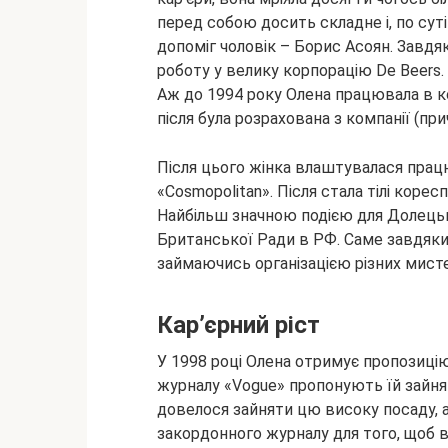
перед собою досить складне і, по суті
допоміг чоловік – Борис Асоян. Завдя
роботу у велику корпорацію De Beers.
Аж до 1994 року Олена працювала в ко
після була розрахована з компанії (при
Після цього жінка влаштувалася прац
«Cosmopolitan». Після стала тілі коре
Найбільш значною подією для Долецьки
Британської Ради в РФ. Саме завдяки 
займаючись організацією різних мисте
Кар’єрний ріст
У 1998 році Олена отримує пропозицію,
журналу «Vogue» пропонують їй зайня
довелося зайняти цю високу посаду, 
закордонного журналу для того, щоб в