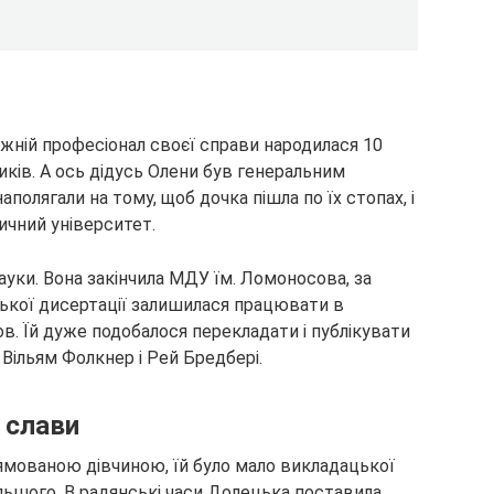
жній професіонал своєї справи народилася 10
иків. А ось дідусь
Олени був генеральним
олягали на тому, щоб дочка пішла по їх стопах, і
ичний університет.
ауки. Вона закінчила МДУ їм. Ломоносова, за
ської дисертації залишилася працювати в
в. Їй дуже подобалося перекладати і публікувати
 Вільям Фолкнер і Рей Бредбері.
 слави
рямованою дівчиною, їй було мало викладацької
ільшого. В радянські часи Долецька поставила