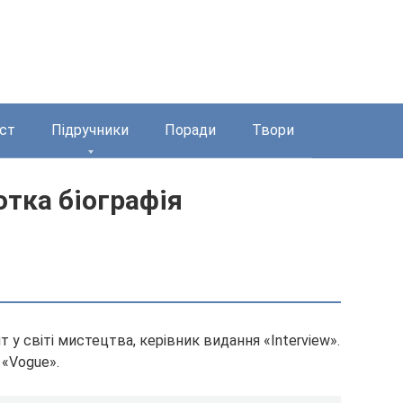
ст
Підручники
Поради
Твори
тка біографія
 у світі мистецтва, керівник видання «Interview».
«Vogue».