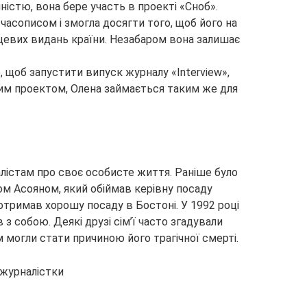
ністю, вона бере участь в проекті «Сноб».
часописом і змогла досягти того, щоб його на
нцевих видань країни. Незабаром вона залишає
, щоб запустити випуск журналу «Interview»,
цим проектом, Олена займається таким же для
лістам про своє особисте життя. Раніше було
ом Асояном, який обіймав керівну посаду
 отримав хорошу посаду в Бостоні. У 1992 році
з собою. Деякі друзі сім’ї часто згадували
м могли стати причиною його трагічної смерті.