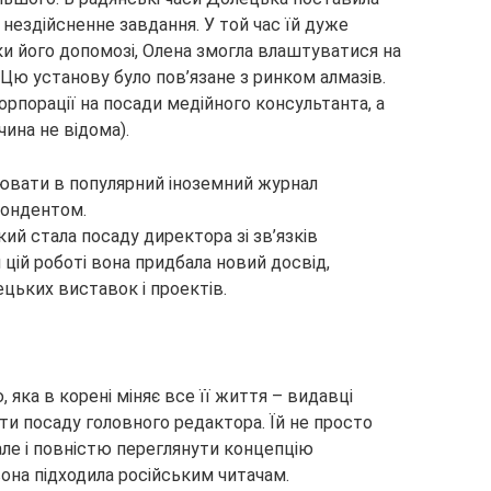
 нездійсненне завдання. У той час їй дуже
ки його допомозі, Олена змогла влаштуватися на
 Цю установу було пов’язане з ринком алмазів.
рпорації на посади медійного консультанта, а
чина не відома).
ювати в популярний іноземний журнал
спондентом.
й стала посаду директора зі зв’язків
цій роботі вона придбала новий досвід,
цьких виставок і проектів.
 яка в корені міняє все її життя – видавці
ти посаду головного редактора. Їй не просто
але і повністю переглянути концепцію
она підходила російським читачам.