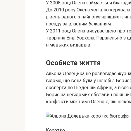
У 2008 році Олена займається благодій
До 2010 року Олена успішно керувала 
рівень одного з найпопулярніших гля
посаду за власним бажанням.
У 2011 році Олена висуває ідею про те
творіння Енді Уорхола. Паралельно з 
німецьких видавців.
Особисте життя
Альона Долецька не розповідає журна
відомо, що вона була у шлюбі з Борис
експерта по Південній Африці, а після
Борис за невідомих обставин покінчив 
конфлікти між ним і Оленою, які цілко
Коротко