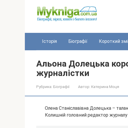
Перейти
до
вмісту
Історія
Біографії
Короткий змі
Альона Долецька коро
журналістки
Рубрика:
Біографії
Автор:
Катерина Моця
Олена Станіславівна Долецька – талант
Колишній головний редактор журналу 