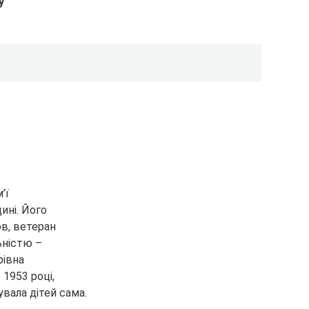
у
’ї
ині. Його
в, ветеран
ьністю –
рівна
 1953 році,
увала дітей сама.