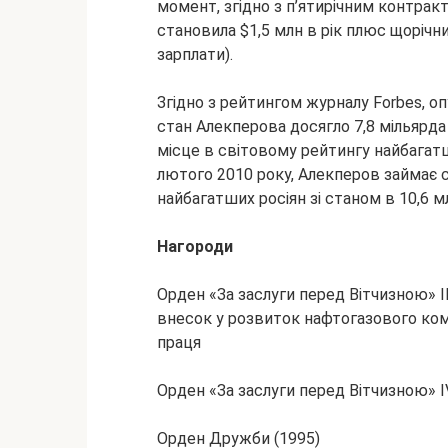
момент, згідно з п’ятирічним контрак
становила $1,5 млн в рік плюс щорічни
зарплати).
Згідно з рейтингом журналу Forbes, оп
стан Алекперова досягло 7,8 мільярда 
місце в світовому рейтингу найбагат
лютого 2010 року, Алекперов займає 
найбагатших росіян зі станом в 10,6 м
Нагороди
Орден «За заслуги перед Вітчизною» II
внесок у розвиток нафтогазового ком
праця
Орден «За заслуги перед Вітчизною» I
Орден Дружби (1995)