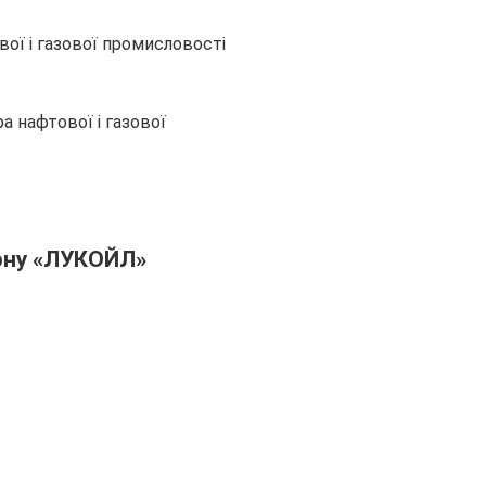
вої і газової промисловості
а нафтової і газової
рну «ЛУКОЙЛ»