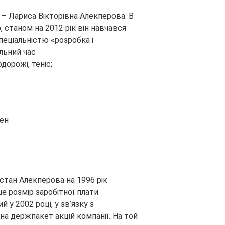
– Лариса Вікторівна Алекперова. В
 станом на 2012 рік він навчався
спеціальністю «розробка і
льний час
дорожі, теніс;
лен
.
стан Алекперова на 1996 рік
е розмір заробітної плати
у 2002 році, у зв’язку з
 держпакет акцій компанії. На той