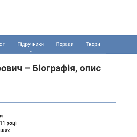
ст
Підручники
Поради
Твори
ович – Біографія, опис
чи
11 році
тших