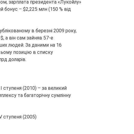
том, зарплата президента «Лукойлу»
й бонус – $2,225 млн (150 % від
ублікованому в березні 2009 року,
$, а він сам зайняв 57-е
ших людей. За даними на 16
сьому позицію в списку
лрд доларів.
I ступеня (2010) – за великий
плексу та багаторічну сумлінну
V ступеня (2005)