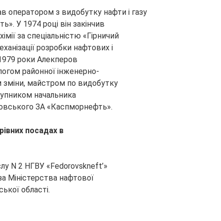
в оператором з видобутку нафти і газу
». У 1974 році він закінчив
імії за спеціальністю «Гірничий
еханізації розробки нафтових і
 1979 роки Алекперов
огом районної інженерно-
м зміни, майстром по видобутку
ступником начальника
ровського ЗА «Каспморнефть».
рівних посадах в
у N 2 НГВУ «Fedorovskneft’»
а Міністерства нафтової
ької області.