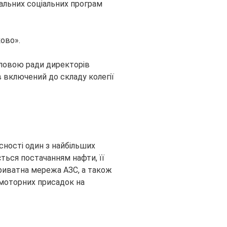
альних соціальних програм
ово».
оловою ради директорів
ув включений до складу колегії
асності один з найбільших
ться постачанням нафти, її
риватна мережа АЗС, а також
 моторних присадок на