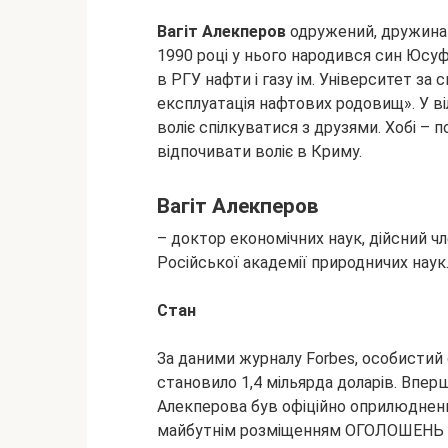
Вагіт Алекперов
одружений, дружина 
1990 році у нього народився син Юсуф,
в РГУ нафти і газу ім. Університет за 
експлуатація нафтових родовищ». У ві
воліє спілкуватися з друзями. Хобі – по
відпочивати воліє в Криму.
Вагіт Алекперов
– доктор економічних наук, дійсний ч
Російської академії природничих наук
Стан
За даними журналу Forbes, особистий 
становило 1,4 мільярда доларів. Вперш
Алекперова був офіційно оприлюднений 
майбутнім розміщенням ОГОЛОШЕНЬ на