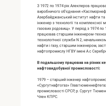
З 1972 по 1974 рік Алекперов працюва
виробничого об’єднання «Каспморнефть
Азербайджанський інститут нафти та х
інженер з технології та комплексної м
газових родовищ». У період з 1974 по
працював старшим інженером-технол
технологічної служби N 2, начальнико
нафти і газу, старшим інженером, за
нафтопромислу НГВУ імені А.с Сереб
В подальшому працював на різних ке
нафтовидобувної промисловості:
1979 – старший інженер нафтопромисл
«Сургутнафтогаз» Главтюменнефтегаз
промисловості СРСР, р. Сургут Тюменс
Член КПРС.