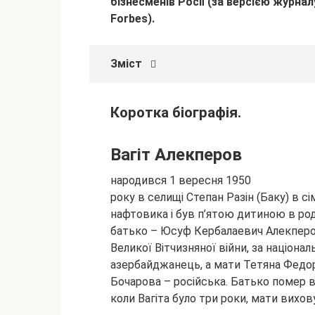
бізнесменів Росії (за версією журнал
Forbes).
Зміст
Коротка біографія.
Вагіт Алекперов
народився 1 вересня 1950
року в селищі Степан Разін (Баку) в сім
нафтовика і був п’ятою дитиною в род
батько – Юсуф Кербалаевич Алекперо
Великої Вітчизняної війни, за націонал
азербайджанець, а мати Тетяна Федо
Бочарова – російська. Батько помер в
коли Вагіта було три роки, мати вихов