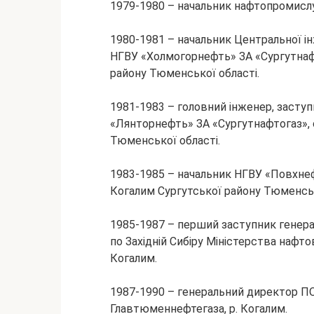
1979-1980 – начальник нафтопромислу 
1980-1981 – начальник Центральної і
НГВУ «Холмогорнефть» ЗА «Сургутнафт
району Тюменської області.
1981-1983 – головний інженер, засту
«Лянторнефть» ЗА «Сургутнафтогаз», 
Тюменської області.
1983-1985 – начальник НГВУ «Повхнеф
Когалим Сургутської району Тюменськ
1985-1987 – перший заступник генер
по Західній Сибіру Міністерства нафто
Когалим.
1987-1990 – генеральний директор П
Главтюменнефтегаза, р. Когалим.