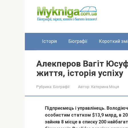
Перейти
до
вмісту
Історія
Біографії
Короткий змі
Алекперов Вагіт Юсуф
життя, історія успіху
Рубрика:
Біографії
Автор:
Катерина Моця
Підприємець і управлінець. Володію
особистим статком $13,9 млрд, в 20
зайняв 8 місце в списку 200 найбага