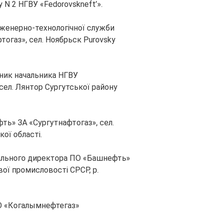
N 2 НГВУ «Fedorovskneft’».
нженерно-технологічної служби
огаз», сел. Ноябрьск Purovsky
пник начальника НГВУ
сел. Лянтор Сургутської району
ть» ЗА «Сургутнафтогаз», сел.
ої області.
ального директора ПО «Башнефть»
вої промисловості СРСР, р.
О «Когалымнефтегаз»