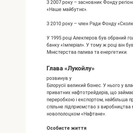
З 2007 року – засновник Фонду регіон
«Наше майбутнє».
З 2010 року – член Ради Фонду «Сколк
У 1995 році Алекперов був обраний г
банку «Імперіал». У тому ж році він б
Міністерства палива та енергетики.
Глава «Лукойлу»
розвинув у
Білорусії великий бізнес. У нього у вл
приватних нафтотрейдерів, що займає
переробкою і експортом, найбільша п
спільне підприємство з виробництва
новополоцком «Нафтане».
Особисте життя